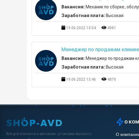
Вакансия:
Механик по сборке, обсл
Заработная плата:
Высокая
19.06.2022 13:54
4981
Менеджер по продажам клининг
Вакансия:
Менеджер по продажам кл
Заработная плата:
Высокая
19.06.2022 13:46
4870
О КО
Всё для клининга и автомоек: установки высокого
О компани