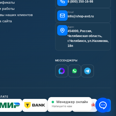
8 (800) 350-16-98
тификаты
 работы
Email
вы наших клиентов
info@shop-avd.ru
а сайта
Адрес
454000, Россия,
Челябинская область,
г.Челябинск, ул.Нахимова,
18п
МЕССЕНДЖЕРЫ
ПЛАТЕ
Менеджер онлайн
С НДС
Напишите нам