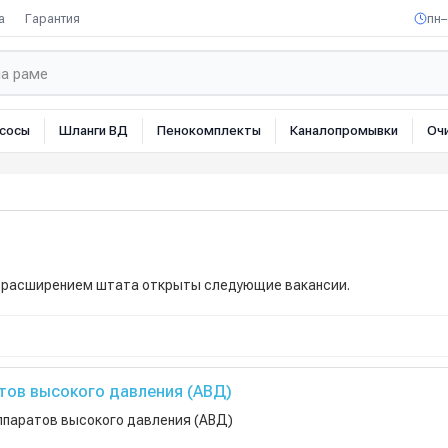
а
Гарантия
пн–
сосы
Шланги ВД
Пенокомплекты
Каналопромывки
Оч
с расширением штата открыты следующие вакансии.
ов высокого давления (АВД)
паратов высокого давления (АВД)