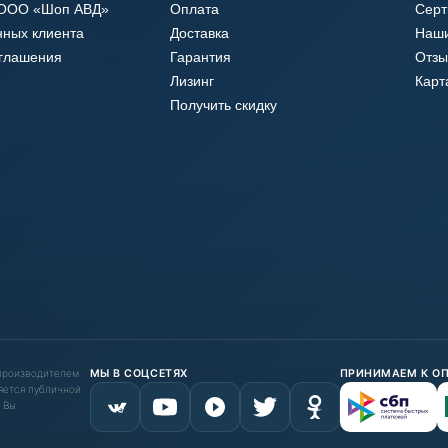
 ООО «Шоп АВД»
Оплата
Сер
нных клиента
Доставка
Наши
оглашения
Гарантия
Отзы
Лизинг
Карт
Получить скидку
 производителем.
МЫ В СОЦСЕТЯХ
ПРИНИМАЕМ К О
яется публичной
 Вы