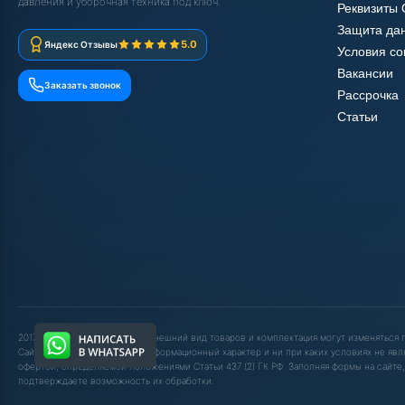
давления и уборочная техника под ключ.
Реквизиты
Защита да
5.0
Яндекс Отзывы
Условия с
Вакансии
Заказать звонок
Рассрочка
Статьи
2017-2025 © ООО "ШОП АВД". Внешний вид товаров и комплектация могут изменяться
Сайт носит исключительно информационный характер и ни при каких условиях не явл
офертой, определяемой положениями Статьи 437 (2) ГК РФ. Заполняя формы на сайте,
подтверждаете возможность их обработки.