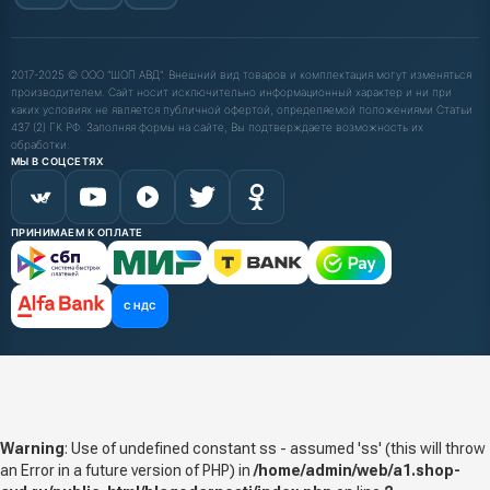
2017-2025 © ООО "ШОП АВД". Внешний вид товаров и комплектация могут изменяться
производителем. Сайт носит исключительно информационный характер и ни при
каких условиях не является публичной офертой, определяемой положениями Статьи
437 (2) ГК РФ. Заполняя формы на сайте, Вы подтверждаете возможность их
обработки.
МЫ В СОЦСЕТЯХ
ПРИНИМАЕМ К ОПЛАТЕ
С НДС
Warning
: Use of undefined constant ss - assumed 'ss' (this will throw
an Error in a future version of PHP) in
/home/admin/web/a1.shop-