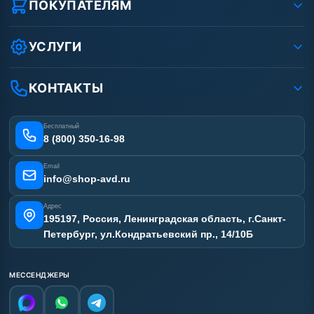
Реквизиты ООО «Шоп АВД»
ПОКУПАТЕЛЯМ
Защита данных клиента
Как заказать?
Условия соглашения
Оплата
УСЛУГИ
Вакансии
Доставка
Ремонт АВД
Рассрочка
Гарантия
Сертификаты
КОНТАКТЫ
Статьи
Лизинг
Наши работы
Получить скидку
Отзывы наших клиентов
Бесплатный
Карта сайта
8 (800) 350-16-98
Email
info@shop-avd.ru
Адрес
195197, Россия, Ленинградская область, г.Санкт-
Петербург, ул.Кондратьевский пр., 14/10Б
МЕССЕНДЖЕРЫ