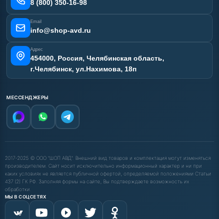
Карта сайта
8 (800) 350-16-98
Email
info@shop-avd.ru
Адрес
454000, Россия, Челябинская область,
г.Челябинск, ул.Нахимова, 18п
МЕССЕНДЖЕРЫ
2017-2025 © ООО "ШОП АВД". Внешний вид товаров и комплектация могут изменяться
производителем. Сайт носит исключительно информационный характер и ни при
каких условиях не является публичной офертой, определяемой положениями Статьи
437 (2) ГК РФ. Заполняя формы на сайте, Вы подтверждаете возможность их
обработки.
МЫ В СОЦСЕТЯХ