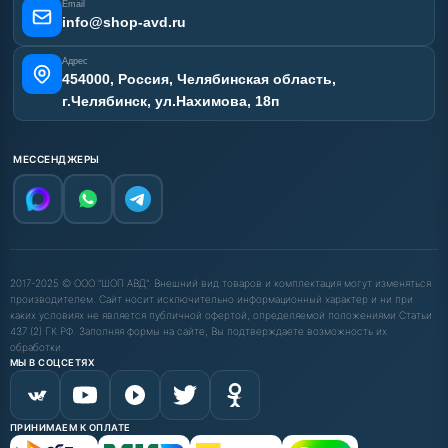
Email
info@shop-avd.ru
Адрес
454000, Россия, Челябинская область,
г.Челябинск, ул.Нахимова, 18п
МЕССЕНДЖЕРЫ
2017-2025 © ООО "ШОП АВД". Внешний вид товаров и комплектация могут изменяться
производителем. Сайт носит исключительно информационный характер и ни при
каких условиях не является публичной офертой, определяемой положениями Статьи
437 (2) ГК РФ. Заполняя формы на сайте, Вы подтверждаете возможность их
обработки.
МЫ В СОЦСЕТЯХ
ПРИНИМАЕМ К ОПЛАТЕ