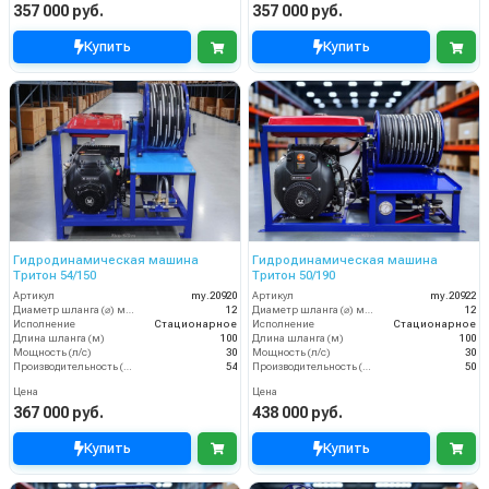
357 000 руб.
357 000 руб.
Купить
Купить
Гидродинамическая машина
Гидродинамическая машина
Тритон 54/150
Тритон 50/190
Артикул
my.20920
Артикул
my.20922
Диаметр шланга (⌀) мм:
12
Диаметр шланга (⌀) мм:
12
Исполнение
Стационарное
Исполнение
Стационарное
Длина шланга (м)
100
Длина шланга (м)
100
Мощность (л/с)
30
Мощность (л/с)
30
Производительность (л/мин)
54
Производительность (л/мин)
50
Цена
Цена
367 000 руб.
438 000 руб.
Купить
Купить