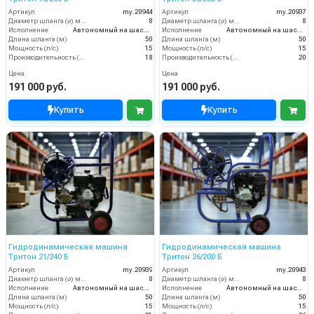
Артикул
my.20944
Артикул
my.20937
Диаметр шланга (⌀) мм:
8
Диаметр шланга (⌀) мм:
8
Исполнение
Автономный на шасси
Исполнение
Автономный на шасси
Длина шланга (м)
50
Длина шланга (м)
50
Мощность (л/с)
15
Мощность (л/с)
15
Производительность (л/мин)
18
Производительность (л/мин)
20
Цена
Цена
191 000 руб.
191 000 руб.
Купить
Купить
Гидродинамическая машина
Гидродинамическая машина
Тритон 21/240 Б
Тритон 26/200 Б
Артикул
my.20939
Артикул
my.20943
Диаметр шланга (⌀) мм:
8
Диаметр шланга (⌀) мм:
8
Исполнение
Автономный на шасси
Исполнение
Автономный на шасси
Длина шланга (м)
50
Длина шланга (м)
50
Мощность (л/с)
15
Мощность (л/с)
15