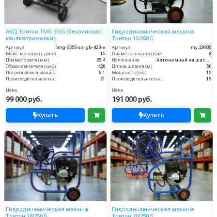
АВД Тритон TMG 3555 (бензиновая
Гидродинамическая машина
каналопромывка)
Тритон 15/280 Б
Артикул
tmg-3555-zs-gb-420-e
Артикул
my.20938
Макс. мощность двигателя, л.с.
15
Диаметр шланга (⌀) мм:
8
Диаметр вала (мм)
25,4
Исполнение
Автономный на шасси
Объем двигателя (см3)
420
Длина шланга (м)
50
Потребляемая мощность (кВт)
8.1
Мощность (л/с)
15
Производительность (л/мин)
21
Производительность (л/мин)
15
Цена
Цена
99 000 руб.
191 000 руб.
Купить
Купить
Гидродинамическая машина
Гидродинамическая машина
Тритон 18/250 Б
Тритон 20/250 Б