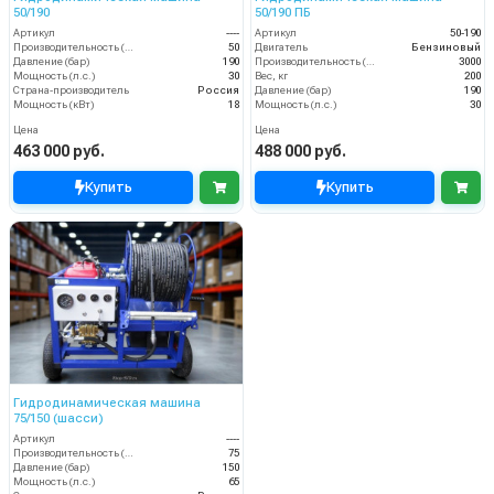
50/190
50/190 ПБ
Артикул
----
Артикул
50-190
Производительность (л/мин)
50
Двигатель
Бензиновый
Давление (бар)
190
Производительность (л/ч)
3000
Мощность (л.с.)
30
Вес, кг
200
Страна-производитель
Россия
Давление (бар)
190
Мощность (кВт)
18
Мощность (л.с.)
30
Цена
Цена
463 000 руб.
488 000 руб.
Купить
Купить
Гидродинамическая машина
75/150 (шасси)
Артикул
----
Производительность (л/мин)
75
Давление (бар)
150
Мощность (л.с.)
65