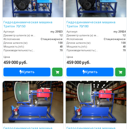
Гидродинамическая машина
Гидродинамическая машина
Тритон 70/150
Тритон 70/180
Артикул
my.20923
Артикул
my.20924
Диаметр шланга (⌀) мм:
12
Диаметр шланга (⌀) мм:
12
Исполнение
Стационарное
Исполнение
Стационарное
Длина шланга (м)
100
Длина шланга (м)
100
Мощность (л/с)
40
Мощность (л/с)
40
Производительность (л/мин)
70
Производительность (л/мин)
70
Цена
Цена
459 000 руб.
459 000 руб.
Купить
Купить
Гидродинамическая машина
Гидродинамическая машина