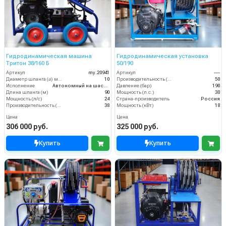
Гидродинамическая машина
Гидродинамическая установка
Тритон 38/160 Б
50/190
Артикул
my.20941
Артикул
----
Диаметр шланга (⌀) мм:
10
Производительность (л/мин)
50
Исполнение
Автономный на шасси
Давление (бар)
190
Длина шланга (м)
90
Мощность (л.с.)
30
Мощность (л/с)
24
Страна-производитель
Россия
Производительность (л/мин)
38
Мощность (кВт)
18
Цена
Цена
306 000 руб.
325 000 руб.
Купить
Купить