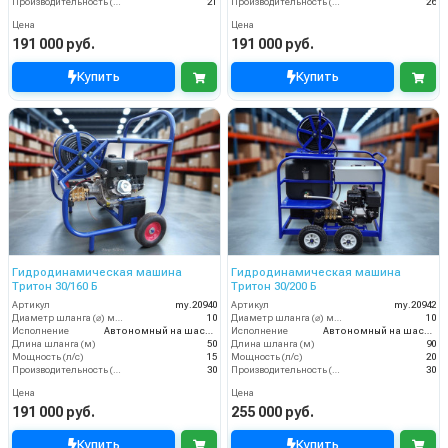
Производительность (л/мин)
21
Производительность (л/мин)
26
Цена
Цена
191 000 руб.
191 000 руб.
Купить
Купить
Гидродинамическая машина
Гидродинамическая машина
Тритон 30/160 Б
Тритон 30/200 Б
Артикул
my.20940
Артикул
my.20942
Диаметр шланга (⌀) мм:
10
Диаметр шланга (⌀) мм:
10
Исполнение
Автономный на шасси
Исполнение
Автономный на шасси
Длина шланга (м)
50
Длина шланга (м)
90
Мощность (л/с)
15
Мощность (л/с)
20
Производительность (л/мин)
30
Производительность (л/мин)
30
Цена
Цена
191 000 руб.
255 000 руб.
Купить
Купить