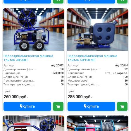
Гидродинамическая машина
Гидродинамическая машина
Тритон 30/200 Е
Тритон 50/150 МВ
Артикул
my.20932
Артикул
my.20914
Диаметр шланга (⌀) мм:
10
Диаметр шланга (⌀) мм:
12
Напряжение
3/380/50
Исполнение
Стационарное
Длина шланга (м)
10
Длина шланга (м)
100
Производительность (л/мин)
30
Мощность (л/с)
30
Температура жидкости (°С) max
60
Температура жидкости (°С) max
60
Цена
Цена
260 000 руб.
285 000 руб.
Купить
Купить