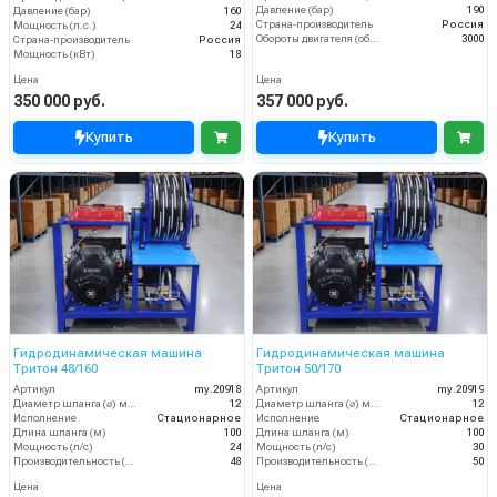
Давление (бар)
190
Давление (бар)
160
Страна-производитель
Россия
Мощность (л.с.)
24
Обороты двигателя (об/мин)
3000
Страна-производитель
Россия
Мощность (кВт)
18
Цена
Цена
350 000 руб.
357 000 руб.
Купить
Купить
Гидродинамическая машина
Гидродинамическая машина
Тритон 48/160
Тритон 50/170
Артикул
my.20918
Артикул
my.20919
Диаметр шланга (⌀) мм:
12
Диаметр шланга (⌀) мм:
12
Исполнение
Стационарное
Исполнение
Стационарное
Длина шланга (м)
100
Длина шланга (м)
100
Мощность (л/с)
24
Мощность (л/с)
30
Производительность (л/мин)
48
Производительность (л/мин)
50
Цена
Цена