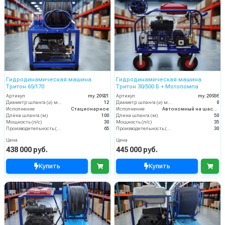
Гидродинамическая машина
Гидродинамическая машина
Тритон 65/170
Тритон 30/500 Б + Мотопомпа
Артикул
my.20921
Артикул
my.20936
Диаметр шланга (⌀) мм:
12
Диаметр шланга (⌀) мм:
8
Исполнение
Стационарное
Исполнение
Автономный на шасси
Длина шланга (м)
100
Длина шланга (м)
50
Мощность (л/с)
30
Мощность (л/с)
35
Производительность (л/мин)
65
Производительность (л/мин)
30
Цена
Цена
438 000 руб.
445 000 руб.
Купить
Купить