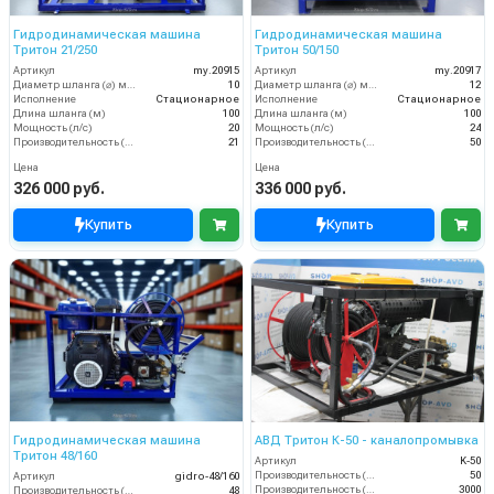
Гидродинамическая машина
Гидродинамическая машина
Тритон 21/250
Тритон 50/150
Артикул
my.20915
Артикул
my.20917
Диаметр шланга (⌀) мм:
10
Диаметр шланга (⌀) мм:
12
Исполнение
Стационарное
Исполнение
Стационарное
Длина шланга (м)
100
Длина шланга (м)
100
Мощность (л/с)
20
Мощность (л/с)
24
Производительность (л/мин)
21
Производительность (л/мин)
50
Цена
Цена
326 000 руб.
336 000 руб.
Купить
Купить
Гидродинамическая машина
АВД Тритон К-50 - каналопромывка
Тритон 48/160
Артикул
K-50
Производительность (л/мин)
50
Артикул
gidro-48/160
Производительность (л/ч)
3000
Производительность (л/мин)
48