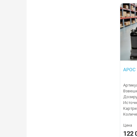
АРОС
Артику
Дозир
Картри
Цена
122 