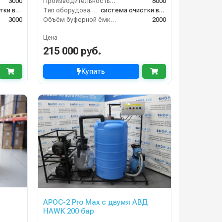
3000
Производительность (л/ч)
8000
система очистки воды
Тип оборудования
система очистки воды
3000
Объём буферной ёмкости (л)
2000
Цена
215 000 руб.
Купить
АРОС-2 Pro Max с двумя АВД
HAWK 200 бар