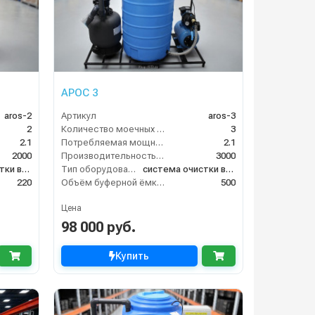
АРОС 3
aros-2
Артикул
aros-3
2
Количество моечных постов (шт)
3
2.1
Потребляемая мощность (кВт)
2.1
2000
Производительность (л/ч)
3000
система очистки воды
Тип оборудования
система очистки воды
220
Объём буферной ёмкости (л)
500
Цена
98 000 руб.
Купить