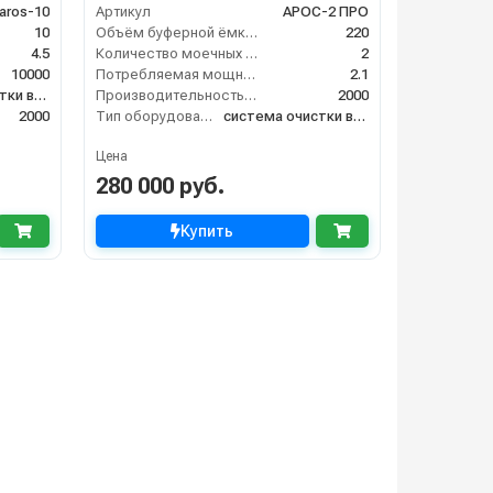
aros-10
Артикул
АРОС-2 ПРО
10
Объём буферной ёмкости (л)
220
4.5
Количество моечных постов (шт)
2
10000
Потребляемая мощность (кВт)
2.1
система очистки воды
Производительность (л/ч)
2000
2000
Тип оборудования
система очистки воды
Цена
280 000 руб.
Купить