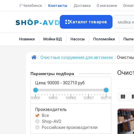
🚩Челябинск
Контакты
Доставка
О магазине
Оплат
Каталог товаров
Новинки
Мойки ВД
Насосы
Поломойки
Пыле
Очистные сооружения для автомоек
Очистны
Очис
Параметры подбора
Цена:
93000
-
302710
руб
93000
93655
100405
123607
302710
Производитель
Все
Shop-AVD
Российские производители