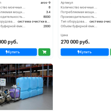
л
aros-9
Артикул
Количество моечных постов (шт)
8
Количество моечных постов (шт)
Потребляемая мощность (кВт)
3.4
Потребляемая мощность (кВт)
Производительность (л/ч)
8000
Производительность (л/ч)
Тип оборудования
система очистки воды
Тип оборудования
Объём буферной ёмкости (л)
2000
Объём буферной ёмкости (л)
Цена
000 руб.
270 000 руб.
Купить
Купить