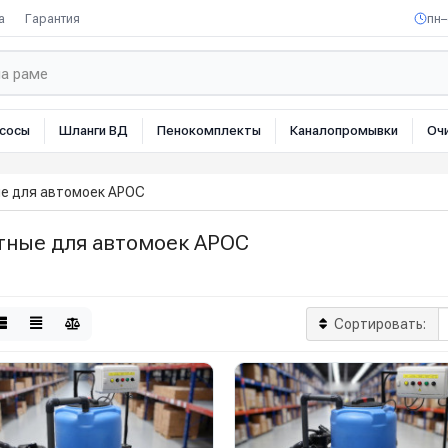
а
Гарантия
пн–
сосы
Шланги ВД
Пенокомплекты
Каналопромывки
Оч
е для автомоек АРОС
тные для автомоек АРОС
Сортировать: