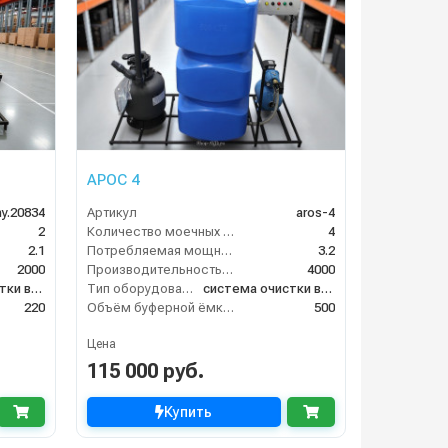
АРОС 4
y.20834
Артикул
aros-4
2
Количество моечных постов (шт)
4
2.1
Потребляемая мощность (кВт)
3.2
2000
Производительность (л/ч)
4000
система очистки воды
Тип оборудования
система очистки воды
220
Объём буферной ёмкости (л)
500
Цена
115 000 руб.
Купить