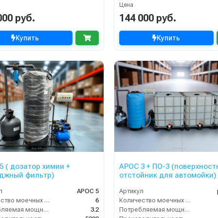
Цена
000 руб.
144 000 руб.
Купить
Купить
5 ( дозатор химии +
АРОС 3 + ПО-3 (поверхнос
джный фильтр)
отстойник для автомойки)
л
АРОС 5
Артикул
Количество моечных постов (шт)
6
Количество моечных постов (шт)
Потребляемая мощность (кВт)
3.2
Потребляемая мощность (кВт)