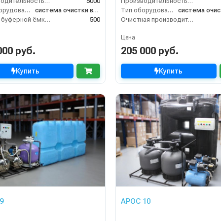
Производительность (л/ч)
5000
Производительность (л/ч)
Тип оборудования
система очистки воды
Тип оборудования
Объём буферной ёмкости (л)
500
Очистная производительность (л/ч)
Цена
000 руб.
205 000 руб.
Купить
Купить
9
АРОС 10