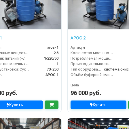
1
АРОС 2
л
aros-1
Артикул
Взвешенные вещества (мл/л)
2.3
Количество моечных постов (шт)
Источник питания (~/В/Гц)
1/220/50
Потребляемая мощность (кВт)
Количество моечных постов (шт)
1
Производительность (л/ч)
Масса установки: Сухая - Залитая:
70-250
Тип оборудования
ь
АРОС 1
Объём буферной ёмкости (л)
Цена
00 руб.
96 000 руб.
Купить
Купить