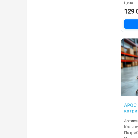
Цена
129 
АРОС 
катри
Артику