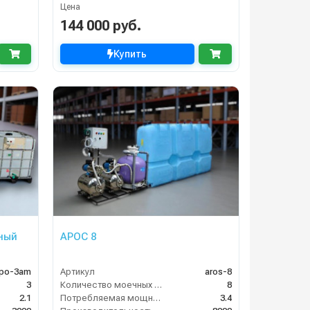
Цена
144 000 руб.
Купить
тный
АРОС 8
po-3am
Артикул
aros-8
3
Количество моечных постов (шт)
8
2.1
Потребляемая мощность (кВт)
3.4