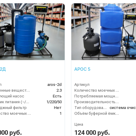
 2Д
АРОС 5
л
aros-2d
Артикул
Взвешенные вещества (мл/л)
2.3
Количество моечных постов (шт)
ующий насос
Есть
Потребляемая мощность (кВт)
Источник питания (~/В/Гц)
1/220/50
Производительность (л/ч)
джный фильтр
Нет
Тип оборудования
Количество моечных постов (шт)
1
Объём буферной ёмкости (л)
Цена
000 руб.
124 000 руб.