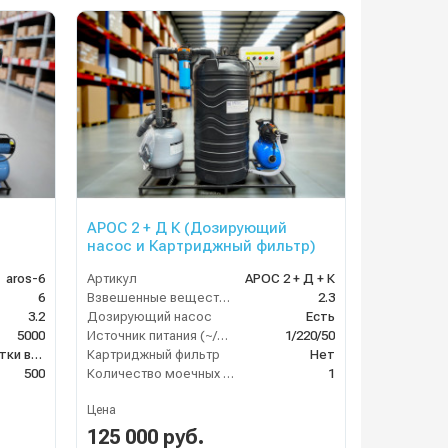
АРОС 2 + Д К (Дозирующий
насос и Картриджный фильтр)
aros-6
Артикул
АРОС 2 + Д + К
6
Взвешенные вещества (мл/л)
2.3
3.2
Дозирующий насос
Есть
5000
Источник питания (~/В/Гц)
1/220/50
система очистки воды
Картриджный фильтр
Нет
500
Количество моечных постов (шт)
1
Цена
125 000 руб.