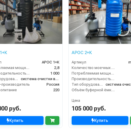
1+К
АРОС 2+K
л
АРОС 1+К
Артикул
m
Потребляемая мощность (кВт)
2,8
Количество моечных постов (шт)
Производительность (л/ч)
1 000
Потребляемая мощность (кВт)
Тип оборудования
система очистки воды
Производительность (л/ч)
-производитель
Россия
Тип оборудования
опитание
220
Объём буферной ёмкости (л)
Цена
000 руб.
105 000 руб.
Купить
Купить