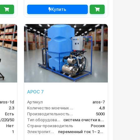
Купить
АРОС 7
aros-1d
Артикул
aros-7
2.3
Количество моечных постов (шт)
4,8
Есть
Производительность (л/ч)
5000
1/220/50
Тип оборудования
система очистки воды
Нет
Страна-производитель
Россия
1
Электропитание
переменный ток 1~ 230 В/ 50 Гц