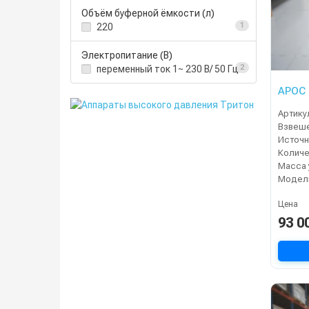
Объём буферной ёмкости (л)
220
1
Электропитание (В)
переменный ток 1~ 230 В/ 50 Гц
2
АРОС 
Артику
Модел
Цена
93 0