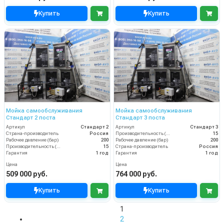
Купить
Купить
Мойка самообслуживания
Мойка самообслуживания
Стандарт 2 поста
Стандарт 3 поста
Артикул
Стандарт 2
Артикул
Стандарт 3
Страна-производитель
Россия
Производительность (л/мин)
15
Рабочее давление (бар)
200
Рабочее давление (бар)
200
Производительность (л/мин)
15
Страна-производитель
Россия
Гарантия
1 год
Гарантия
1 год
Цена
Цена
509 000 руб.
764 000 руб.
Купить
Купить
1
2