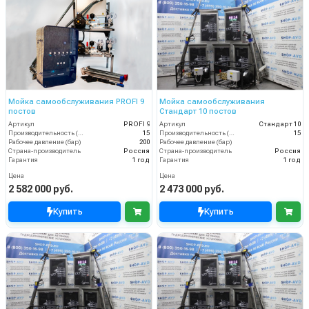
Мойка самообслуживания PROFI 9
Мойка самообслуживания
постов
Стандарт 10 постов
Артикул
PROFI 9
Артикул
Стандарт 10
Производительность (л/мин)
15
Производительность (л/мин)
15
Рабочее давление (бар)
200
Рабочее давление (бар)
Страна-производитель
Россия
Страна-производитель
Россия
Гарантия
1 год
Гарантия
1 год
Цена
Цена
2 582 000 руб.
2 473 000 руб.
Купить
Купить