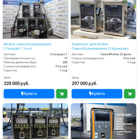
Мойка самообслуживания
Комплект для Мойки
Стандарт 1 пост
Самообслуживания (5 функции)
Артикул
Стандарт 1
Артикул
СамоМойки (5 функции)
Производительность (л/мин)
15
Страна-производитель
Россия
Рабочее давление (бар)
200
Гарантия
1 год
Страна-производитель
Россия
Гарантия
1 год
Цена
Цена
228 000 руб.
297 000 руб.
Купить
Купить