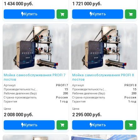
1 434 000 руб.
1 721 000 руб.
Купить
Купить
Мойка самообслуживания PROFI 7
Мойка самообслуживания PROFI 8
постов
постов
Артикул
PROFI 7
Артикул
PROFI 8
Производительность (л/мин)
15
Производительность (л/мин)
15
Рабочее давление (бар)
200
Рабочее давление (бар)
200
Страна-производитель
Россия
Страна-производитель
Россия
Гарантия
1 год
Гарантия
1 год
Цена
Цена
2 008 000 руб.
2 295 000 руб.
Купить
Купить