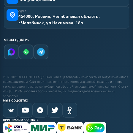
Адрес
454000, Россия, Челябинская область,
г.Челябинск, ул.Нахимова, 18п
МЕССЕНДЖЕРЫ
2017-2025 © ООО "ШОП АВД". Внешний вид товаров и комплектация могут изменяться
производителем. Сайт носит исключительно информационный характер и ни при
каких условиях не является публичной офертой, определяемой положениями Статьи
437 (2) ГК РФ. Заполняя формы на сайте, Вы подтверждаете возможность их
обработки.
МЫ В СОЦСЕТЯХ
ПРИНИМАЕМ К ОПЛАТЕ