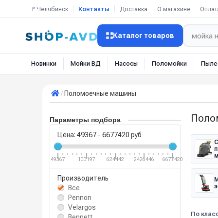
🚩Челябинск
Контакты
Доставка
О магазине
Оплат
Каталог товаров
Новинки
Мойки ВД
Насосы
Поломойки
Пыле
Поломоечные машины
Поло
Параметры подбора
Цена:
49367
-
6677420
руб
С
п
49367
100197
624442
2426446
6677420
Производитель
М
э
Все
Pennon
Velargos
По класс
Bennett