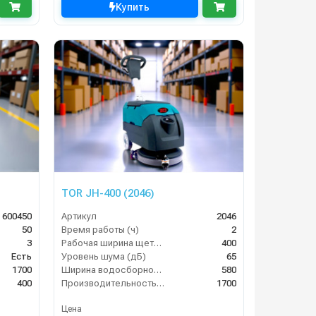
Купить
TOR JH-400 (2046)
 600450
Артикул
2046
50
Время работы (ч)
2
3
Рабочая ширина щеток (мм)
400
Есть
Уровень шума (дБ)
65
1700
Ширина водосборной рейки
580
400
Производительность по площади (м2/ч)
1700
Цена