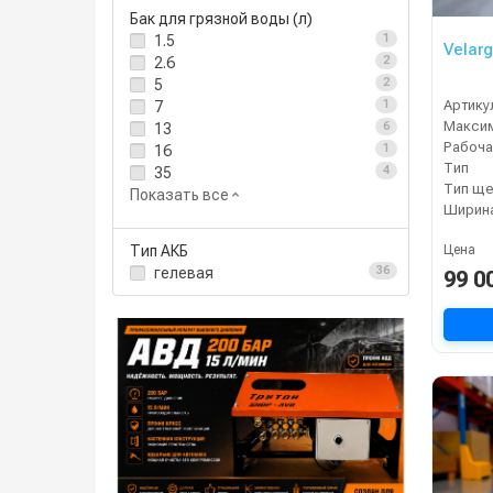
Бак для грязной воды (л)
1.5
1
Velar
2.6
2
5
2
Артику
7
1
13
6
Рабоча
16
1
Тип
35
4
Тип ще
Показать все
Тип АКБ
Цена
гелевая
36
99 0