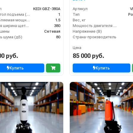
л
KEDI GBZ-380A
Артикул
V
Макс. угол подъема (%)
1
Тип
Ро
Потребляемая мощность (кВт)
1.5
Вес, кг
Рабочая ширина щеток (мм)
380
Мощность двигателя (кВт)
ашины
Сетевая
Напряжение (В)
ь шума (дБ)
80
Страна-производитель
Цена
00 руб.
85 000 руб.
Купить
Купить