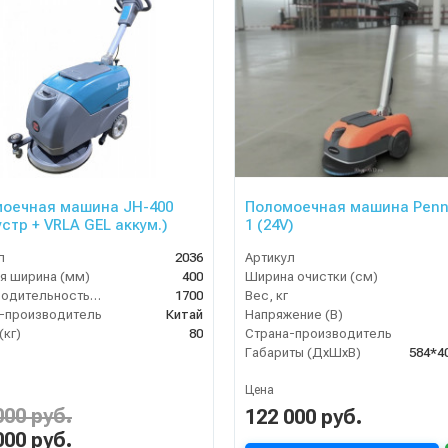
оечная машина JH-400
Поломоечная машина Penn
устр + VRLA GEL аккум.)
1 (24V)
л
2036
Артикул
я ширина (мм)
400
Ширина очистки (см)
Производительность по площади (м2/ч)
1700
Вес, кг
-производитель
Китай
Напряжение (В)
(кг)
80
Страна-производитель
Габариты (ДхШхВ)
584*4
Цена
000 руб.
122 000 руб.
000 руб.