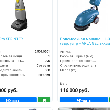
 Pro SPRINTER
Поломоечная машина JH-3
(зар. устр + VRLA GEL аккум
л
8.501.0501
Артикул
Потребляемая мощность (кВт)
1
Рабочая ширина (мм)
Рабочая ширина щеток (мм)
290
Производительность по площади (м2/ч)
ашины
Сетевая
Страна-производитель
Производительность по площади (м2/ч)
500
Масса (кг)
-производитель
Италия
Цена
000 руб.
116 000 руб.
Купить
Купить