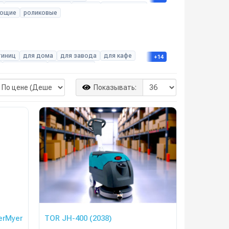
е
роботизированные
ручные
самоходные
ающие
роликовые
тиниц
для дома
для завода
для кафе
+14
для паркета
для паркинга
ний
для ресторана
для склада
олы
промышленные
Показывать:
erMyer
TOR JH-400 (2038)