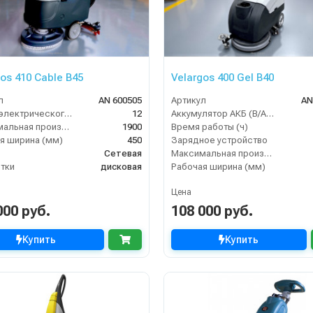
os 410 Cable B45
Velargos 400 Gel B40
л
AN 600505
Артикул
AN
Длина электрического кабеля (м)
12
Аккумулятор АКБ (В/А·ч)
Максимальная производительность (кв.м/час)
1900
Время работы (ч)
я ширина (мм)
450
Зарядное устройство
Сетевая
Максимальная производительность (кв.м/час)
тки
дисковая
Рабочая ширина (мм)
Цена
000 руб.
108 000 руб.
Купить
Купить