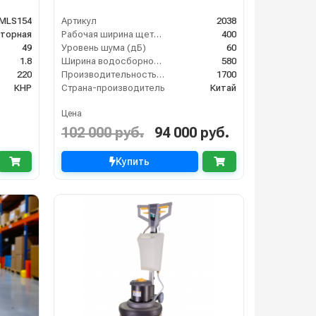
MLS154
Артикул
2038
торная
Рабочая ширина щеток (мм)
400
49
Уровень шума (дБ)
60
1.8
Ширина водосборной рейки
580
220
Производительность по площади (м2/ч)
1700
КНР
Страна-производитель
Китай
Цена
102 000 руб.
94 000 руб.
Купить