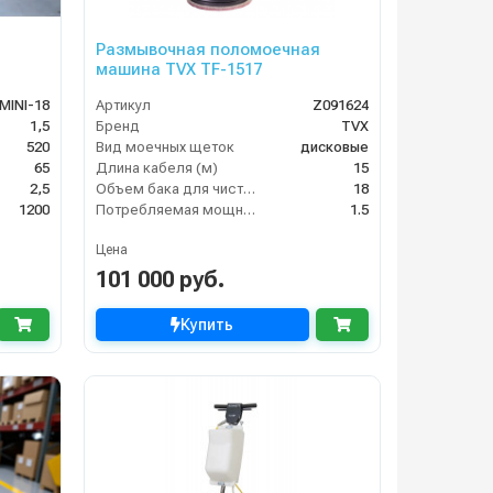
Размывочная поломоечная
машина TVX TF-1517
MINI-18
Артикул
Z091624
1,5
Бренд
TVX
520
Вид моечных щеток
дисковые
65
Длина кабеля (м)
15
2,5
Объем бака для чистой воды, л
18
1200
Потребляемая мощность (кВт)
1.5
Цена
101 000 руб.
Купить