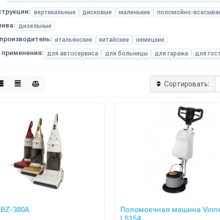
с литиевыми аккумуляторами
с нагревом воды
профессиональны
струкции:
вертикальные
дисковые
маленькие
поломойно-всасыв
лива:
дизельные
производитель:
итальянские
китайские
немецкие
 применения:
для автосервиса
для больницы
для гаража
для гос
для квартиры
для клининга
для магазина
для офиса
для пешего оператора
для производственных помеще
для спортивных залов
для торговых центров
для шк
Сортировать:
GBZ-380A
Поломоечная машина Vinn
LS154