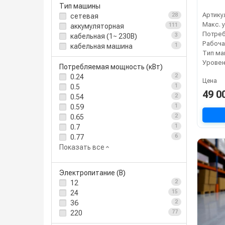
Тип машины
Артику
сетевая
28
аккумуляторная
111
кабельная (1~ 230В)
3
кабельная машина
1
Тип м
Уровен
Потребляемая мощность (кВт)
0.24
2
Цена
0.5
1
49 0
0.54
2
0.59
1
0.65
2
0.7
1
0.77
6
Показать все
Электропитание (В)
12
2
24
15
36
2
220
77