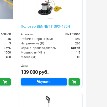
Полотер BENNETT SPX-170N
 600400
Артикул
BNT32010
45
Рабочая ширина (мм)
430
3
Напряжение (В)
220
Есть
Страна-производитель
Китай
1700
Мощность (кВт)
1.5
400
Масса (кг)
42
Цена
109 000 руб.
Купить