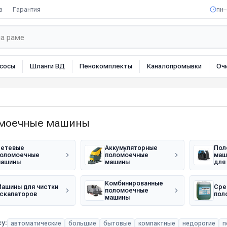
а
Гарантия
пн–
сосы
Шланги ВД
Пенокомплекты
Каналопромывки
Оч
моечные машины
етевые
Аккумуляторные
Пол
оломоечные
поломоечные
маш
машины
машины
для
Комбинированные
ашины для чистки
Сре
поломоечные
скалаторов
пол
машины
у:
автоматические
большие
бытовые
компактные
недорогие
п