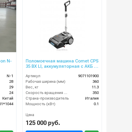
on N-
Поломоечная машина Comet CPS
35 BX LI, аккумуляторная с АКБ и
ЗУ
N-1
Артикул
9071101900
28
Рабочая ширина (мм)
360
29
Вес, кг
11.3
24
Скорость вращения щётки (об/мин)
350
Китай
Страна-производитель
Италия
01*1044
Мощность (кВт)
0.1
Цена
125 000 руб.