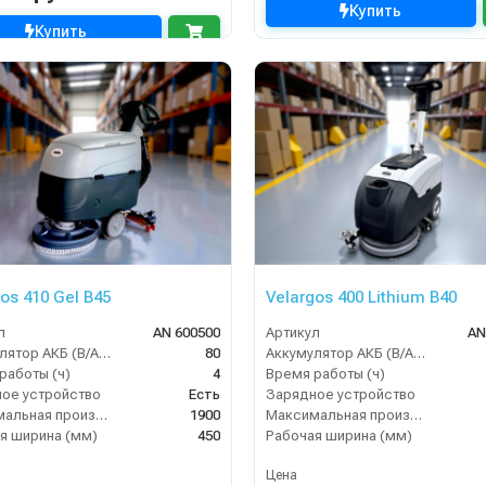
Купить
Купить
os 410 Gel B45
Velargos 400 Lithium B40
л
AN 600500
Артикул
AN
Аккумулятор АКБ (В/А·ч)
80
Аккумулятор АКБ (В/А·ч)
работы (ч)
4
Время работы (ч)
ое устройство
Есть
Зарядное устройство
Максимальная производительность (кв.м/час)
1900
Максимальная производительность (кв.м/час)
я ширина (мм)
450
Рабочая ширина (мм)
Цена