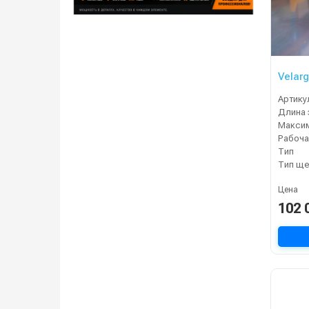
Velarg
Артику
Рабоча
Тип
Тип ще
Цена
102 