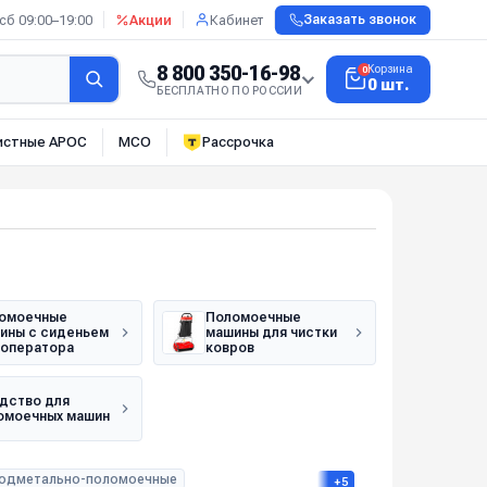
сб 09:00–19:00
Акции
Кабинет
Заказать звонок
8 800 350-16-98
Корзина
0
0 шт.
БЕСПЛАТНО ПО РОССИИ
истные АРОС
МСО
Рассрочка
омоечные
Поломоечные
ины с сиденьем
машины для чистки
 оператора
ковров
дство для
омоечных машин
одметально-поломоечные
+5