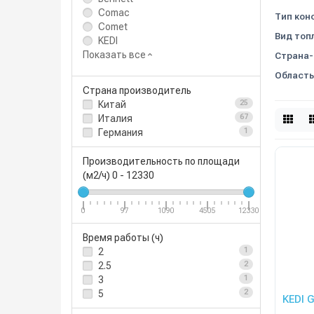
Comac
Тип кон
Comet
Вид топ
KEDI
Показать все
Страна-
Область
Страна производитель
Китай
25
Италия
67
Германия
1
Производительность по площади
(м2/ч)
0
-
12330
0
97
1090
4505
12330
Время работы (ч)
2
1
2.5
2
3
1
5
2
KEDI 