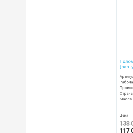
Полом
(зар. 
Артику
Рабоча
Страна
Масса 
Цена
138 
117 