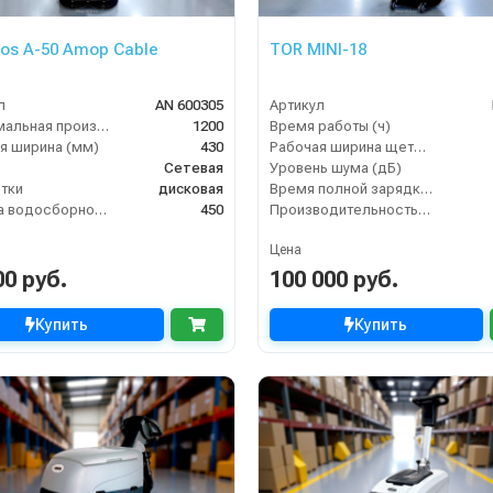
gos A-50 Amop Cable
TOR MINI-18
л
AN 600305
Артикул
Максимальная производительность (кв.м/час)
1200
Время работы (ч)
я ширина (мм)
430
Рабочая ширина щеток (мм)
Сетевая
Уровень шума (дБ)
тки
дисковая
Время полной зарядки аккумулятора (ч)
Ширина водосборной рейки
450
Производительность по площади (м2/ч)
Цена
00 руб.
100 000 руб.
Купить
Купить