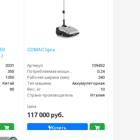
50
COMAC Igea
.)
2031
Артикул
109452
350
Потребляемая мощность (кВт)
0.24
1350
Рабочая ширина (мм)
340
Китай
Тип машины
Аккумуляторная
80
Вес, кг
10
Страна-производитель
Италия
Цена
117 000 руб.
Купить