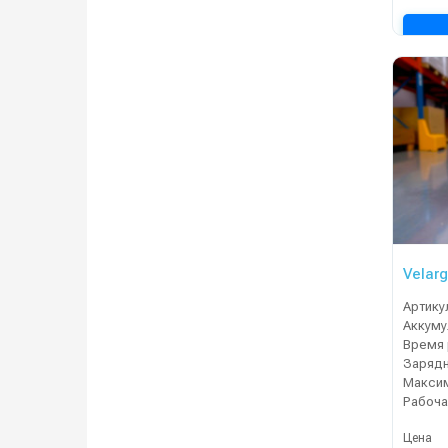
Velarg
Артику
Время 
Зарядн
Рабоча
Цена