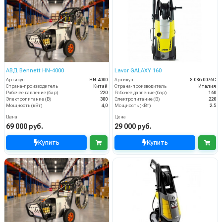
АВД Bennett HN‑4000
Lavor GALAXY 160
Артикул
HN‑4000
Артикул
8.086.0076C
Страна-производитель
Китай
Страна-производитель
Италия
Рабочее давление (бар)
220
Рабочее давление (бар)
160
Электропитание (В)
380
Электропитание (В)
220
Мощность (кВт)
4,0
Мощность (кВт)
2.5
Цена
Цена
69 000 руб.
29 000 руб.
Купить
Купить