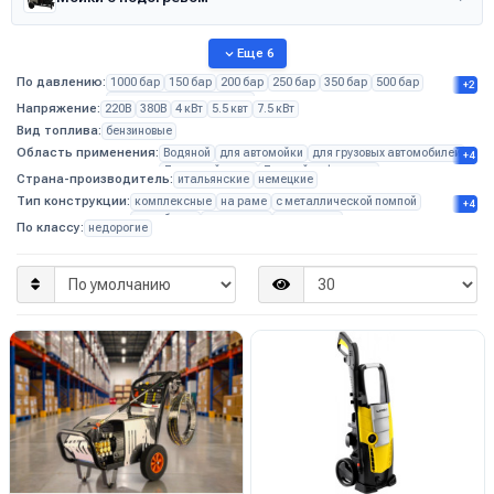
Еще 6
По давлению:
1000 бар
150 бар
200 бар
250 бар
350 бар
500 бар
+2
сверхвысокого давления
Напряжение:
220В
380В
4 кВт
5.5 квт
7.5 кВт
Вид топлива:
бензиновые
Область применения:
Водяной
для автомойки
для грузовых автомобилей
+4
Для детейлинга
Для мойки фасадов
Страна-производитель:
итальянские
немецкие
для пищевого производства
портативные
Тип конструкции:
комплексные
на раме
с металлической помпой
+4
моноблоки
на тележке
настенные
По классу:
недорогие
с забором воды из емкости