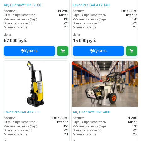
АВД Bennett HN-2500
Lavor Pro GALAXY 140
Артикул
HN-2500
Артикул
8.086.0077C
Страна-производитель
Китай
Страна-производитель
Италия
Рабочее давление (бар)
130
Рабочее давление (бар)
140
Электропитание (В)
220
Электропитание (В)
220
Мощность (кВт)
2.5
Мощность (кВт)
2.5
Цена
Цена
62 000 руб.
15 000 руб.
Купить
Купить
Lavor Pro GALAXY 150
АВД Bennett HN-2400
Артикул
8.086.0075C
Артикул
HN-2400
Страна-производитель
Италия
Страна-производитель
Китай
Рабочее давление (бар)
150
Рабочее давление (бар)
130
Электропитание (В)
220
Электропитание (В)
220
Мощность (кВт)
2.1
Мощность (кВт)
2.4