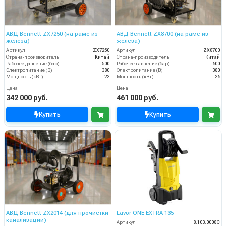
АВД Bennett ZX7250 (на раме из
АВД Bennett ZX8700 (на раме из
железа)
железа)
Артикул
ZX7250
Артикул
ZX8700
Страна-производитель
Китай
Страна-производитель
Китай
Рабочее давление (бар)
500
Рабочее давление (бар)
600
Электропитание (В)
380
Электропитание (В)
380
Мощность (кВт)
22
Мощность (кВт)
26
Цена
Цена
342 000 руб.
461 000 руб.
Купить
Купить
АВД Bennett ZX2014 (для прочистки
Lavor ONE EXTRA 135
канализации)
Артикул
8.103.0008C