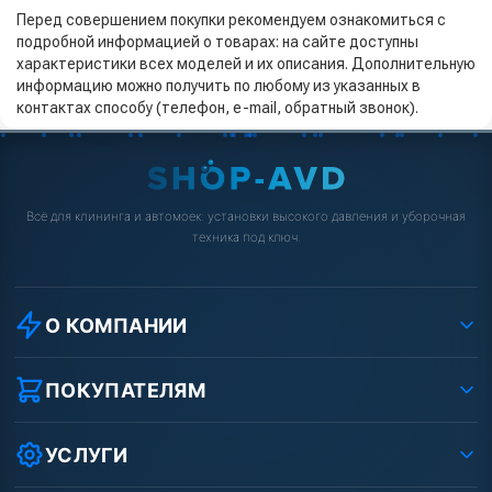
Перед совершением покупки рекомендуем ознакомиться с
подробной информацией о товарах: на сайте доступны
характеристики всех моделей и их описания. Дополнительную
информацию можно получить по любому из указанных в
контактах способу (телефон, e-mail, обратный звонок).
Всё для клининга и автомоек: установки высокого давления и уборочная
техника под ключ.
О КОМПАНИИ
О компании
Реквизиты ООО «Шоп АВД»
ПОКУПАТЕЛЯМ
Защита данных клиента
Как заказать?
Условия соглашения
Оплата
УСЛУГИ
Вакансии
Доставка
Ремонт АВД