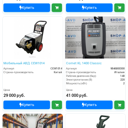
Купить
Купить
Мобильный АВД CEW1014
Comet KL 1400 Classic
Артикул
CEW1014
Артикул
9046000300
Страна-производитель
Китай
Страна-производитель
Италия
Рабочее давление (бар)
140
Электропитание (В)
220
Мощность (кВт)
2
Цена
Цена
29 000 руб.
41 000 руб.
Купить
Купить