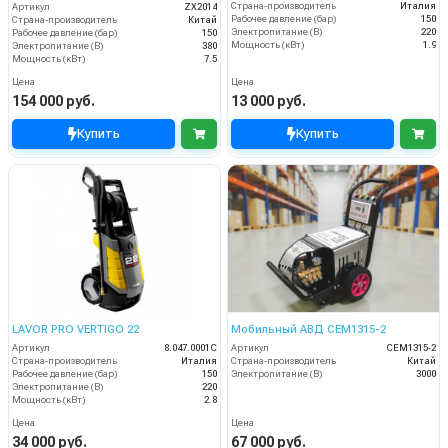
Страна-производитель
Италия
Артикул
ZX2014
Рабочее давление (бар)
150
Страна-производитель
Китай
Электропитание (В)
220
Рабочее давление (бар)
150
Мощность (кВт)
1.9
Электропитание (В)
380
Мощность (кВт)
7.5
Цена
Цена
154 000 руб.
13 000 руб.
Купить
Купить
LAVOR PRO VERTIGO 22
Мобильный АВД CEM1315-2
Артикул
8.047.0001C
Артикул
CEM1315-2
Страна-производитель
Италия
Страна-производитель
Китай
Рабочее давление (бар)
150
Электропитание (В)
3000
Электропитание (В)
220
Мощность (кВт)
2.8
Цена
Цена
34 000 руб.
67 000 руб.