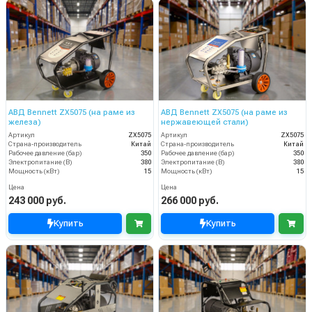
АВД Bennett ZX5075 (на раме из
АВД Bennett ZX5075 (на раме из
железа)
нержавеющей стали)
Артикул
ZX5075
Артикул
ZX5075
Страна-производитель
Китай
Страна-производитель
Китай
Рабочее давление (бар)
350
Рабочее давление (бар)
350
Электропитание (В)
380
Электропитание (В)
380
Мощность (кВт)
15
Мощность (кВт)
15
Цена
Цена
243 000 руб.
266 000 руб.
Купить
Купить