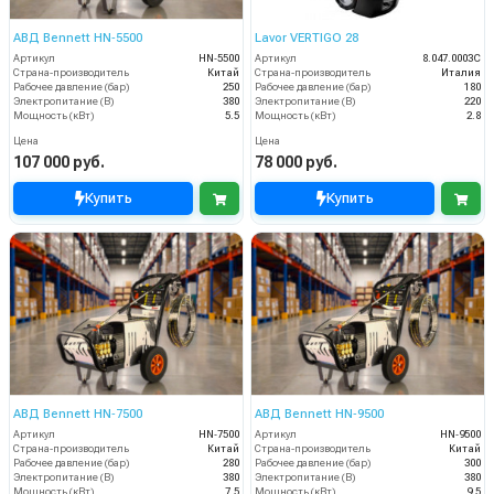
АВД Bennett HN‑5500
Lavor VERTIGO 28
Артикул
HN‑5500
Артикул
8.047.0003C
Страна-производитель
Китай
Страна-производитель
Италия
Рабочее давление (бар)
250
Рабочее давление (бар)
180
Электропитание (В)
380
Электропитание (В)
220
Мощность (кВт)
5.5
Мощность (кВт)
2.8
Цена
Цена
107 000 руб.
78 000 руб.
Купить
Купить
АВД Bennett HN‑7500
АВД Bennett HN‑9500
Артикул
HN‑7500
Артикул
HN‑9500
Страна-производитель
Китай
Страна-производитель
Китай
Рабочее давление (бар)
280
Рабочее давление (бар)
300
Электропитание (В)
380
Электропитание (В)
380
Мощность (кВт)
7.5
Мощность (кВт)
9.5