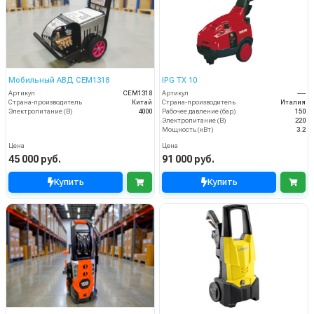
Мобильный АВД CEM1318
IPG TX 10
Артикул
CEM1318
Артикул
----
Страна-производитель
Китай
Страна-производитель
Италия
Электропитание (В)
4000
Рабочее давление (бар)
150
Электропитание (В)
220
Мощность (кВт)
3.2
Цена
Цена
45 000 руб.
91 000 руб.
Купить
Купить