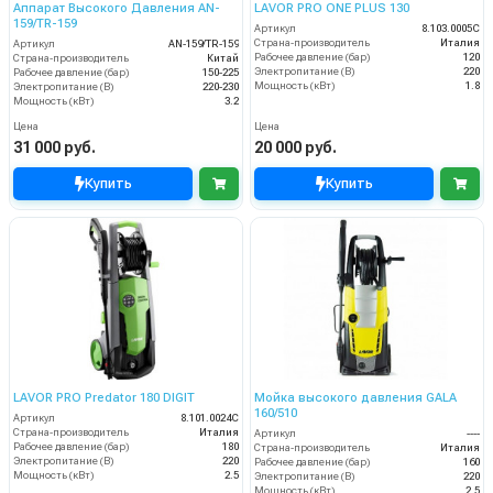
Аппарат Высокого Давления AN-
LAVOR PRO ONE PLUS 130
159/TR-159
Артикул
8.103.0005C
Страна-производитель
Италия
Артикул
AN-159/TR-159
Рабочее давление (бар)
120
Страна-производитель
Китай
Электропитание (В)
220
Рабочее давление (бар)
150-225
Мощность (кВт)
1.8
Электропитание (В)
220-230
Мощность (кВт)
3.2
Цена
Цена
31 000 руб.
20 000 руб.
Купить
Купить
LAVOR PRO Predator 180 DIGIT
Мойка высокого давления GALA
160/510
Артикул
8.101.0024C
Страна-производитель
Италия
Артикул
----
Рабочее давление (бар)
180
Страна-производитель
Италия
Электропитание (В)
220
Рабочее давление (бар)
160
Мощность (кВт)
2.5
Электропитание (В)
220
Мощность (кВт)
2.5