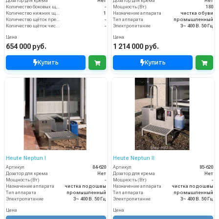
Дозатор для крема
Нет
Дозатор для крема
Нет
Количество боковых щёток (шт)
-
Мощность (Вт)
180
Количество нижних щёточных валиков (шт)
1
Назначение аппарата
чистка обуви
Количество щёток предварительной очистки (шт)
-
Тип аппарата
промышленный
Количество щёток чистки верха обуви (шт)
-
Электропитание
3~ 400 В. 50 Гц
Цена
Цена
654 000 руб.
1 214 000 руб.
Купить
Купить
Heute Neptun I
Heute Neptun II
Артикул
84-620
Артикул
85-620
Дозатор для крема
Нет
Дозатор для крема
Нет
Мощность (Вт)
-
Мощность (Вт)
-
Назначение аппарата
чистка подошвы
Назначение аппарата
чистка подошвы
Тип аппарата
промышленный
Тип аппарата
промышленный
Электропитание
3~ 400 В. 50 Гц
Электропитание
3~ 400 В. 50 Гц
Цена
Цена