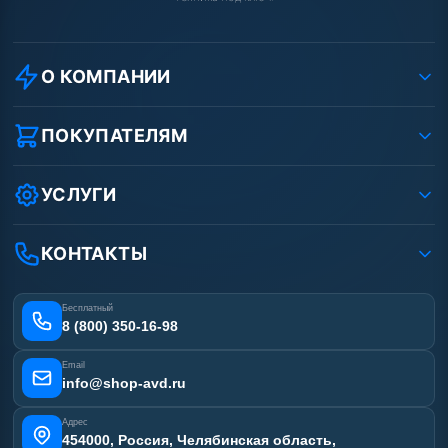
О КОМПАНИИ
О компании
Реквизиты ООО «Шоп АВД»
ПОКУПАТЕЛЯМ
Защита данных клиента
Как заказать?
Условия соглашения
Оплата
УСЛУГИ
Вакансии
Доставка
Ремонт АВД
Рассрочка
Гарантия
Сертификаты
КОНТАКТЫ
Статьи
Лизинг
Наши работы
Получить скидку
Отзывы наших клиентов
Бесплатный
Карта сайта
8 (800) 350-16-98
Email
info@shop-avd.ru
Адрес
454000, Россия, Челябинская область,