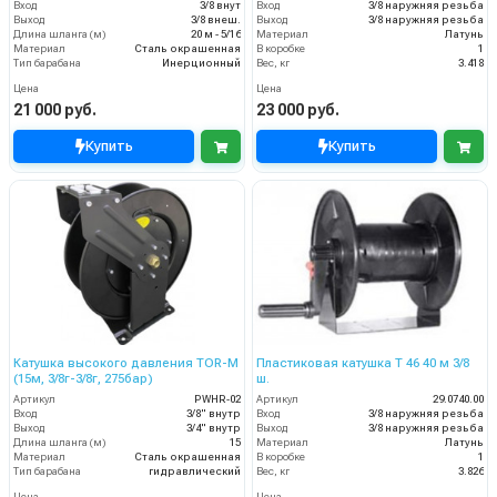
Вход
3/8 внут
Вход
3/8 наружняя резьба
Выход
3/8 внеш.
Выход
3/8 наружняя резьба
Длина шланга (м)
20 м - 5/16
Материал
Латунь
Материал
Сталь окрашенная
В коробке
1
Тип барабана
Инерционный
Вес, кг
3.418
Цена
Цена
21 000 руб.
23 000 руб.
Купить
Купить
Катушка высокого давления TOR-M
Пластиковая катушка T 46 40 м 3/8
(15м, 3/8г-3/8г, 275бар)
ш.
Артикул
PWHR-02
Артикул
29.0740.00
Вход
3/8" внутр
Вход
3/8 наружняя резьба
Выход
3/4" внутр
Выход
3/8 наружняя резьба
Длина шланга (м)
15
Материал
Латунь
Материал
Сталь окрашенная
В коробке
1
Тип барабана
гидравлический
Вес, кг
3.826