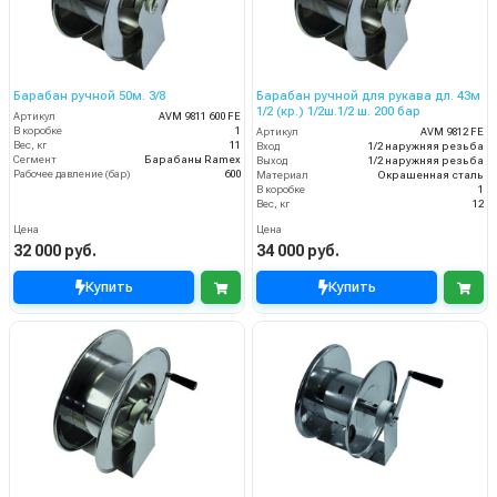
Барабан ручной 50м. 3/8
Барабан ручной для рукава дл. 43м
1/2 (кр.) 1/2ш.1/2 ш. 200 бар
Артикул
AVM 9811 600 FE
В коробке
1
Артикул
AVM 9812 FE
Вес, кг
11
Вход
1/2 наружняя резьба
Сегмент
Барабаны Ramex
Выход
1/2 наружняя резьба
Рабочее давление (бар)
600
Материал
Окрашенная сталь
В коробке
1
Вес, кг
12
Цена
Цена
32 000 руб.
34 000 руб.
Купить
Купить