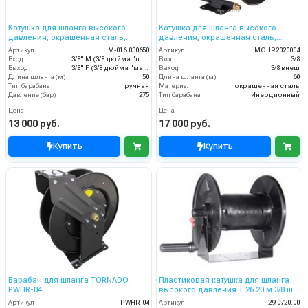
Катушка для шланга высокого
Катушка для шланга высокого
давления, окрашенная сталь,
давления, окрашенная сталь,
вместимость 3/8 50m, 275bar,
вместимость 3/8 60m, 275bar,
Артикул
M-016.030650
Артикул
MOHR2020004
3/8внеш-3/8внут
3/8внеш
Вход
3/8" M (3/8 дюйма "папа")
Вход
3/8
Выход
3/8" F (3/8 дюйма "мама")
Выход
3/8 внеш
Длина шланга (м)
50
Длина шланга (м)
60
Тип барабана
ручная
Материал
окрашенная сталь
Давление (бар)
275
Тип барабана
Инерционный
Цена
Цена
13 000 руб.
17 000 руб.
Купить
Купить
Барабан для шланга TORNADO
Пластиковая катушка для шланга
PWHR-04
высокого давления T 26 20 м 3/8 ш.
Артикул
PWHR-04
Артикул
29.0720.00