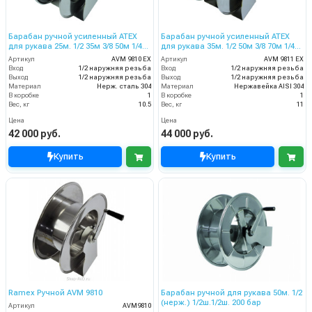
Барабан ручной усиленный ATEX
Барабан ручной усиленный ATEX
для рукава 25м. 1/2 35м 3/8 50м 1/4
для рукава 35м. 1/2 50м 3/8 70м 1/4
(нерж.) 1/2ш.1/2ш. 200 бар
(нерж.) 1/2ш.1/2ш. 200 бар
Артикул
AVM 9810 EX
Артикул
AVM 9811 EX
Вход
1/2 наружняя резьба
Вход
1/2 наружняя резьба
Выход
1/2 наружняя резьба
Выход
1/2 наружняя резьба
Материал
Нерж. сталь 304
Материал
Нержавейка AISI 304
В коробке
1
В коробке
1
Вес, кг
10.5
Вес, кг
11
Цена
Цена
42 000 руб.
44 000 руб.
Купить
Купить
Ramex Ручной AVM 9810
Барабан ручной для рукава 50м. 1/2
(нерж.) 1/2ш.1/2ш. 200 бар
Артикул
AVM9810