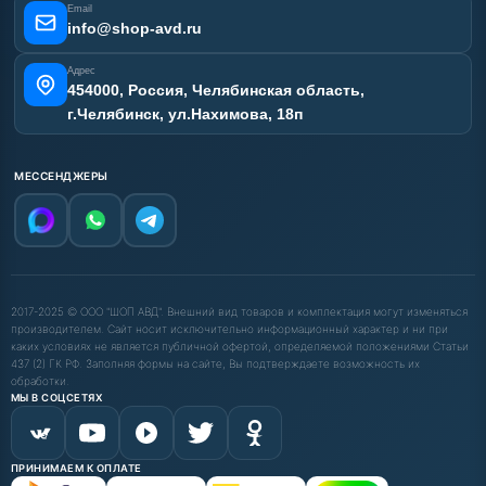
Email
info@shop-avd.ru
Адрес
454000, Россия, Челябинская область,
г.Челябинск, ул.Нахимова, 18п
МЕССЕНДЖЕРЫ
2017-2025 © ООО "ШОП АВД". Внешний вид товаров и комплектация могут изменяться
производителем. Сайт носит исключительно информационный характер и ни при
каких условиях не является публичной офертой, определяемой положениями Статьи
437 (2) ГК РФ. Заполняя формы на сайте, Вы подтверждаете возможность их
обработки.
МЫ В СОЦСЕТЯХ
ПРИНИМАЕМ К ОПЛАТЕ