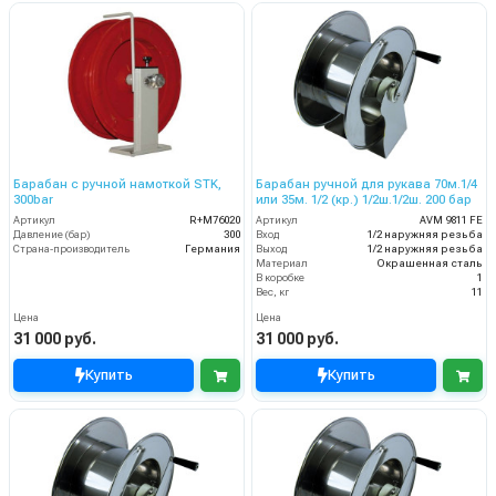
Барабан с ручной намоткой STK,
Барабан ручной для рукава 70м.1/4
300bar
или 35м. 1/2 (кр.) 1/2ш.1/2ш. 200 бар
Артикул
R+M76020
Артикул
AVM 9811 FE
Давление (бар)
300
Вход
1/2 наружняя резьба
Страна-производитель
Германия
Выход
1/2 наружняя резьба
Материал
Окрашенная сталь
В коробке
1
Вес, кг
11
Цена
Цена
31 000 руб.
31 000 руб.
Купить
Купить