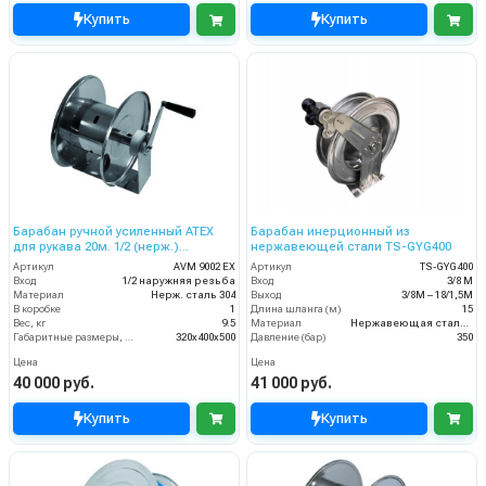
Купить
Купить
Барабан ручной усиленный ATEX
Барабан инерционный из
для рукава 20м. 1/2 (нерж.)
нержавеющей стали TS-GYG400
1/2ш.1/2ш. 200 бар
Артикул
AVM 9002 EX
Артикул
TS-GYG400
Вход
1/2 наружняя резьба
Вход
3/8 М
Материал
Нерж. сталь 304
Выход
3/8М – 18/1,5М
В коробке
1
Длина шланга (м)
15
Вес, кг
9.5
Материал
Нержавеющая сталь 304 (пищевая)
Габаритные размеры, мм
320x400x500
Давление (бар)
350
Цена
Цена
40 000 руб.
41 000 руб.
Купить
Купить