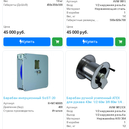
Вес
10 кг
Артикул
AVM 9919
Габариты (ДхШхВ)
450x350x500
Вход
1/2 наружняя резьба
Материал
Нержавеющая сталь
В коробке
1
Вес, кг
16
Габаритные размеры, мм
500x620x700
Цена
Цена
45 000 руб.
45 000 руб.
Купить
Купить
Барабан инерционный SoST-20
Барабан ручной усиленный ATEX
для рукава 43м. 1/2 60м 3/8 80м 1/4
Артикул
R+M740005
(нерж.) 1/2ш.1/2ш. 200 бар
Давление (бар)
400
Артикул
AVM 9812 EX
Страна-производитель
Италия
Вход
1/2 наружняя резьба
Выход
1/2 наружняя резьба
Материал
Нержавейка AISI 304
В коробке
1
Вес, кг
12