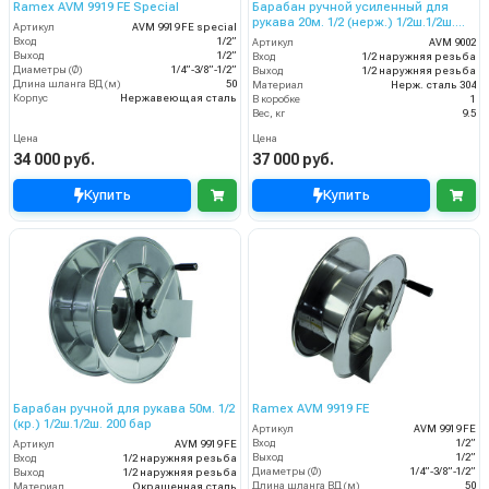
Ramex AVM 9919 FE Special
Барабан ручной усиленный для
рукава 20м. 1/2 (нерж.) 1/2ш.1/2ш.
Артикул
AVM 9919 FE special
200 бар
Вход
1/2”
Артикул
AVM 9002
Выход
1/2”
Вход
1/2 наружняя резьба
Диаметры (Ø)
1/4”-3/8”-1/2”
Выход
1/2 наружняя резьба
Длина шланга ВД (м)
50
Материал
Нерж. сталь 304
Корпус
Нержавеющая сталь
В коробке
1
Вес, кг
9.5
Цена
Цена
34 000 руб.
37 000 руб.
Купить
Купить
Барабан ручной для рукава 50м. 1/2
Ramex AVM 9919 FE
(кр.) 1/2ш.1/2ш. 200 бар
Артикул
AVM 9919 FE
Вход
1/2”
Артикул
AVM 9919 FE
Выход
1/2”
Вход
1/2 наружняя резьба
Диаметры (Ø)
1/4”-3/8”-1/2”
Выход
1/2 наружняя резьба
Длина шланга ВД (м)
50
Материал
Окрашенная сталь