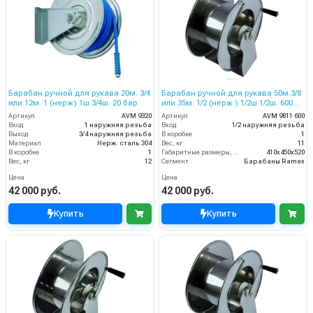
Барабан ручной для рукава 20м. 3/4
Барабан ручной для рукава 50м.3/8
или 12м. 1 (нерж) 1ш.3/4ш. 20 бар
или 35м. 1/2 (нерж.) 1/2ш.1/2ш. 600
бар
Артикул
AVM 9320
Артикул
AVM 9811 600
Вход
1 наружняя резьба
Вход
1/2 наружняя резьба
Выход
3/4 наружняя резьба
В коробке
1
Материал
Нерж. сталь 304
Вес, кг
11
В коробке
1
Габаритные размеры, мм
410x450x520
Вес, кг
12
Сегмент
Барабаны Ramex
Цена
Цена
42 000 руб.
42 000 руб.
Купить
Купить