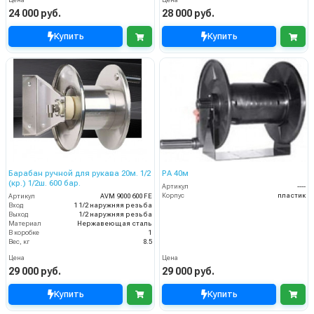
Цена
Цена
24 000 руб.
28 000 руб.
Купить
Купить
Барабан ручной для рукава 20м. 1/2
PA 40м
(кр.) 1/2ш. 600 бар.
Артикул
----
Корпус
пластик
Артикул
AVM 9000 600 FE
Вход
1 1/2 наружняя резьба
Выход
1/2 наружняя резьба
Материал
Нержавеющая сталь
В коробке
1
Вес, кг
8.5
Цена
Цена
29 000 руб.
29 000 руб.
Купить
Купить