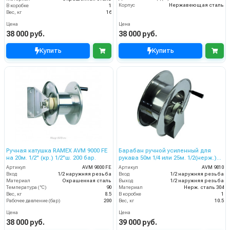
Корпус
Нержавеющая сталь
В коробке
1
Вес, кг
16
Цена
Цена
38 000 руб.
38 000 руб.
Купить
Купить
Ручная катушка RAMEX AVM 9000 FE
Барабан ручной усиленный для
на 20м. 1/2" (кр.) 1/2"ш. 200 бар.
рукава 50м 1/4 или 25м. 1/2(нерж.)
1/2ш.1/2ш. 200 бар.
Артикул
AVM 9000 FE
Артикул
AVM 9810
Вход
1/2 наружняя резьба
Вход
1/2 наружняя резьба
Материал
Окрашенная сталь
Выход
1/2 наружняя резьба
Температура (°C)
90
Материал
Нерж. сталь 304
Вес, кг
8.5
В коробке
1
Рабочее давление (бар)
200
Вес, кг
10.5
Цена
Цена
38 000 руб.
39 000 руб.