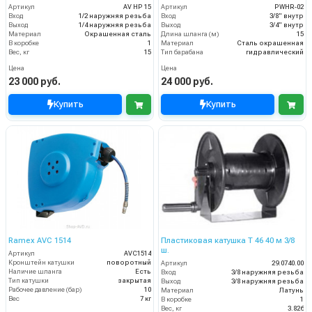
Артикул
AV HP 15
Артикул
PWHR-02
Вход
1/2 наружняя резьба
Вход
3/8" внутр
Выход
1/4 наружняя резьба
Выход
3/4" внутр
Материал
Окрашенная сталь
Длина шланга (м)
15
В коробке
1
Материал
Сталь окрашенная
Вес, кг
15
Тип барабана
гидравлический
Цена
Цена
23 000 руб.
24 000 руб.
Купить
Купить
Ramex AVС 1514
Пластиковая катушка T 46 40 м 3/8
ш.
Артикул
AVC1514
Кронштейн катушки
поворотный
Артикул
29.0740.00
Наличие шланга
Есть
Вход
3/8 наружняя резьба
Тип катушки
закрытая
Выход
3/8 наружняя резьба
Рабочее давление (бар)
10
Материал
Латунь
Вес
7 кг
В коробке
1
Вес, кг
3.826