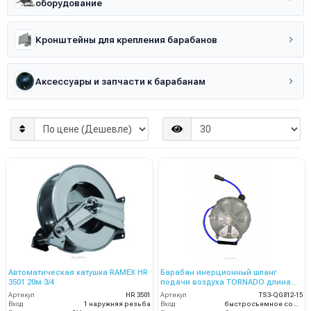
оборудование
Кронштейны для крепления барабанов
Аксессуары и запчасти к барабанам
Автоматическая катушка RAMEX HR
Барабан инерционный шланг
3501 20м 3/4
подачи воздуха TORNADO длина
шланга для намотки – 15м
Артикул
HR 3501
Артикул
TS3-QG812-15
Вход
1 наружняя резьба
Вход
быстросъемное соединение M-type.