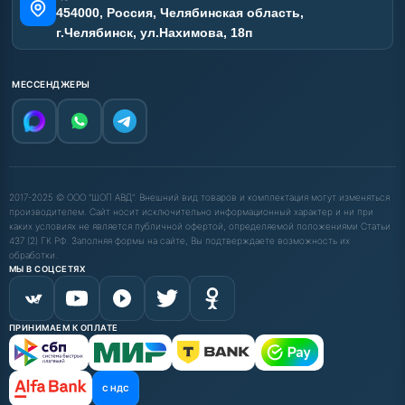
454000, Россия, Челябинская область,
г.Челябинск, ул.Нахимова, 18п
МЕССЕНДЖЕРЫ
2017-2025 © ООО "ШОП АВД". Внешний вид товаров и комплектация могут изменяться
производителем. Сайт носит исключительно информационный характер и ни при
каких условиях не является публичной офертой, определяемой положениями Статьи
437 (2) ГК РФ. Заполняя формы на сайте, Вы подтверждаете возможность их
обработки.
МЫ В СОЦСЕТЯХ
ПРИНИМАЕМ К ОПЛАТЕ
С НДС