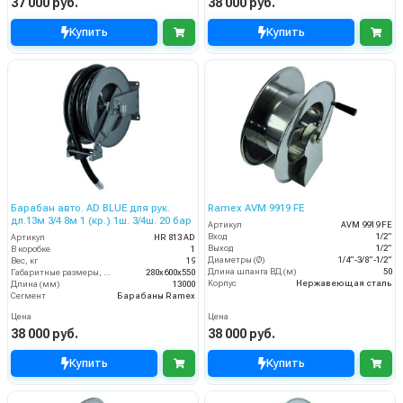
37 000 руб.
38 000 руб.
Купить
Купить
Барабан авто. AD BLUE для рук.
Ramex AVM 9919 FE
дл.13м 3/4 8м 1 (кр.) 1ш. 3/4ш. 20 бар
Артикул
AVM 9919 FE
Вход
1/2”
Артикул
HR 813 AD
Выход
1/2”
В коробке
1
Диаметры (Ø)
1/4”-3/8”-1/2”
Вес, кг
19
Длина шланга ВД (м)
50
Габаритные размеры, мм
280x600x550
Корпус
Нержавеющая сталь
Длина (мм)
13000
Сегмент
Барабаны Ramex
Цена
Цена
38 000 руб.
38 000 руб.
Купить
Купить