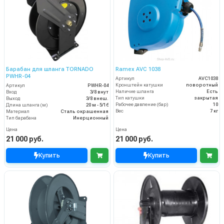
Барабан для шланга TORNADO
Ramex AVC 1038
PWHR-04
Артикул
AVC1038
Кронштейн катушки
поворотный
Артикул
PWHR-04
Наличие шланга
Есть
Вход
3/8 внут
Тип катушки
закрытая
Выход
3/8 внеш.
Рабочее давление (бар)
10
Длина шланга (м)
20 м - 5/16
Вес
7 кг
Материал
Сталь окрашенная
Тип барабана
Инерционный
Цена
Цена
21 000 руб.
21 000 руб.
Купить
Купить