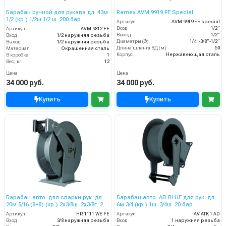
Барабан ручной для рукава дл. 43м
Ramex AVM 9919 FE Special
1/2 (кр.) 1/2ш.1/2 ш. 200 бар
Артикул
AVM 9919 FE special
Вход
1/2”
Артикул
AVM 9812 FE
Выход
1/2”
Вход
1/2 наружняя резьба
Диаметры (Ø)
1/4”-3/8”-1/2”
Выход
1/2 наружняя резьба
Длина шланга ВД (м)
50
Материал
Окрашенная сталь
Корпус
Нержавеющая сталь
В коробке
1
Вес, кг
12
Цена
Цена
34 000 руб.
34 000 руб.
Купить
Купить
Барабан авто. для сварки рук. дл.
Барабан авто. AD BLUE для рук. дл.
20м 5/16 (8+8) (кр.) 2x3/8ш. 2x3/8г. 20
6м 3/4 (кр.) 1ш. 3/4ш. 20 бар
бар
Артикул
HR 1111 WE FE
Артикул
AV ATK 1 AD
Вход
3/8 наружняя резьба
Вход
1 наружняя резьба