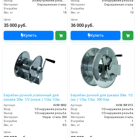
Выход
3/8 внутренняя резьба
Выход
3/4 наружняя резьба
Материал
Окрашенная сталь
Материал
Окрашенная сталь
В коробке
1
В коробке
1
Вес, кг
18
Вес, кг
13
Цена
Цена
35 000 руб.
36 000 руб.
Купить
Купить
Барабан ручной усиленный для
Барабан ручной для рукава 50м. 1/2
рукава 20м. 1/2 (нерж.) 1/2ш.1/2ш.
(кр.) 1/2ш.1/2ш. 200 бар
200 бар
Артикул
AVM 9002
Артикул
AVM 9919 FE
Вход
1/2 наружняя резьба
Вход
1/2 наружняя резьба
Выход
1/2 наружняя резьба
Выход
1/2 наружняя резьба
Материал
Нерж. сталь 304
Материал
Окрашенная сталь
В коробке
1
В коробке
1
Вес, кг
9.5
Вес, кг
16
Цена
Цена