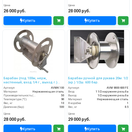
Цена
Цена
26 000 руб.
28 000 руб.
Купить
Купить
Барабан (под 100м, нерж,
Барабан ручной для рукава 20м. 1/2
настенный, вход 1/4 г., выход г.)
(кр.) 1/2ш. 600 бар.
без поворотного фитинга
Артикул
AVMK 100
Артикул
AVM 9000 600 FE
Материал
Нержавеющая сталь
Вход
1 1/2 наружняя резьба
Производительность (л/мин)
50
Выход
1/2 наружняя резьба
Температура (°C)
90
Материал
Нержавеющая сталь
Вес, кг
10
В коробке
1
Давление (бар)
500
Вес, кг
8.5
Цена
Цена
28 000 руб.
29 000 руб.
Купить
Купить