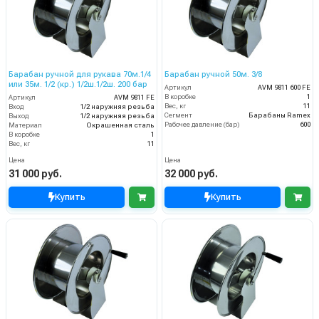
Барабан ручной для рукава 70м.1/4
Барабан ручной 50м. 3/8
или 35м. 1/2 (кр.) 1/2ш.1/2ш. 200 бар
Артикул
AVM 9811 600 FE
В коробке
1
Артикул
AVM 9811 FE
Вес, кг
11
Вход
1/2 наружняя резьба
Сегмент
Барабаны Ramex
Выход
1/2 наружняя резьба
Рабочее давление (бар)
600
Материал
Окрашенная сталь
В коробке
1
Вес, кг
11
Цена
Цена
31 000 руб.
32 000 руб.
Купить
Купить