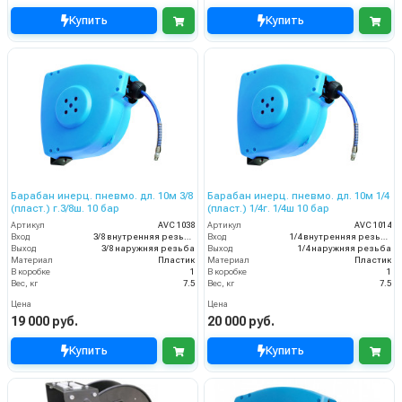
Купить
Купить
Барабан инерц. пневмо. дл. 10м 3/8
Барабан инерц. пневмо. дл. 10м 1/4
(пласт.) г.3/8ш. 10 бар
(пласт.) 1/4г. 1/4ш 10 бар
Артикул
AVC 1038
Артикул
AVC 1014
Вход
3/8 внутренняя резьба
Вход
1/4 внутренняя резьба
Выход
3/8 наружняя резьба
Выход
1/4 наружняя резьба
Материал
Пластик
Материал
Пластик
В коробке
1
В коробке
1
Вес, кг
7.5
Вес, кг
7.5
Цена
Цена
19 000 руб.
20 000 руб.
Купить
Купить