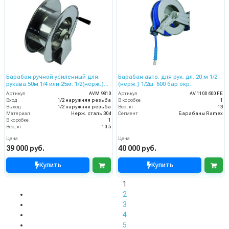
Барабан ручной усиленный для
Барабан авто. для рук. дл. 20 м 1/2
рукава 50м 1/4 или 25м. 1/2(нерж.)
(нерж.) 1/2ш. 600 бар окр.
1/2ш.1/2ш. 200 бар.
Артикул
AVM 9810
Артикул
AV 1100 600 FE
Вход
1/2 наружняя резьба
В коробке
1
Выход
1/2 наружняя резьба
Вес, кг
13
Материал
Нерж. сталь 304
Сегмент
Барабаны Ramex
В коробке
1
Вес, кг
10.5
Цена
Цена
39 000 руб.
40 000 руб.
Купить
Купить
1
2
3
4
5