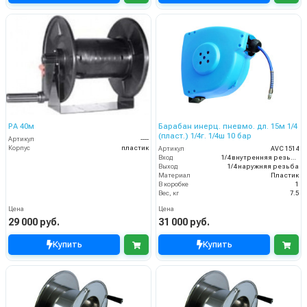
PA 40м
Барабан инерц. пневмо. дл. 15м 1/4
(пласт.) 1/4г. 1/4ш 10 бар
Артикул
----
Корпус
пластик
Артикул
AVC 1514
Вход
1/4 внутренняя резьба
Выход
1/4 наружняя резьба
Материал
Пластик
В коробке
1
Вес, кг
7.5
Цена
Цена
29 000 руб.
31 000 руб.
Купить
Купить