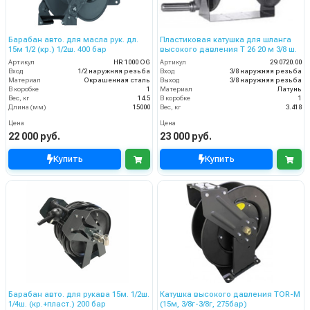
Барабан авто. для масла рук. дл.
Пластиковая катушка для шланга
15м 1/2 (кр.) 1/2ш. 400 бар
высокого давления T 26 20 м 3/8 ш.
Артикул
HR 1000 OG
Артикул
29.0720.00
Вход
1/2 наружняя резьба
Вход
3/8 наружняя резьба
Материал
Окрашенная сталь
Выход
3/8 наружняя резьба
В коробке
1
Материал
Латунь
Вес, кг
14.5
В коробке
1
Длина (мм)
15000
Вес, кг
3.418
Цена
Цена
22 000 руб.
23 000 руб.
Купить
Купить
Барабан авто. для рукава 15м. 1/2ш.
Катушка высокого давления TOR-M
1/4ш. (кр.+пласт.) 200 бар
(15м, 3/8г-3/8г, 275бар)