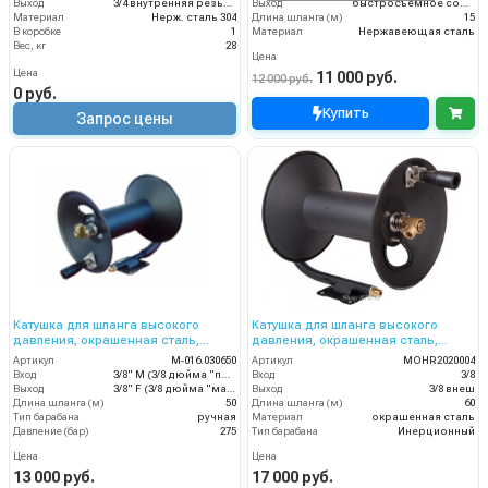
Выход
3/4 внутренняя резьба
Выход
быстросъемное соединение F-type
Материал
Нерж. сталь 304
Длина шланга (м)
15
В коробке
1
Материал
Нержавеющая сталь
Вес, кг
28
Цена
Цена
11 000 руб.
12 000 руб.
0 руб.
Купить
Запрос цены
Катушка для шланга высокого
Катушка для шланга высокого
давления, окрашенная сталь,
давления, окрашенная сталь,
вместимость 3/8 50m, 275bar,
вместимость 3/8 60m, 275bar,
Артикул
M-016.030650
Артикул
MOHR2020004
3/8внеш-3/8внут
3/8внеш
Вход
3/8" M (3/8 дюйма "папа")
Вход
3/8
Выход
3/8" F (3/8 дюйма "мама")
Выход
3/8 внеш
Длина шланга (м)
50
Длина шланга (м)
60
Тип барабана
ручная
Материал
окрашенная сталь
Давление (бар)
275
Тип барабана
Инерционный
Цена
Цена
13 000 руб.
17 000 руб.