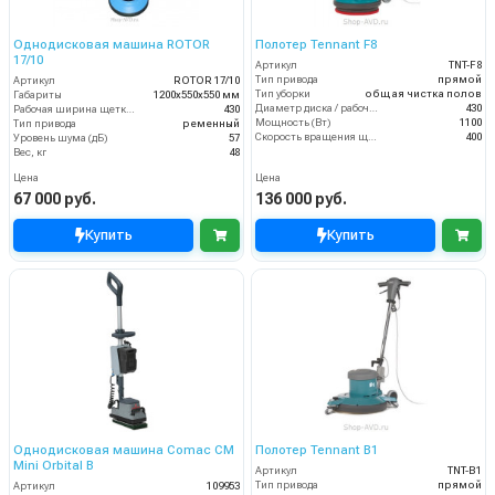
Однодисковая машина ROTOR
Полотер Tennant F8
17/10
Артикул
TNT-F8
Тип привода
прямой
Артикул
ROTOR 17/10
Тип уборки
общая чистка полов
Габариты
1200х550х550 мм
Диаметр диска / рабочая ширина (мм)
430
Рабочая ширина щетки, мм
430
Мощность (Вт)
1100
Тип привода
ременный
Скорость вращения щётки (об/мин)
400
Уровень шума (дБ)
57
Вес, кг
48
Цена
Цена
67 000 руб.
136 000 руб.
Купить
Купить
Однодисковая машина Comac CM
Полотер Tennant B1
Mini Orbital B
Артикул
TNT-B1
Тип привода
прямой
Артикул
109953