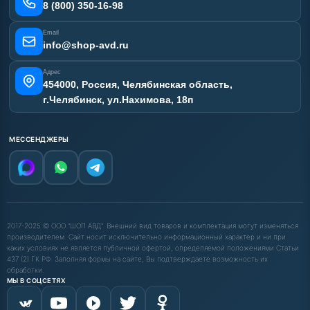
Карта сайта
8 (800) 350-16-98
Email
info@shop-avd.ru
Адрес
454000, Россия, Челябинская область,
г.Челябинск, ул.Нахимова, 18п
МЕССЕНДЖЕРЫ
2017-2025 © ООО "ШОП АВД". Внешний вид товаров и комплектация могут изменяться
производителем. Сайт носит исключительно информационный характер и ни при
каких условиях не является публичной офертой, определяемой положениями Статьи
437 (2) ГК РФ. Заполняя формы на сайте, Вы подтверждаете возможность их
обработки.
МЫ В СОЦСЕТЯХ