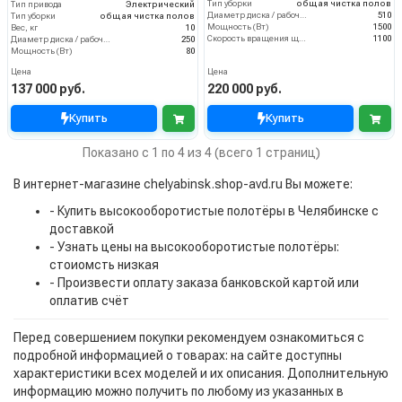
Тип уборки
общая чистка полов
Тип привода
Электрический
Диаметр диска / рабочая ширина (мм)
510
Тип уборки
общая чистка полов
Мощность (Вт)
1500
Вес, кг
10
Скорость вращения щётки (об/мин)
1100
Диаметр диска / рабочая ширина (мм)
250
Мощность (Вт)
80
Цена
Цена
137 000 руб.
220 000 руб.
Купить
Купить
Показано с 1 по 4 из 4 (всего 1 страниц)
В интернет-магазине chelyabinsk.shop-avd.ru Вы можете:
- Купить высокооборотистые полотёры в Челябинске с
доставкой
- Узнать цены на высокооборотистые полотёры:
стоиомсть низкая
- Произвести оплату заказа банковской картой или
оплатив счёт
Перед совершением покупки рекомендуем ознакомиться с
подробной информацией о товарах: на сайте доступны
характеристики всех моделей и их описания. Дополнительную
информацию можно получить по любому из указанных в