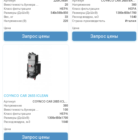
Артикул
220iClean
Артикул
COYNCO CAR 2655 BAG ICLEAN
Вместимость бункера (л)
20
Напряжение
380
Класс фильтрации
HEPA
Класс фильтрации
HEPA
Размеры (ДхШхВ)
540х580х850
Размеры (ДхШхВ)
1300х650х1700
Вес, кг
33
Расход воздуха, м3
1040
Напряжение (В)
220
Страна-производитель
Италия
Цена
Цена
Запрос цены
Запрос цены
COYNCO CAR 2655 ICLEAN
Артикул
COYNCO CAR 2655 ICLEAN
Напряжение
380
Вместимость бункера (л)
100
Класс фильтрации
HEPA
Размеры (ДхШхВ)
1300х650х1700
Расход воздуха, м3
1040
Цена
Запрос цены