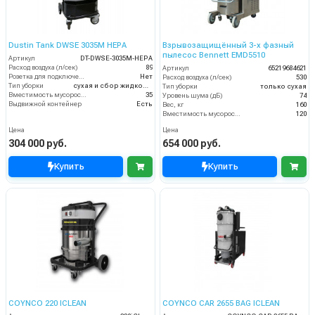
Dustin Tank DWSE 3035M HEPA
Взрывозащищённый 3-х фазный
пылесос Bennett EMD5510
Артикул
DT-DWSE-3035M-HEPA
Расход воздуха (л/сек)
89
Артикул
65219684621
Розетка для подключения инструмента
Нет
Расход воздуха (л/сек)
530
Тип уборки
сухая и сбор жидкостей
Тип уборки
только сухая
Вместимость мусоросборника (л)
35
Уровень шума (дБ)
74
Выдвижной контейнер
Есть
Вес, кг
160
Вместимость мусоросборника (л)
120
Цена
Цена
304 000 руб.
654 000 руб.
Купить
Купить
COYNCO 220 ICLEAN
COYNCO CAR 2655 BAG ICLEAN