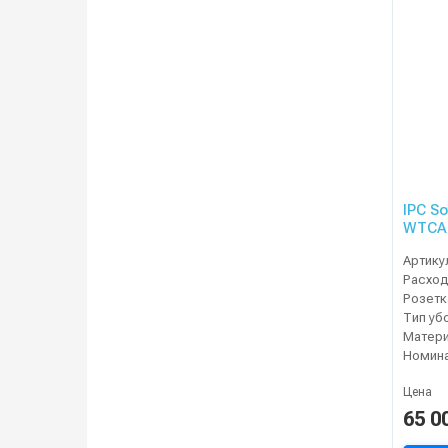
IPC S
WTCA
Артику
Расход
Тип уб
Матери
Цена
65 0