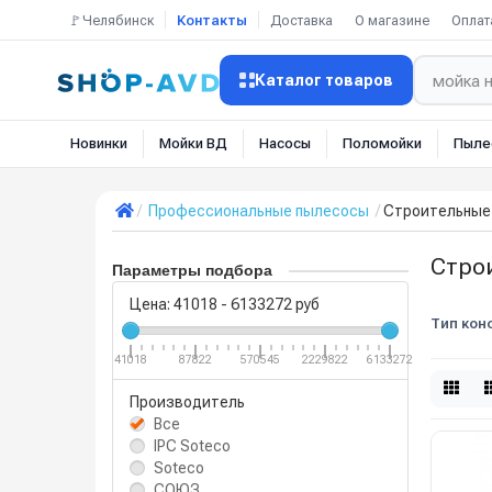
🚩Челябинск
Контакты
Доставка
О магазине
Оплат
Каталог товаров
Новинки
Мойки ВД
Насосы
Поломойки
Пыле
Профессиональные пылесосы
Строительные
Стро
Параметры подбора
Цена:
41018
-
6133272
руб
Тип кон
41018
87822
570545
2229822
6133272
Производитель
Все
IPC Soteco
Soteco
СОЮЗ