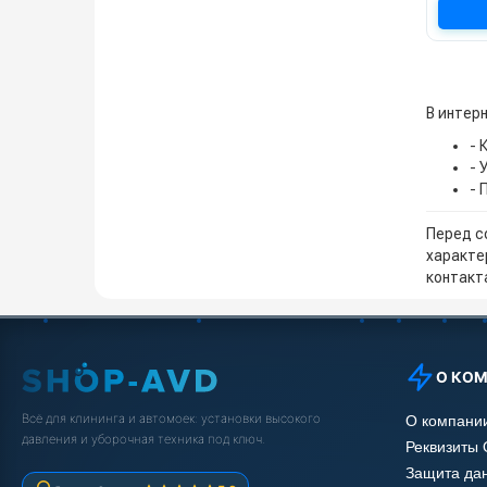
В интерн
- 
- 
- 
Перед с
характе
контакта
О КО
Всё для клининга и автомоек: установки высокого
О компани
давления и уборочная техника под ключ.
Реквизиты
Защита да