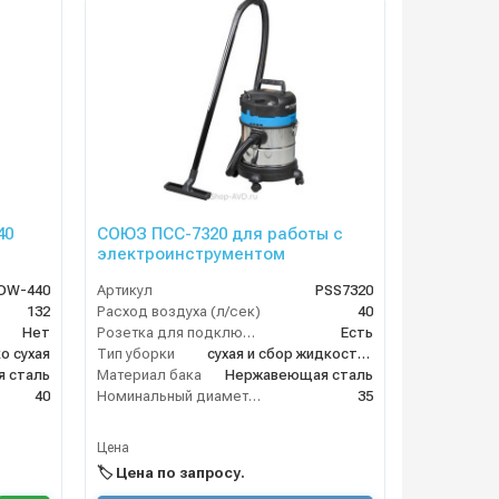
40
СОЮЗ ПСС-7320 для работы с
электроинструментом
OW-440
Артикул
PSS7320
132
Расход воздуха (л/сек)
40
Нет
Розетка для подключения инструмента
Есть
о сухая
Тип уборки
сухая и сбор жидкостей
 сталь
Материал бака
Нержавеющая сталь
40
Номинальный диаметр принадлежностей (мм)
35
Цена
🏷️ Цена по запросу.