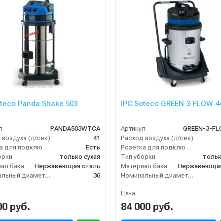
oteco Panda Shake 503
IPC Soteco GREEN 3-FLOW 4
л
PANDA503WTCA
Артикул
GREEN-3-FL
 воздуха (л/сек)
41
Расход воздуха (л/сек)
Розетка для подключения инструмента
Есть
Розетка для подключения инструмента
орки
только сухая
Тип уборки
тольк
ал бака
Нержавеющая сталь
Материал бака
Нержавеющая
Номинальный диаметр принадлежностей (мм)
36
Номинальный диаметр принадлежностей (мм)
Цена
00 руб.
84 000 руб.