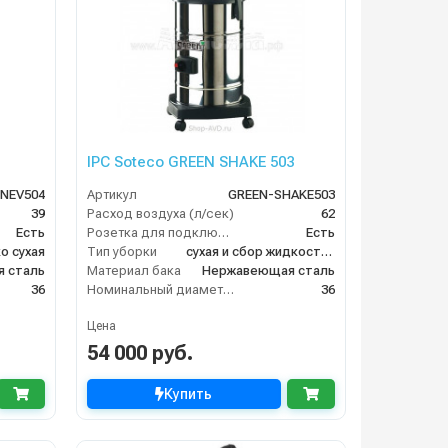
IPC Soteco GREEN SHAKE 503
NEV504
Артикул
GREEN-SHAKE503
39
Расход воздуха (л/сек)
62
Есть
Розетка для подключения инструмента
Есть
о сухая
Тип уборки
сухая и сбор жидкостей
 сталь
Материал бака
Нержавеющая сталь
36
Номинальный диаметр принадлежностей (мм)
36
Цена
54 000 руб.
Купить