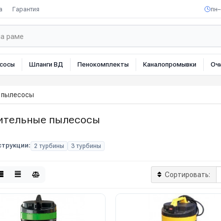
а
Гарантия
пн–
сосы
Шланги ВД
Пенокомплекты
Каналопромывки
Оч
 пылесосы
ительные пылесосы
струкции:
2 турбины
3 турбины
Сортировать: