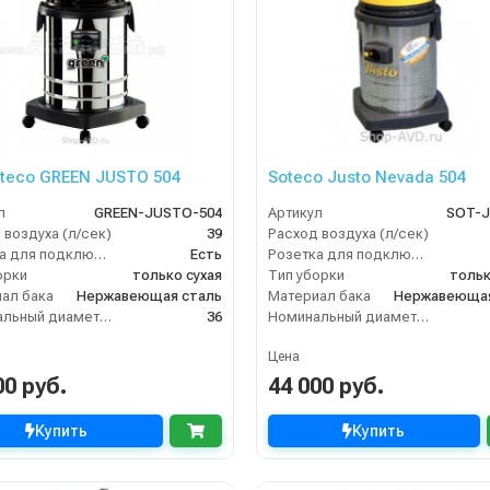
oteco GREEN JUSTO 504
Soteco Justo Nevada 504
л
GREEN-JUSTO-504
Артикул
SOT-J
 воздуха (л/сек)
39
Расход воздуха (л/сек)
Розетка для подключения инструмента
Есть
Розетка для подключения инструмента
орки
только сухая
Тип уборки
тольк
ал бака
Нержавеющая сталь
Материал бака
Нержавеющая
Номинальный диаметр принадлежностей (мм)
36
Номинальный диаметр принадлежностей (мм)
Цена
00 руб.
44 000 руб.
Купить
Купить