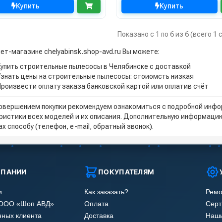
Купить
Купить
Показано с 1 по 6 из 6 (всего 1
ет-магазине chelyabinsk.shop-avd.ru Вы можете:
Купить строительные пылесосы в Челябинске с доставкой
Узнать цены на строительные пылесосы: стоиомсть низкая
Произвести оплату заказа банковской картой или оплатив счёт
овершением покупки рекомендуем ознакомиться с подробной инфор
ристики всех моделей и их описания. Дополнительную информацию
х способу (телефон, e-mail, обратный звонок).
МПАНИИ
ПОКУПАТЕЛЯМ
и
Как заказать?
Ремо
 ООО «Шоп АВД»
Оплата
Сер
нных клиента
Доставка
Наши