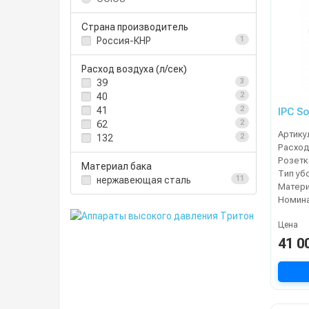
Страна производитель
Россия-КНР
1
Расход воздуха (л/сек)
39
3
40
2
41
2
IPC S
62
2
Артику
132
2
Расход
Материал бака
Тип уб
нержавеющая сталь
11
Матери
Цена
41 0