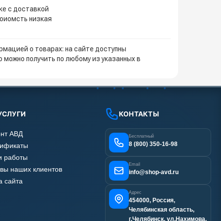
ке с доставкой
тоиомсть низкая
мацией о товарах: на сайте доступны
 можно получить по любому из указанных в
УСЛУГИ
КОНТАКТЫ
нт АВД
Бесплатный
8 (800) 350-16-98
тификаты
 работы
Email
вы наших клиентов
info@shop-avd.ru
а сайта
Адрес
454000, Россия,
Челябинская область,
г.Челябинск, ул.Нахимова,