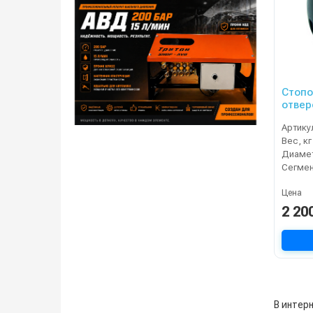
Стопо
отвер
Артику
Вес, кг
Диамет
Сегме
Цена
2 20
В интерн