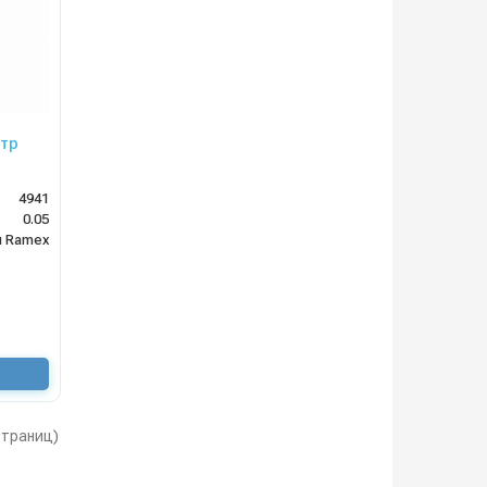
етр
4941
0.05
ы Ramex
 страниц)