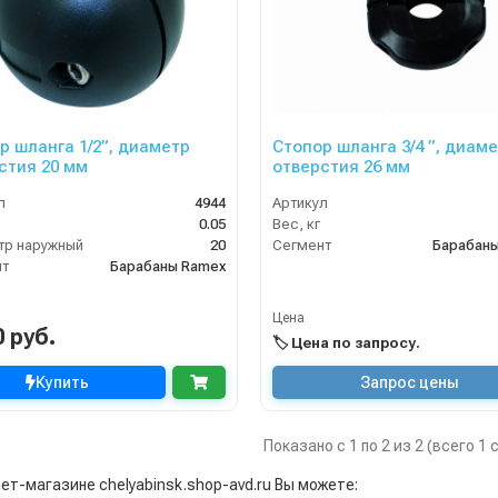
р шланга 1/2”, диаметр
Стопор шланга 3/4 ”, диам
стия 20 мм
отверстия 26 мм
л
4944
Артикул
0.05
Вес, кг
р наружный
20
Сегмент
Барабан
нт
Барабаны Ramex
Цена
0 руб.
🏷️ Цена по запросу.
Купить
Запрос цены
Показано с 1 по 2 из 2 (всего 1
ет-магазине chelyabinsk.shop-avd.ru Вы можете: