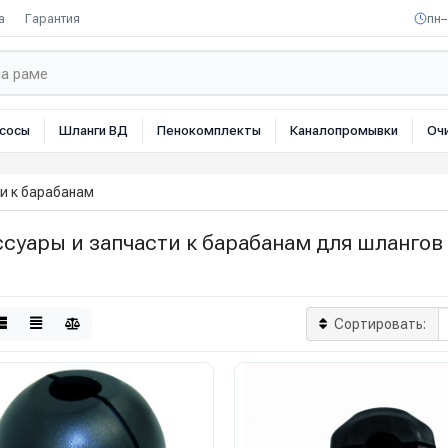
а
Гарантия
пн–
сосы
Шланги ВД
Пенокомплекты
Каналопромывки
Оч
и к барабанам
суары и запчасти к барабанам для шлангов
Сортировать: