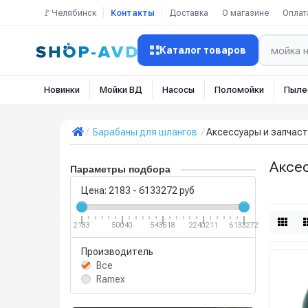
🚩Челябинск
Контакты
Доставка
О магазине
Оплат
Каталог товаров
Новинки
Мойки ВД
Насосы
Поломойки
Пыле
Барабаны для шлангов
Аксессуары и запчаст
Аксес
Параметры подбора
Цена:
2183
-
6133272
руб
2183
50040
543618
2240211
6133272
Производитель
Все
Ramex