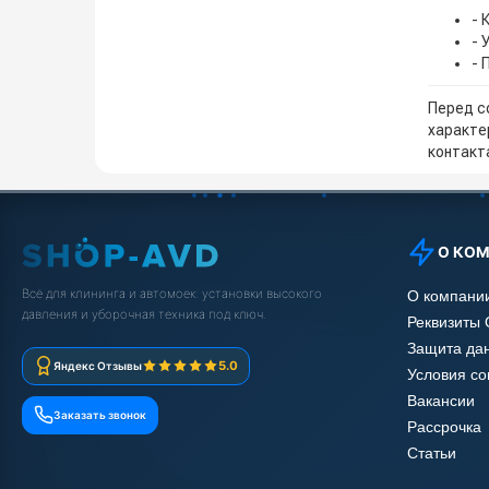
- 
- 
- 
Перед с
характе
контакта
О КО
Всё для клининга и автомоек: установки высокого
О компани
давления и уборочная техника под ключ.
Реквизиты
Защита да
5.0
Яндекс Отзывы
Условия с
Вакансии
Заказать звонок
Рассрочка
Статьи