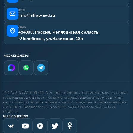
Email
info@shop-avd.ru
Адрес
454000, Россия, Челябинская область,
г.Челябинск, ул.Нахимова, 18п
МЕССЕНДЖЕРЫ
2017-2025 © ООО "ШОП АВД". Внешний вид товаров и комплектация могут изменяться
производителем. Сайт носит исключительно информационный характер и ни при
каких условиях не является публичной офертой, определяемой положениями Статьи
437 (2) ГК РФ. Заполняя формы на сайте, Вы подтверждаете возможность их
обработки.
МЫ В СОЦСЕТЯХ