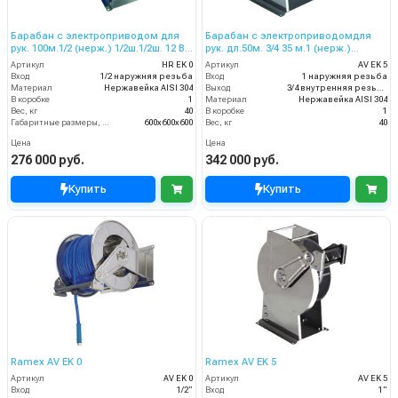
Барабан с электроприводом для
Барабан с электроприводомдля
рук. 100м.1/2 (нерж.) 1/2ш.1/2ш. 12 В
рук. дл.50м. 3/4 35 м.1 (нерж.)
200 бар (пульт упр.)
1ш.3/4г. 12 В 80 бар (пульт упр.)
Артикул
HR EK 0
Артикул
AV EK 5
Вход
1/2 наружняя резьба
Вход
1 наружняя резьба
Материал
Нержавейка AISI 304
Выход
3/4 внутренняя резьба
В коробке
1
Материал
Нержавейка AISI 304
Вес, кг
40
В коробке
1
Габаритные размеры, мм
600x600x600
Вес, кг
40
Цена
Цена
276 000 руб.
342 000 руб.
Купить
Купить
Ramex AV EK 0
Ramex AV EK 5
Артикул
AV EK 0
Артикул
AV EK 5
Вход
1/2”
Вход
1”