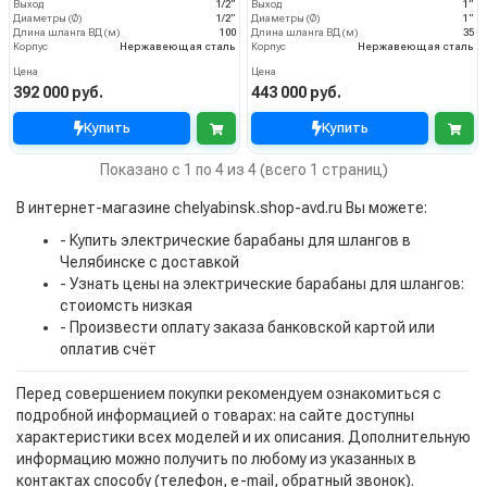
Выход
1/2”
Выход
1”
Диаметры (Ø)
1/2”
Диаметры (Ø)
1”
Длина шланга ВД (м)
100
Длина шланга ВД (м)
35
Корпус
Нержавеющая сталь
Корпус
Нержавеющая сталь
Цена
Цена
392 000 руб.
443 000 руб.
Купить
Купить
Показано с 1 по 4 из 4 (всего 1 страниц)
В интернет-магазине chelyabinsk.shop-avd.ru Вы можете:
- Купить электрические барабаны для шлангов в
Челябинске с доставкой
- Узнать цены на электрические барабаны для шлангов:
стоиомсть низкая
- Произвести оплату заказа банковской картой или
оплатив счёт
Перед совершением покупки рекомендуем ознакомиться с
подробной информацией о товарах: на сайте доступны
характеристики всех моделей и их описания. Дополнительную
информацию можно получить по любому из указанных в
контактах способу (телефон, e-mail, обратный звонок).