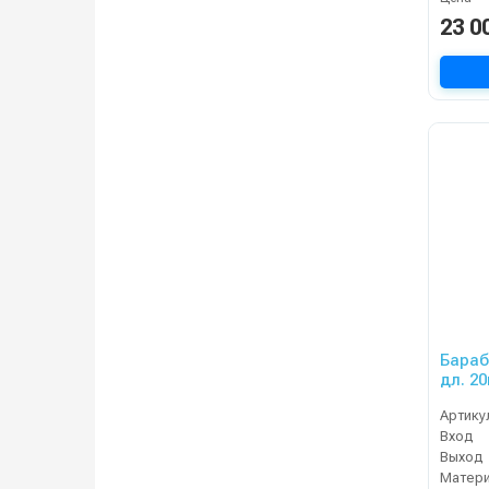
23 0
Бараб
дл. 20м 5/16 (8+8) (кр.)
2x3/8г
Артику
Вход
Выход
Матер