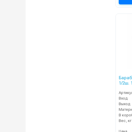
Бараб
1/2ш. 
Артику
Вход
Выход
Матер
В коро
Вес, кг
Цена