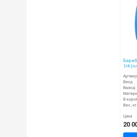
Бараб
1/4 (п
Артику
Вход
Выход
Матер
В коро
Вес, кг
Цена
20 0