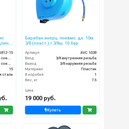
нг
Барабан инерц. пневмо. дл. 10м
длина
3/8 (пласт.) г.3/8ш. 10 бар
812-15
Артикул
AVC 1038
быстросъемное соединение M-type.
Вход
3/8 внутренняя резьба
быстросъемное соединение F-type
Выход
3/8 наружняя резьба
15
Материал
Пластик
 сталь
В коробке
1
Вес, кг
7.5
Цена
уб.
19 000 руб.
Купить