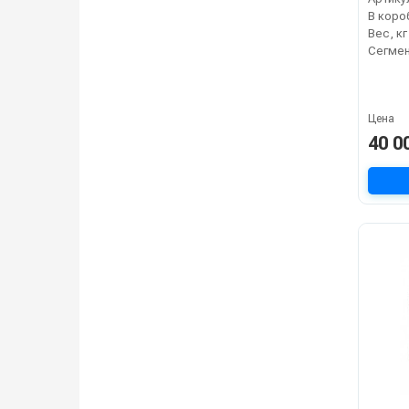
В коро
Вес, кг
Сегме
Цена
40 0