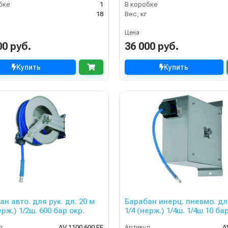
бке
1
В коробке
18
Вес, кг
Цена
00 руб.
36 000 руб.
Купить
Купить
н авто. для рук. дл. 20 м
Барабан инерц. пневмо. дл
ерж.) 1/2ш. 600 бар окр.
1/4 (нерж.) 1/4ш. 1/4ш 10 ба
л
AV 1100 600 FE
Артикул
A