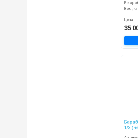
В коро
Вес, кг
Цена
35 0
Бараба
1/2 (н
Артику