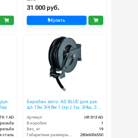
31 000 руб.
Купить
рук.
Барабан авто. AD BLUE для рук.
 бар
дл.13м 3/4 8м 1 (кр.) 1ш. 3/4ш. 20
бар
TK 1 AD
Артикул
HR 813 AD
 резьба
В коробке
1
 резьба
Вес, кг
19
я сталь
Габаритные размеры, мм
280x600x550