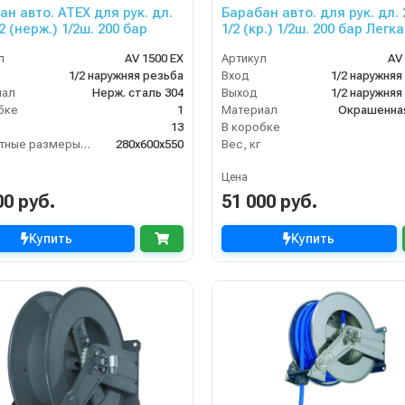
ан авто. ATEX для рук. дл.
Барабан авто. для рук. дл.
2 (нерж.) 1/2ш. 200 бар
1/2 (кр.) 1/2ш. 200 бар Легк
пружина
л
AV 1500 EX
Артикул
AV
1/2 наружняя резьба
Вход
1/2 наружняя
иал
Нерж. сталь 304
Выход
1/2 наружняя
бке
1
Материал
Окрашенна
13
В коробке
Габаритные размеры, мм
280x600x550
Вес, кг
Цена
00 руб.
51 000 руб.
Купить
Купить