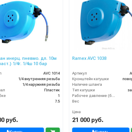
ан инерц. пневмо. дл. 10м
Ramex AVC 1038
ласт.) 1/4г. 1/4ш 10 бар
л
AVC 1014
Артикул
A
1/4 внутренняя резьба
Кронштейн катушки
пово
1/4 наружняя резьба
Наличие шланга
иал
Пластик
Тип катушки
за
бке
1
Рабочее давление (бар)
7.5
Вес
Цена
00 руб.
21 000 руб.