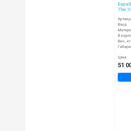
Бараб
15м 1/
Артику
Вход
Матер
В коро
Вес, кг
Цена
51 0