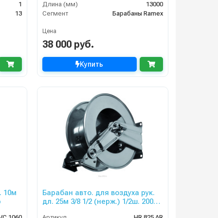
1
Длина (мм)
13000
13
Сегмент
Барабаны Ramex
Цена
38 000 руб.
Купить
. 10м
Барабан авто. для воздуха рук.
р
дл. 25м 3/8 1/2 (нерж.) 1/2ш. 200
бар
VC 1060
Артикул
HR 825 AR