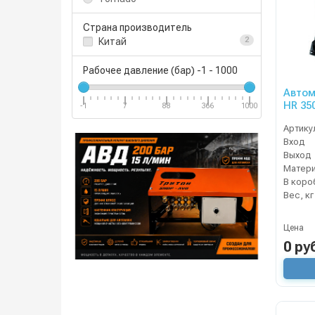
Страна производитель
Китай
2
Рабочее давление (бар)
-1
-
1000
Автом
HR 350
-1
7
88
366
1000
Артику
Вход
Выход
Матер
В коро
Вес, кг
Цена
0 ру