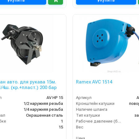
Купить
Купить
ан авто. для рукава 15м.
Ramex AVС 1514
1/4ш. (кр.+пласт.) 200 бар
л
AV HP 15
Артикул
A
1/2 наружняя резьба
Кронштейн катушки
пово
1/4 наружняя резьба
Наличие шланга
иал
Окрашенная сталь
Тип катушки
за
бке
1
Рабочее давление (бар)
15
Вес
Цена