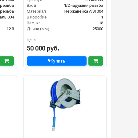
 резьба
Вход
1/2 наружняя резьба
 резьба
Материал
Нержавейка AISI 304
аль 304
В коробке
1
1
Вес, кг
18
12.3
Длина (мм)
25000
Цена
50 000 руб.
Купить