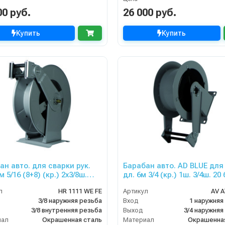
00 руб.
26 000 руб.
Купить
Купить
ан авто. для сварки рук.
Барабан авто. AD BLUE для 
 2x3/8ш.
дл. 6м 3/4 (кр.) 1ш. 3/4ш. 20
. 20 бар
л
HR 1111 WE FE
Артикул
AV A
3/8 наружняя резьба
Вход
1 наружняя
3/8 внутренняя резьба
Выход
3/4 наружняя
иал
Окрашенная сталь
Материал
Окрашенна