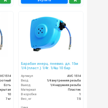
Купить
Барабан инерц. пневмо. дл. 15м
1/4 (пласт.) 1/4г. 1/4ш 10 бар
VC1514
Артикул
AVC 1514
ротный
Вход
1/4 внутренняя резьба
Есть
Выход
1/4 наружняя резьба
крытая
Материал
Пластик
10
В коробке
1
7 кг
Вес, кг
7.5
Цена