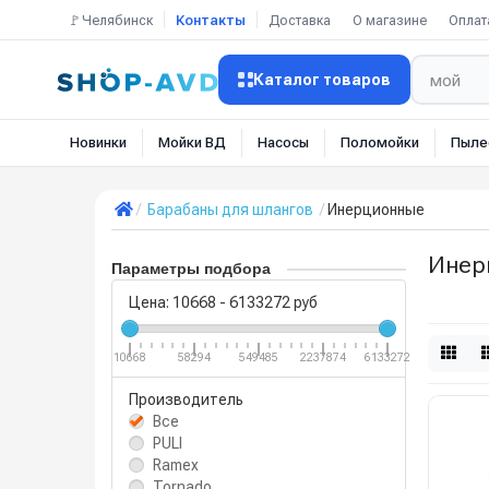
🚩Челябинск
Контакты
Доставка
О магазине
Оплат
Каталог товаров
Новинки
Мойки ВД
Насосы
Поломойки
Пыле
Барабаны для шлангов
Инерционные
Инер
Параметры подбора
Цена:
10668
-
6133272
руб
10668
58294
549485
2237874
6133272
Производитель
Все
PULI
Ramex
Tornado