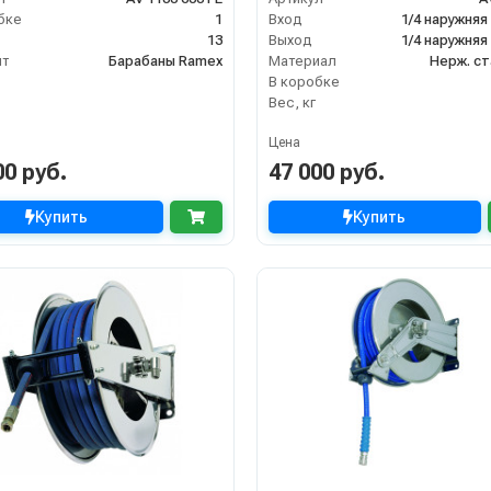
бке
1
Вход
1/4 наружняя
13
Выход
1/4 наружняя
нт
Барабаны Ramex
Материал
Нерж. ст
В коробке
Вес, кг
Цена
00 руб.
47 000 руб.
Купить
Купить