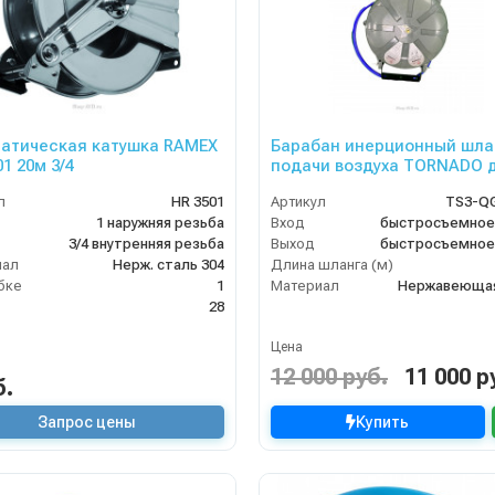
атическая катушка RAMEX
Барабан инерционный шла
1 20м 3/4
подачи воздуха TORNADO 
шланга для намотки – 15м
л
HR 3501
Артикул
TS3-QG
1 наружняя резьба
Вход
3/4 внутренняя резьба
Выход
иал
Нерж. сталь 304
Длина шланга (м)
бке
1
Материал
Нержавеющая
28
Цена
12 000 руб.
11 000 р
б.
Запрос цены
Купить