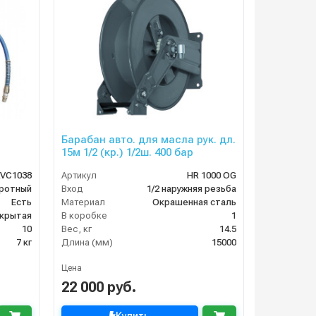
Барабан авто. для масла рук. дл.
15м 1/2 (кр.) 1/2ш. 400 бар
VC1038
Артикул
HR 1000 OG
ротный
Вход
1/2 наружняя резьба
Есть
Материал
Окрашенная сталь
крытая
В коробке
1
10
Вес, кг
14.5
7 кг
Длина (мм)
15000
Цена
22 000 руб.