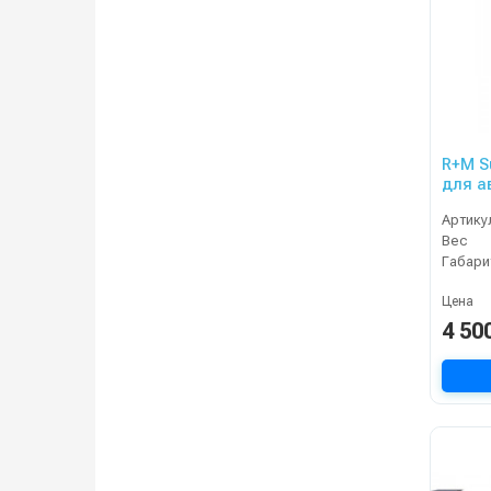
R+M S
для а
Артику
Вес
Габари
Цена
4 50