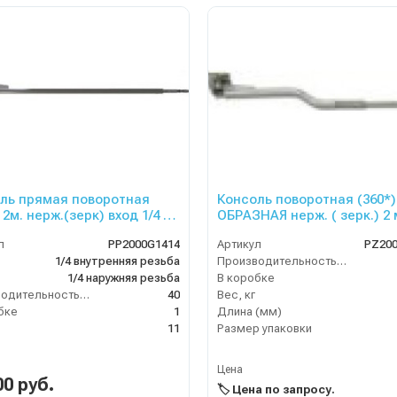
ль прямая поворотная
Консоль поворотная (360*) Z
 2м. нерж.(зерк) вход 1/4 г.(
ОБРАЗНАЯ нерж. ( зерк.) 2 
 и сверху) выход ш.
1/4 г.( сбоку и сверху) выхо
л
PP2000G1414
Артикул
PZ20
1/4 внутренняя резьба
Производительность (л/мин)
1/4 наружняя резьба
В коробке
Производительность (л/мин)
40
Вес, кг
бке
1
Длина (мм)
11
Размер упаковки
Цена
00 руб.
🏷️ Цена по запросу.