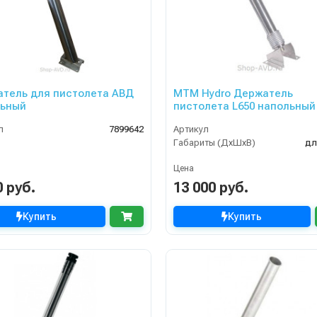
тель для пистолета АВД
MTM Hydro Держатель
льный
пистолета L650 напольный
л
7899642
Артикул
Габариты (ДхШхВ)
дл
Цена
0 руб.
13 000 руб.
Купить
Купить