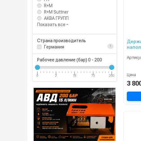
R+M
R+M Suttner
АКВА ГРУПП
Показать все
Страна производитель
Держа
напо
Германия
1
Артику
Рабочее давление (бар)
0
-
200
Цена
0
2
18
73
200
3 80