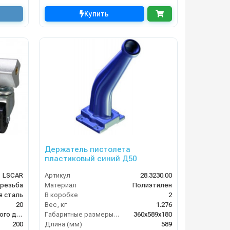
Купить
Держатель пистолета
пластиковый синий Д50
. смыв
LSCAR
Артикул
28.3230.00
 резьба
Материал
Полиэтилен
 сталь
В коробке
2
20
Вес, кг
1.276
Арматура высокого давления
Габаритные размеры, мм
360x589x180
200
Длина (мм)
589