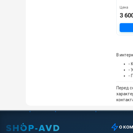
Цена
3 60
В интерн
- 
- 
- 
Перед с
характе
контакта
О КО