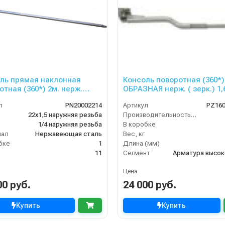
ль прямая наклонная
Консоль поворотная (360*) Z
отная (360*) 2м. нерж.
ОБРАЗНАЯ нерж. ( зерк.) 1,
у)
вход 1/4 г.( сбоку и сверху)
л
PN20002214
Артикул
PZ16
1/4 ш.
ш.
22х1,5 наружняя резьба
Производительность (л/мин)
1/4 наружняя резьба
В коробке
иал
Нержавеющая сталь
Вес, кг
бке
1
Длина (мм)
11
Сегмент
Цена
00 руб.
24 000 руб.
Купить
Купить