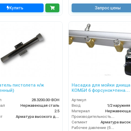
Купить
Запрос цены
тель пистолета н/ж
Насадка для мойки днища
енный)
КОМБИ 6 форсунок+пена
(ширина 600мм) вход 1/4 ш
л
28.3200.00-ВОН
Артикул
, пены
иал
Нержавеющая сталь
Вход
1/2 наружняя
2.5
Материал
Нержавеющая
нт
Арматура высокого давления
Производительность (л/мин)
Сегмент
Рабочее давление (бар)