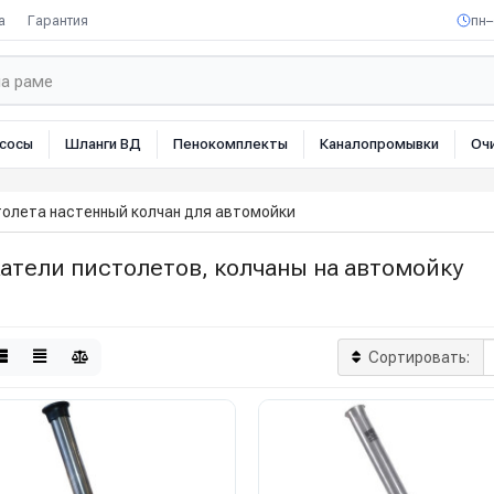
а
Гарантия
пн–
сосы
Шланги ВД
Пенокомплекты
Каналопромывки
Оч
олета настенный колчан для автомойки
атели пистолетов, колчаны на автомойку
Сортировать: