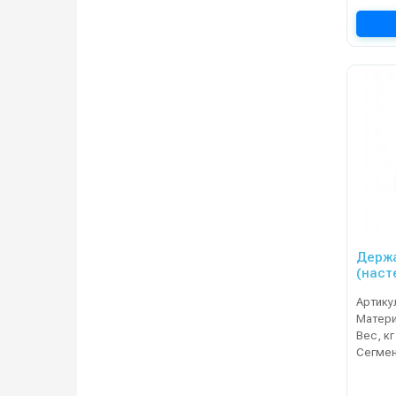
Держа
(наст
Артику
Матер
Вес, кг
Сегме