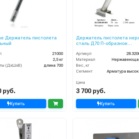
ne Держатель пистолета
Держатель пистолета нер
льный
сталь Д70 П-образное
основание
л
21000
Артикул
28.320
2,5 кг
Материал
Нержавеющая
ты (ДхШхВ)
длина 700
Вес, кг
Сегмент
Цена
0 руб.
3 700 руб.
Купить
Купить