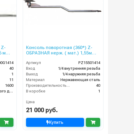
-
Консоль поворотная (360*) Z-
6 м
ОБРАЗНАЯ нерж. ( мат.) 1,55м
 выход
вход 1/4 г.( сбоку и сверху) выход
00G1414
Артикул
PZ15501414
ш.
40
Вход
1/4 внутренняя резьба
1
Выход
1/4 наружняя резьба
11
Материал
Нержавеющая сталь
1600
Производительность (л/мин)
40
Арматура высокого давления
В коробке
1
Цена
21 000 руб.
Купить