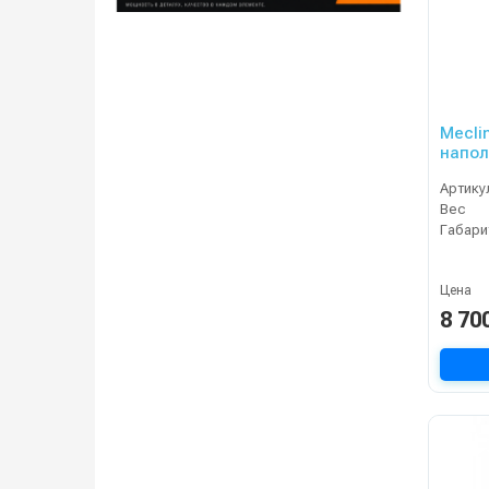
Mecli
напо
Артику
Вес
Габари
Цена
8 70