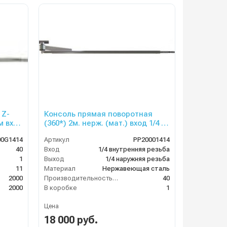
-
Консоль прямая поворотная
м вход
(360*) 2м. нерж. (мат.) вход 1/4 г.(
д ш.
сбоку и сверху) выход ш.
00G1414
Артикул
PP20001414
40
Вход
1/4 внутренняя резьба
1
Выход
1/4 наружняя резьба
11
Материал
Нержавеющая сталь
2000
Производительность (л/мин)
40
2000
В коробке
1
Цена
18 000 руб.