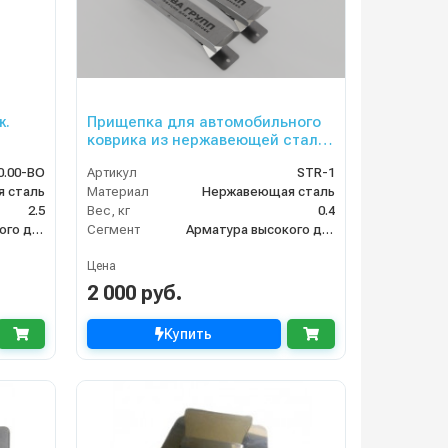
ж.
Прищепка для автомобильного
коврика из нержавеющей стали
AISI 430
0.00-ВО
Артикул
STR-1
 сталь
Материал
Нержавеющая сталь
2.5
Вес, кг
0.4
Арматура высокого давления
Сегмент
Арматура высокого давления
Цена
2 000 руб.
Купить