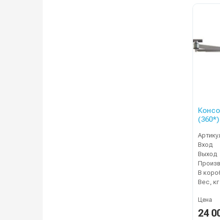
Консо
(360*)
сбоку
Артику
Вход
Выход
В коро
Вес, кг
Цена
24 0