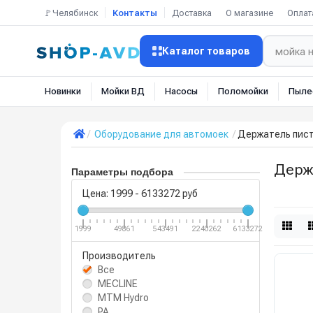
🚩Челябинск
Контакты
Доставка
О магазине
Оплат
Каталог товаров
Новинки
Мойки ВД
Насосы
Поломойки
Пыле
Оборудование для автомоек
Держатель пист
Держ
Параметры подбора
Цена:
1999
-
6133272
руб
1999
49861
543491
2240262
6133272
Производитель
Все
MECLINE
MTM Hydro
PA