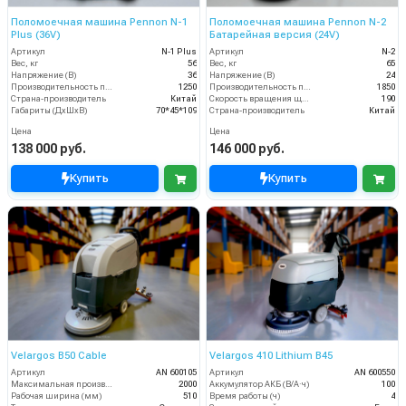
Поломоечная машина Pennon N-1
Поломоечная машина Pennon N-2
Plus (36V)
Батарейная версия (24V)
Артикул
N-1 Plus
Артикул
N-2
Вес, кг
56
Вес, кг
65
Напряжение (В)
36
Напряжение (В)
24
Производительность по площади (м2/ч)
1250
Производительность по площади (м2/ч)
1850
Страна-производитель
Китай
Скорость вращения щётки (об/мин)
190
Габариты (ДхШхВ)
70*45*109
Страна-производитель
Китай
Цена
Цена
138 000 руб.
146 000 руб.
Купить
Купить
Velargos B50 Cable
Velargos 410 Lithium B45
Артикул
AN 600105
Артикул
AN 600550
Максимальная производительность (кв.м/час)
2000
Аккумулятор АКБ (В/А·ч)
100
Рабочая ширина (мм)
510
Время работы (ч)
4