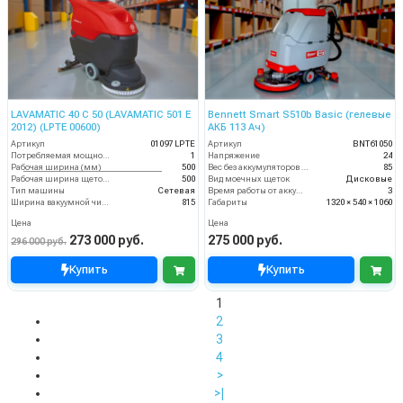
LAVAMATIC 40 C 50 (LAVAMATIC 501 E
Bennett Smart S510b Basic (гелевые
2012) (LPTE 00600)
АКБ 113 Ач)
Артикул
01097 LPTE
Артикул
BNT61050
Потребляемая мощность (кВт)
1
Напряжение
24
Рабочая ширина (мм)
500
Вес без аккумуляторов (кг)
85
Рабочая ширина щеток (мм)
500
Вид моечных щеток
Дисковые
Тип машины
Сетевая
Время работы от аккумуляторов (ч)
3
Ширина вакуумной чистки (мм)
815
Габариты
1320 × 540 × 1060
Цена
Цена
273 000 руб.
275 000 руб.
296 000 руб.
Купить
Купить
1
2
3
4
>
>|