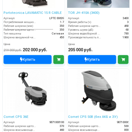
Portotecnica LAVAMATIC 15 R CABLE
TOR JH-410A (3400)
Артикул
LPTE 00639
Артикул
3400
Потребляемая мощность (кВт)
1.7
Время работы (ч)
3
Рабочая ширина (мм)
350
Рабочая ширина щеток (мм)
460
Рабочая ширина щеток (мм)
350
Уровень шума (дБ)
60
Тип машины
Сетевая
Ширина водосборной рейки
780
Ширина вакуумной чистки (мм)
450
Производительность по площади (м2/ч)
1900
Цена
Цена
202 000 руб.
205 000 руб.
219 000 руб.
Купить
Купить
Comet CPS 36E
Comet CPS 50B (без АКБ и ЗУ)
Артикул
9071000100
Артикул
90710006
Рабочая ширина щеток (мм)
370
Рабочая ширина щеток (мм)
500
Ширина всасывающей балки (мм)
460
Ширина всасывающей балки (мм)
800