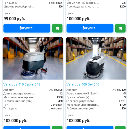
Тип щетки
дисковая
Время полной зарядки аккумулятора (ч)
2,5
Ширина водосборной рейки
450
Производительность по площади (м2/ч)
1200
Цена
Цена
99 000 руб.
100 000 руб.
Купить
Купить
Velargos 410 Cable B45
Velargos 400 Gel B40
Артикул
AN 600505
Артикул
AN 600400
Длина электрического кабеля (м)
12
Аккумулятор АКБ (В/А·ч)
45
Максимальная производительность (кв.м/час)
1900
Время работы (ч)
3
Рабочая ширина (мм)
450
Зарядное устройство
Есть
Тип
Сетевая
Максимальная производительность (кв.м/час)
1700
Тип щетки
дисковая
Рабочая ширина (мм)
400
Цена
Цена
102 000 руб.
108 000 руб.