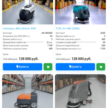
Velargos 400 Lithium B40
TOR JH-400 (2046)
Артикул
AN 600450
Артикул
2046
Аккумулятор АКБ (В/А·ч)
50
Время работы (ч)
2
Время работы (ч)
3
Рабочая ширина щеток (мм)
400
Зарядное устройство
Есть
Уровень шума (дБ)
65
Максимальная производительность (кв.м/час)
1700
Ширина водосборной рейки
580
Рабочая ширина (мм)
400
Производительность по площади (м2/ч)
1700
Цена
Цена
128 000 руб.
128 000 руб.
139 000 руб.
139 000 руб.
Купить
Купить