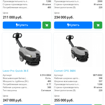
Производительность по площади (м2/ч)
1260
Производительность по площади (м2/ч)
2000
Страна-производитель
Италия
Страна-производитель
Италия
Потребляемая мощность (Вт)
400
Электропитание (В)
220
Цена
Цена
211 000 руб.
234 000 руб.
Купить
Купить
Lavor Pro Quick 36 E
Comet CPS 36BX
Артикул
8.518.0004
Артикул
90710002
Всасывающая балка (шт)
Есть
Рабочая ширина щеток (мм)
360
Мощность турбины (Вт)
400
Ширина всасывающей балки (мм)
537
Потребляемая мощность (кВт)
0.77
Производительность по площади (м2/ч)
1260
Рабочая ширина щеток (мм)
360
Страна-производитель
Италия
Тип машины
Сетевая
Электропитание (В)
220
Цена
Цена
247 000 руб.
255 000 руб.