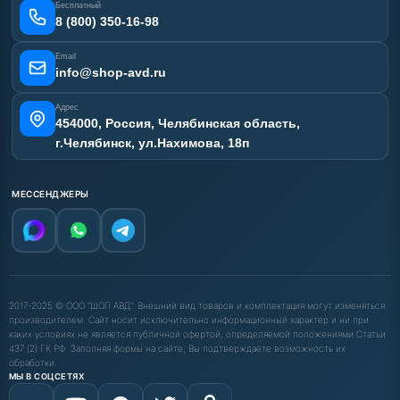
Бесплатный
Карта сайта
8 (800) 350-16-98
Email
info@shop-avd.ru
Адрес
454000, Россия, Челябинская область,
г.Челябинск, ул.Нахимова, 18п
МЕССЕНДЖЕРЫ
2017-2025 © ООО "ШОП АВД". Внешний вид товаров и комплектация могут изменяться
производителем. Сайт носит исключительно информационный характер и ни при
каких условиях не является публичной офертой, определяемой положениями Статьи
437 (2) ГК РФ. Заполняя формы на сайте, Вы подтверждаете возможность их
обработки.
МЫ В СОЦСЕТЯХ