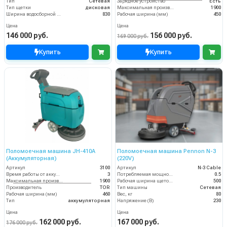
Тип
Сетевая
Зарядное устройство
Есть
Тип щетки
дисковая
Максимальная производительность (кв.м/час)
1900
Ширина водосборной рейки
830
Рабочая ширина (мм)
450
Цена
Цена
146 000 руб.
156 000 руб.
169 000 руб.
Купить
Купить
Поломоечная машина JH-410A
Поломоечная машина Pennon N-3
(Аккумуляторная)
(220V)
Артикул
3100
Артикул
N-3 Cable
Время работы от аккумуляторов (ч)
3
Потребляемая мощность (кВт)
0.5
Максимальная производительность (кв.м/час)
1900
Рабочая ширина щеток (мм)
500
Производитель
TOR
Тип машины
Сетевая
Рабочая ширина (мм)
460
Вес, кг
80
Тип
аккумуляторная
Напряжение (В)
230
Цена
Цена
162 000 руб.
167 000 руб.
176 000 руб.