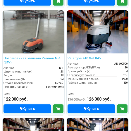
Купить
Купить
Поломоечная машина Pennon N-1
Velargos 410 Gel B45
(24V)
Артикул
AN 600500
Аккумулятор АКБ (В/А·ч)
80
Артикул
N-1
Время работы (ч)
4
Ширина очистки (см)
28
Зарядное устройство
Есть
Вес, кг
29
Максимальная производительность (кв.м/час)
1900
Напряжение (В)
24
Рабочая ширина (мм)
450
Страна-производитель
Китай
Габариты (ДхШхВ)
584*401*1044
Цена
Цена
122 000 руб.
126 000 руб.
136 000 руб.
Купить
Купить