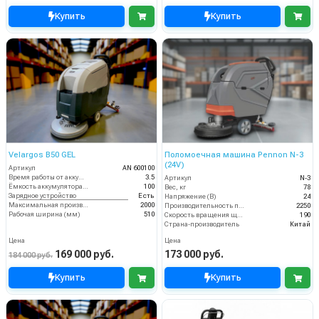
Купить
Купить
Velargos B50 GEL
Поломоечная машина Pennon N-3
(24V)
Артикул
AN 600100
Время работы от аккумуляторов (ч)
3.5
Артикул
N-3
Ёмкость аккумулятора (Ач)
100
Вес, кг
78
Зарядное устройство
Есть
Напряжение (В)
24
Максимальная производительность (кв.м/час)
2000
Производительность по площади (м2/ч)
2250
Рабочая ширина (мм)
510
Скорость вращения щётки (об/мин)
190
Страна-производитель
Китай
Цена
Цена
169 000 руб.
173 000 руб.
184 000 руб.
Купить
Купить