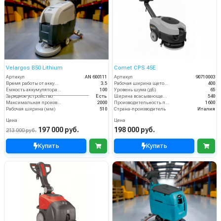
Velargos B50 Lithium
Comet CPS 45E
Артикул
AN 600111
Артикул
90710003
Время работы от аккумуляторов (ч)
3.5
Рабочая ширина щеток (мм)
400
Ёмкость аккумулятора (Ач)
100
Уровень шума (дБ)
65
Зарядное устройство
Есть
Ширина всасывающей балки (мм)
540
Максимальная производительность (кв.м/час)
2000
Производительность по площади (м2/ч)
1600
Рабочая ширина (мм)
510
Страна-производитель
Италия
Цена
Цена
197 000 руб.
198 000 руб.
213 000 руб.
Купить
Купить