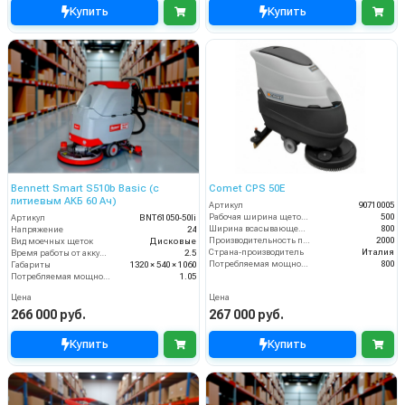
Купить
Купить
Bennett Smart S510b Basic (с
Comet CPS 50E
литиевым АКБ 60 Ач)
Артикул
90710005
Рабочая ширина щеток (мм)
500
Артикул
BNT61050-50li
Ширина всасывающей балки (мм)
800
Напряжение
24
Производительность по площади (м2/ч)
2000
Вид моечных щеток
Дисковые
Страна-производитель
Италия
Время работы от аккумуляторов (ч)
2.5
Потребляемая мощность (Вт)
800
Габариты
1320 × 540 × 1060
Потребляемая мощность (кВт)
1.05
Цена
Цена
266 000 руб.
267 000 руб.
Купить
Купить