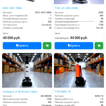
KEDI GBZ-380A
TOR JH-400 (2038)
Артикул
KEDI GBZ-380A
Артикул
2038
Макс. угол подъема (%)
1
Рабочая ширина щеток (мм)
400
Потребляемая мощность (кВт)
1.5
Уровень шума (дБ)
60
Рабочая ширина щеток (мм)
380
Ширина водосборной рейки
580
Тип машины
Сетевая
Производительность по площади (м2/ч)
1700
Уровень шума (дБ)
80
Страна-производитель
Китай
Цена
Цена
49 000 руб.
94 000 руб.
102 000 руб.
Купить
Купить
Velargos A-50 Amop Cable
TOR MINI-18
Артикул
AN 600305
Артикул
MINI-18
Максимальная производительность (кв.м/час)
1200
Время работы (ч)
1,5
Рабочая ширина (мм)
430
Рабочая ширина щеток (мм)
520
Тип
Сетевая
Уровень шума (дБ)
65