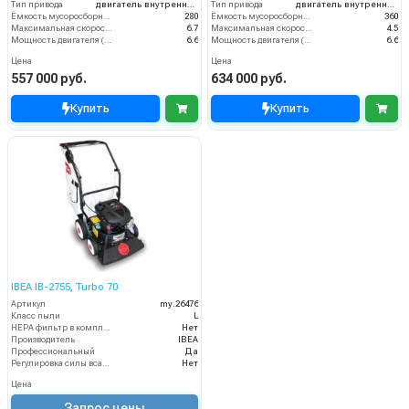
Тип привода
двигатель внутреннего сгорания
Тип привода
двигатель внутреннего сгорания
Ёмкость мусоросборника (л)
280
Ёмкость мусоросборника (л)
360
Максимальная скорость движения (км/ч)
6.7
Максимальная скорость движения (км/ч)
4.5
Мощность двигателя (кВт)
6.6
Мощность двигателя (кВт)
6.6
Цена
Цена
557 000 руб.
634 000 руб.
Купить
Купить
IBEA IB-2755, Turbo 70
Артикул
my.26476
Класс пыли
L
HEPA фильтр в комплекте
Нет
Производитель
IBEA
Профессиональный
Да
Регулировка силы всасывания
Нет
Цена
Запрос цены