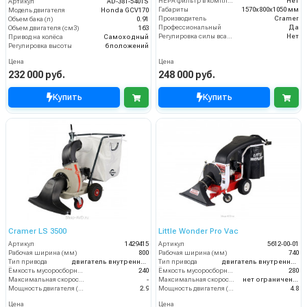
HEPA фильтр в комплекте
Нет
Артикул
AD-381-540TS
Габариты
1570х800х1050 мм
Модель двигателя
Honda GCV170
Производитель
Cramer
Объем бака (л)
0.91
Профессиональный
Да
Объем двигателя (см3)
163
Регулировка силы всасывания
Нет
Привод на колёса
Самоходный
Регулировка высоты
6 положений
Цена
Цена
232 000 руб.
248 000 руб.
Купить
Купить
Cramer LS 3500
Little Wonder Pro Vac
Артикул
1429415
Артикул
5612-00-01
Рабочая ширина (мм)
800
Рабочая ширина (мм)
740
Тип привода
двигатель внутреннего сгорания
Тип привода
двигатель внутреннего сгорания
Ёмкость мусоросборника (л)
240
Ёмкость мусоросборника (л)
280
Максимальная скорость движения (км/ч)
-
Максимальная скорость движения (км/ч)
нет ограничений
Мощность двигателя (кВт)
2.9
Мощность двигателя (кВт)
4.8
Цена
Цена