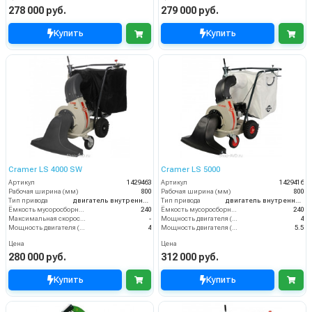
278 000 руб.
279 000 руб.
Купить
Купить
Cramer LS 4000 SW
Cramer LS 5000
Артикул
1429463
Артикул
1429416
Рабочая ширина (мм)
800
Рабочая ширина (мм)
800
Тип привода
двигатель внутреннего сгорания
Тип привода
двигатель внутреннего сгорания
Ёмкость мусоросборника (л)
240
Ёмкость мусоросборника (л)
240
Максимальная скорость движения (км/ч)
-
Мощность двигателя (кВт)
4
Мощность двигателя (кВт)
4
Мощность двигателя (лс)
5.5
Цена
Цена
280 000 руб.
312 000 руб.
Купить
Купить