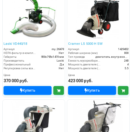
Laski VD440/18
Cramer LS 5000 H SW
Артикул
my.26478
Артикул
1429432
HEPA фильтр в комплекте
Нет
Рабочая ширина (мм)
800
Габариты
950х795х1470 мм
Тип привода
двигатель внутреннего сгорания
Производитель
Laski
Ёмкость мусоросборника (л)
240
Профессиональный
Да
Мощность двигателя (кВт)
4
Регулировка силы всасывания
Нет
Мощность двигателя (лс)
5.5
Цена
Цена
370 000 руб.
423 000 руб.
Купить
Купить