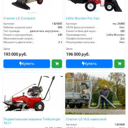
Cramer LS Compact
Little Wonder Pro Vac
Артикул
1429435
Артикул
my.26488
Рабочая ширина (мм)
800
HEPA фильтр в комплекте
Нет
Тип привода
двигатель внутреннего сгорания
Емкость бака для мусора (л)
282
Ёмкость мусоросборника (л)
240
Производитель
Little Wonder
Максимальная скорость движения (км/ч)
-
Профессиональный
Да
Мощность двигателя (кВт)
2.9
Регулировка силы всасывания
Нет
Цена
Цена
193 000 руб.
196 000 руб.
Купить
Купить
Подметальная машина Tielbuerger
Cramer LS VLG навесной
TK17
Артикул
1429468