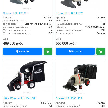
Cramer LS 5000 XP
Cramer LS5000 E SW
Артикул
1429447
Артикул
1429458
Рабочая ширина (мм)
800
Класс пыли
L
Тип привода
двигатель внутреннего сгорания
HEPA фильтр в комплекте
Нет
Ёмкость мусоросборника (л)
240
Габариты
1570х800х1050 мм
Мощность двигателя (кВт)
4
Емкость бака для мусора (л)
240
Мощность двигателя (лс)
5.5
Производитель
Cramer
Цена
Цена
489 000 руб.
553 000 руб.
Купить
Купить
Little Wonder Pro Vac SP
Cramer LS 9000 HBS
Артикул
5612-12-01
Артикул
1429438
Рабочая ширина (мм)
740
Рабочая ширина (мм)
800