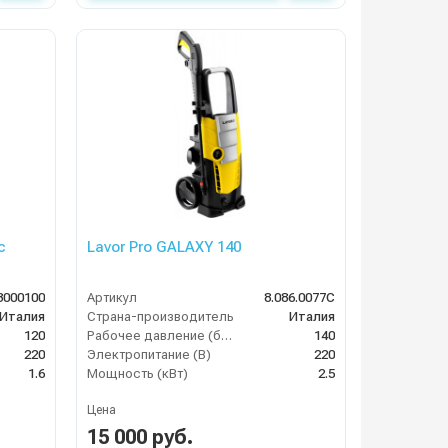
Lavor Pro GALAXY 140
3000100
Артикул
8.086.0077C
Италия
Страна-производитель
Италия
120
Рабочее давление (бар)
140
220
Электропитание (В)
220
1.6
Мощность (кВт)
2.5
Цена
15 000 руб.