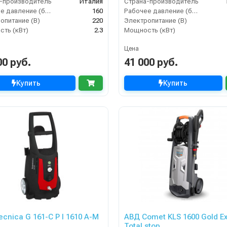
-производитель
Италия
Страна-производитель
Рабочее давление (бар)
160
Рабочее давление (бар)
опитание (В)
220
Электропитание (В)
ть (кВт)
2.3
Мощность (кВт)
Цена
00 руб.
41 000 руб.
Купить
Купить
ecnica G 161-C P I 1610 A-M
АВД Comet KLS 1600 Gold Ex
Total stop