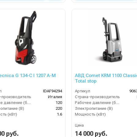
ecnica G 134-C I 1207 A-M
АВД Comet KRM 1100 Classic
Total stop
л
IDAF94294
Артикул
906
-производитель
Италия
Страна-производитель
Рабочее давление (бар)
120
Рабочее давление (бар)
опитание (В)
220
Электропитание (В)
ть (кВт)
1.6
Мощность (кВт)
Цена
00 руб.
14 000 руб.