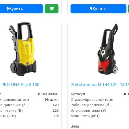
Купить
Купить
 PRO ONE PLUS 130
Portotecnica G 144-CP I 130
л
8.103.0005C
Артикул
ID
-производитель
Италия
Страна-производитель
Рабочее давление (бар)
120
Рабочее давление (бар)
опитание (В)
220
Электропитание (В)
ть (кВт)
1.8
Мощность (кВт)
Цена