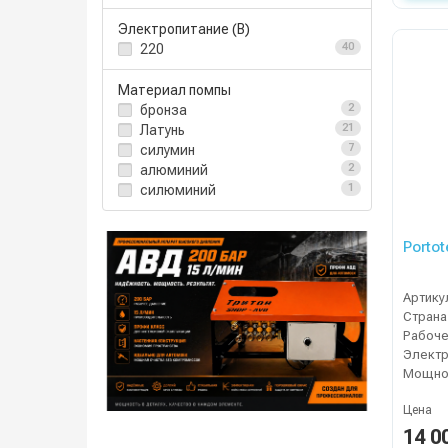
Электропитание (В)
220
40
Материал помпы
бронза
2
Латунь
21
силумин
7
алюминий
2
силюминий
1
Portot
Артику
Страна
Электр
Мощнос
Цена
14 0