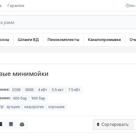
а
Гарантия
пн–
сосы
Шланги ВД
Пенокомплекты
Каналопромывки
Оч
вые минимойки
ние:
220В
380В
4 кВт
5.5 квт
7.5 кВт
ению:
600 бар
900 бар
у:
лучшие
недорогие
хорошие
Сортировать: