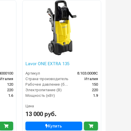
Lavor ONE EXTRA 135
4000100
Артикул
8.103.0008C
Италия
Страна-производитель
Италия
120
Рабочее давление (бар)
150
220
Электропитание (В)
220
1.6
Мощность (кВт)
1.9
Цена
13 000 руб.
Купить