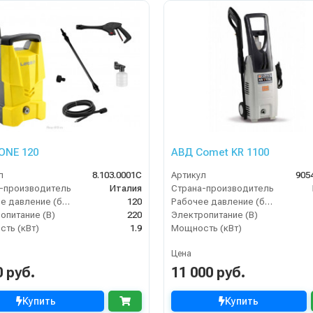
 ONE 120
АВД Comet KR 1100
л
8.103.0001C
Артикул
905
-производитель
Италия
Страна-производитель
Рабочее давление (бар)
120
Рабочее давление (бар)
опитание (В)
220
Электропитание (В)
ть (кВт)
1.9
Мощность (кВт)
Цена
0 руб.
11 000 руб.
Купить
Купить