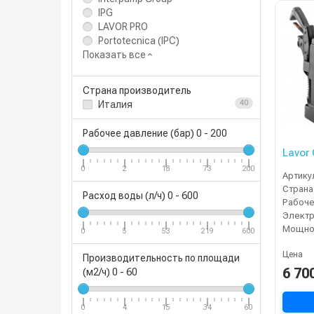
IPG
LAVOR PRO
Portotecnica (IPC)
Показать все
Страна производитель
Италия
40
Рабочее давление (бар)
0
-
200
Lavor
0
2
18
73
200
Артику
Страна
Расход воды (л/ч)
0
-
600
Электр
Мощнос
0
5
53
219
600
Цена
Производительность по площади
6 70
(м2/ч)
0
-
60
0
4
15
34
60