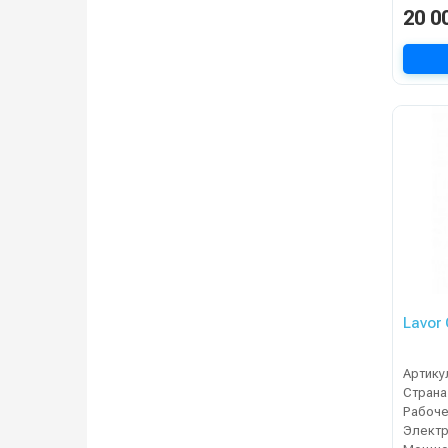
20 0
Lavor
Артику
Страна
Электр