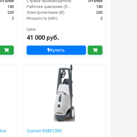
Италия
Страна-производитель
Италия
140
Рабочее давление (бар)
140
220
Электропитание (В)
220
2
Мощность (кВт)
2
Цена
41 000 руб.
Купить
tra
Comet KSM1350