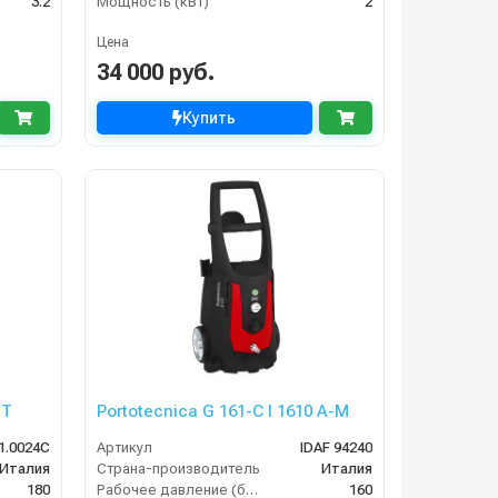
3.2
Мощность (кВт)
2
Цена
34 000 руб.
Купить
IT
Portotecnica G 161-C I 1610 A-M
1.0024C
Артикул
IDAF 94240
Италия
Страна-производитель
Италия
180
Рабочее давление (бар)
160