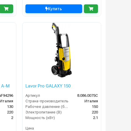
Купить
7 A-M
Lavor Pro GALAXY 150
AF94296
Артикул
8.086.0075C
Италия
Страна-производитель
Италия
130
Рабочее давление (бар)
150
220
Электропитание (В)
220
2
Мощность (кВт)
2.1
Цена