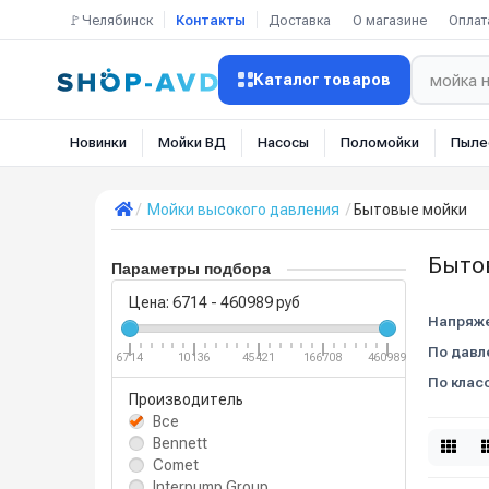
🚩Челябинск
Контакты
Доставка
О магазине
Оплат
Каталог товаров
Новинки
Мойки ВД
Насосы
Поломойки
Пыле
Мойки высокого давления
Бытовые мойки
Быто
Параметры подбора
Цена:
6714
-
460989
руб
Напряже
По давл
6714
10136
45421
166708
460989
По класс
Производитель
Все
Bennett
Comet
Interpump Group