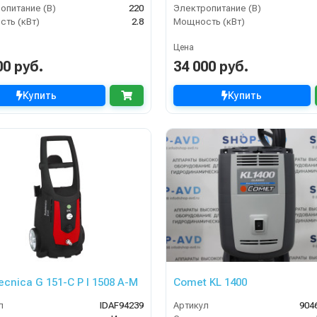
опитание (В)
220
Электропитание (В)
ть (кВт)
2.8
Мощность (кВт)
Цена
00 руб.
34 000 руб.
Купить
Купить
ecnica G 151-C P I 1508 A-M
Comet KL 1400
л
IDAF94239
Артикул
904