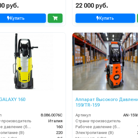
00 руб.
22 000 руб.
Купить
Купить
 GALAXY 160
Аппарат Высокого Давлен
159/TR-159
л
8.086.0076C
Артикул
AN-159
-производитель
Италия
Страна-производитель
Рабочее давление (бар)
160
Рабочее давление (бар)
опитание (В)
220
Электропитание (В)