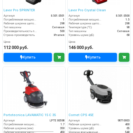
Lavor Pro SPRINTER
Lavor Pro Crystal Clean
Артикул
8.501.0501
Артикул
8.501.0508
Потребляемая мощность (кВт)
1
Потребляемая мощность (кВт)
1.5
Рабочая ширина щеток (мм)
290
Рабочая ширина щеток (мм)
290
Тип машины
Сетевая
Температура (°C)
90
Производительность по площади (м2/ч)
500
Тип машины
Сетевая
Страна-производитель
Италия
Уровень шума (дБ)
68
Цена
Цена
112 000 руб.
146 000 руб.
Купить
Купить
Portotecnica LAVAMATIC 15 C 35
Comet CPS 45E
Артикул
LPTE 00598
Артикул
90710003
Потребляемая мощность (кВт)
1.7
Рабочая ширина щеток (мм)
400
Рабочая ширина (мм)
350
Уровень шума (дБ)
65
Рабочая ширина щеток (мм)
450
Ширина всасывающей балки (мм)
540