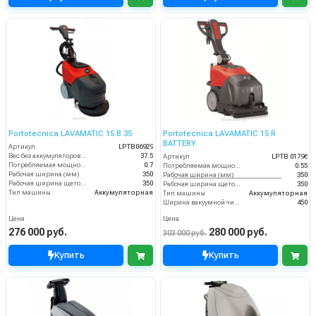
Portotecnica LAVAMATIC 15 B 35
Portotecnica LAVAMATIC 15 R
BATTERY
Артикул
LPTB06929
Вес без аккумуляторов (кг)
37.5
Артикул
LPTB 01796
Потребляемая мощность (кВт)
0.7
Потребляемая мощность (кВт)
0.55
Рабочая ширина (мм)
350
Рабочая ширина (мм)
350
Рабочая ширина щеток (мм)
350
Рабочая ширина щеток (мм)
350
Тип машины
Аккумуляторная
Тип машины
Аккумуляторная
Ширина вакуумной чистки (мм)
450
Цена
Цена
276 000 руб.
280 000 руб.
303 000 руб.
Купить
Купить