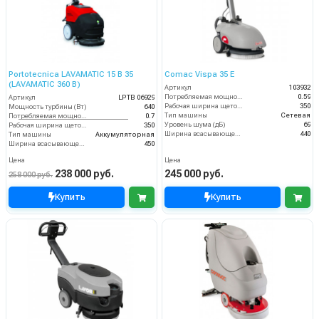
Portotecnica LAVAMATIC 15 B 35
Comac Vispa 35 Е
(LAVAMATIC 360 B)
Артикул
103932
Потребляемая мощность (кВт)
0.59
Артикул
LPTB 06929
Рабочая ширина щеток (мм)
350
Мощность турбины (Вт)
640
Тип машины
Сетевая
Потребляемая мощность (кВт)
0.7
Уровень шума (дБ)
69
Рабочая ширина щеток (мм)
350
Ширина всасывающей балки (мм)
440
Тип машины
Аккумуляторная
Ширина всасывающей балки (мм)
450
Цена
Цена
238 000 руб.
245 000 руб.
258 000 руб.
Купить
Купить