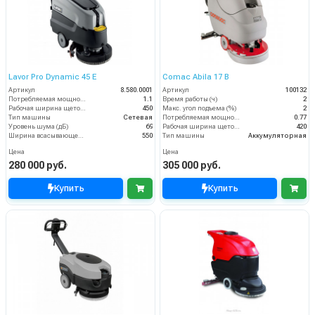
Lavor Pro Dynamic 45 E
Comac Abila 17 B
Артикул
8.580.0001
Артикул
100132
Потребляемая мощность (кВт)
1.1
Время работы (ч)
2
Рабочая ширина щеток (мм)
450
Макс. угол подъема (%)
2
Тип машины
Сетевая
Потребляемая мощность (кВт)
0.77
Уровень шума (дБ)
69
Рабочая ширина щеток (мм)
420
Ширина всасывающей балки (мм)
550
Тип машины
Аккумуляторная
Цена
Цена
280 000 руб.
305 000 руб.
Купить
Купить