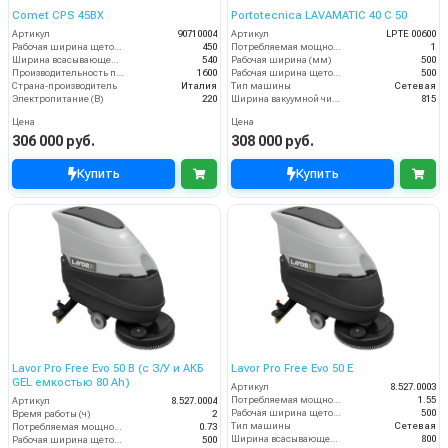
Comet CPS 45BX
Portotecnica LAVAMATIC 40 C 50
Артикул
90710004
Артикул
LPTE 00600
Рабочая ширина щеток (мм)
450
Потребляемая мощность (кВт)
1
Ширина всасывающей балки (мм)
540
Рабочая ширина (мм)
500
Производительность по площади (м2/ч)
1600
Рабочая ширина щеток (мм)
500
Страна-производитель
Италия
Тип машины
Сетевая
Электропитание (В)
220
Ширина вакуумной чистки (мм)
815
Цена
Цена
306 000 руб.
308 000 руб.
Купить
Купить
Lavor Pro Free Evo 50 B (с З/У и АКБ
Lavor Pro Free Evo 50 E
GEL емкостью 80 Ah)
Артикул
8.527.0003
Потребляемая мощность (кВт)
1.55
Артикул
8.527.0004
Рабочая ширина щеток (мм)
500
Время работы (ч)
2
Тип машины
Сетевая
Потребляемая мощность (кВт)
0.73
Ширина всасывающей балки (мм)
800
Рабочая ширина щеток (мм)
500