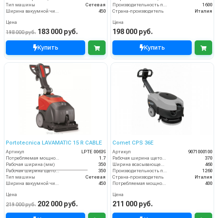
Тип машины
Сетевая
Производительность по площади (м2/ч)
1600
Ширина вакуумной чистки (мм)
450
Страна-производитель
Италия
Цена
Цена
183 000 руб.
198 000 руб.
198 000 руб.
Купить
Купить
Portotecnica LAVAMATIC 15 R CABLE
Comet CPS 36E
Артикул
LPTE 00639
Артикул
9071000100
Потребляемая мощность (кВт)
1.7
Рабочая ширина щеток (мм)
370
Рабочая ширина (мм)
350
Ширина всасывающей балки (мм)
460
Рабочая ширина щеток (мм)
350
Производительность по площади (м2/ч)
1260
Тип машины
Сетевая
Страна-производитель
Италия
Ширина вакуумной чистки (мм)
450
Потребляемая мощность (Вт)
400
Цена
Цена
202 000 руб.
211 000 руб.
219 000 руб.