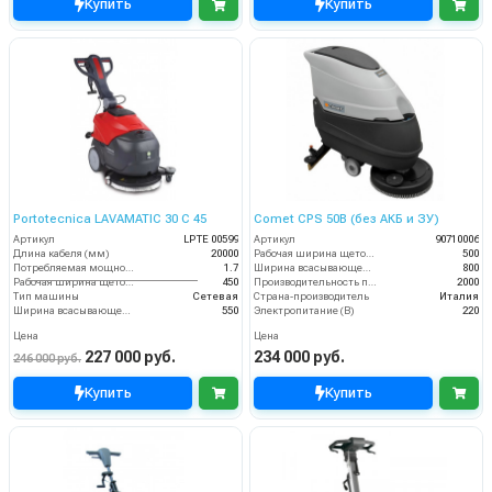
Купить
Купить
Portotecnica LAVAMATIC 30 C 45
Comet CPS 50B (без АКБ и ЗУ)
Артикул
LPTЕ 00599
Артикул
90710006
Длина кабеля (мм)
20000
Рабочая ширина щеток (мм)
500
Потребляемая мощность (кВт)
1.7
Ширина всасывающей балки (мм)
800
Рабочая ширина щеток (мм)
450
Производительность по площади (м2/ч)
2000
Тип машины
Сетевая
Страна-производитель
Италия
Ширина всасывающей балки (мм)
550
Электропитание (В)
220
Цена
Цена
227 000 руб.
234 000 руб.
246 000 руб.
Купить
Купить