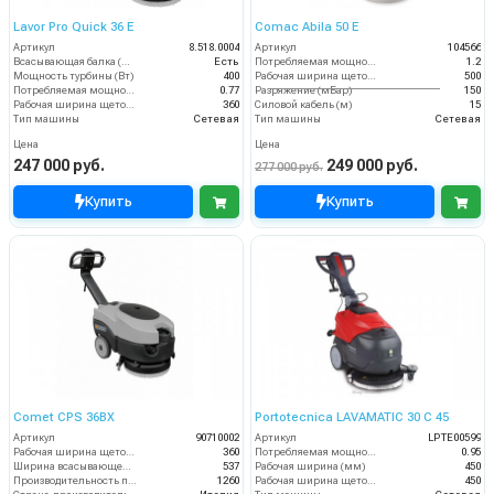
Lavor Pro Quick 36 E
Comac Abila 50 E
Артикул
8.518.0004
Артикул
104566
Всасывающая балка (шт)
Есть
Потребляемая мощность (кВт)
1.2
Мощность турбины (Вт)
400
Рабочая ширина щеток (мм)
500
Потребляемая мощность (кВт)
0.77
Разряжение (мБар)
150
Рабочая ширина щеток (мм)
360
Силовой кабель (м)
15
Тип машины
Сетевая
Тип машины
Сетевая
Цена
Цена
247 000 руб.
249 000 руб.
277 000 руб.
Купить
Купить
Comet CPS 36BX
Portotecnica LAVAMATIC 30 С 45
Артикул
90710002
Артикул
LPTE00599
Рабочая ширина щеток (мм)
360
Потребляемая мощность (кВт)
0.95
Ширина всасывающей балки (мм)
537
Рабочая ширина (мм)
450
Производительность по площади (м2/ч)
1260
Рабочая ширина щеток (мм)
450