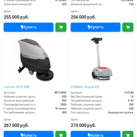
Страна-производитель
Италия
Тип машины
Сетевая
Электропитание (В)
220
Ширина вакуумной чистки (мм)
730
Цена
Цена
255 000 руб.
256 000 руб.
Купить
Купить
Comet CPS 50E
COMAC Vispa XS
Артикул
90710005
Артикул
107240
Рабочая ширина щеток (мм)
500
Вес без аккумуляторов (кг)
18
Ширина всасывающей балки (мм)
800
Потребляемая мощность (кВт)
0.24
Производительность по площади (м2/ч)
2000
Рабочая ширина (мм)
280
Страна-производитель
Италия
Рабочая ширина щеток (мм)
280
Потребляемая мощность (Вт)
800
Тип машины
Аккумуляторная
Цена
Цена
267 000 руб.
274 000 руб.
Купить
Купить