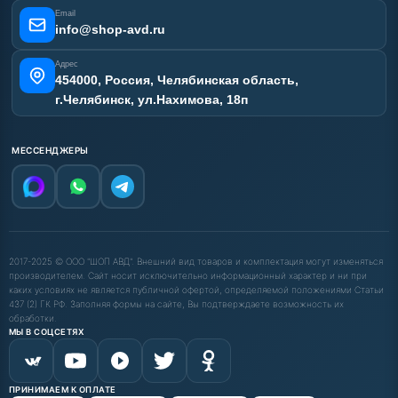
Email
info@shop-avd.ru
Адрес
454000, Россия, Челябинская область,
г.Челябинск, ул.Нахимова, 18п
МЕССЕНДЖЕРЫ
2017-2025 © ООО "ШОП АВД". Внешний вид товаров и комплектация могут изменяться
производителем. Сайт носит исключительно информационный характер и ни при
каких условиях не является публичной офертой, определяемой положениями Статьи
437 (2) ГК РФ. Заполняя формы на сайте, Вы подтверждаете возможность их
обработки.
МЫ В СОЦСЕТЯХ
ПРИНИМАЕМ К ОПЛАТЕ