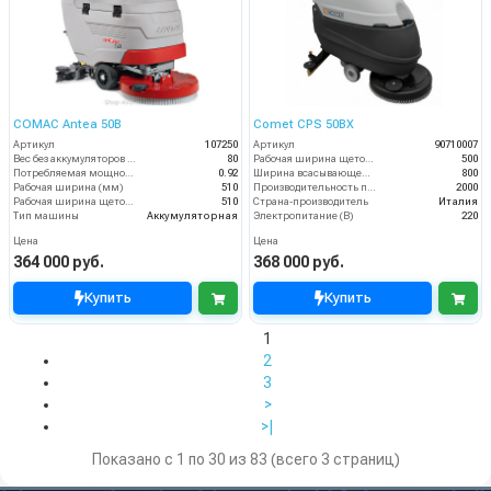
COMAC Antea 50B
Comet CPS 50BX
Артикул
107250
Артикул
90710007
Вес без аккумуляторов (кг)
80
Рабочая ширина щеток (мм)
500
Потребляемая мощность (кВт)
0.92
Ширина всасывающей балки (мм)
800
Рабочая ширина (мм)
510
Производительность по площади (м2/ч)
2000
Рабочая ширина щеток (мм)
510
Страна-производитель
Италия
Тип машины
Аккумуляторная
Электропитание (В)
220
Цена
Цена
364 000 руб.
368 000 руб.
Купить
Купить
1
2
3
>
>|
Показано с 1 по 30 из 83 (всего 3 страниц)