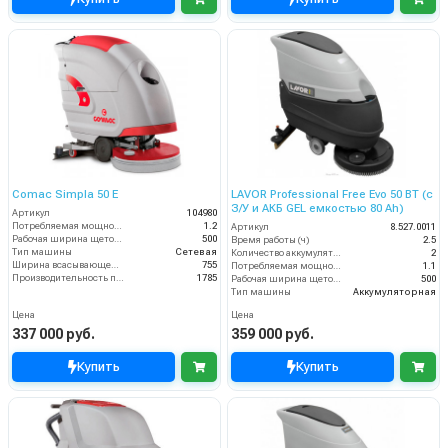
Comac Simpla 50 E
LAVOR Professional Free Evo 50 BT (с
З/У и АКБ GEL емкостью 80 Ah)
Артикул
104980
Потребляемая мощность (кВт)
1.2
Артикул
8.527.0011
Рабочая ширина щеток (мм)
500
Время работы (ч)
2.5
Тип машины
Сетевая
Количество аккумуляторов (шт)
2
Ширина всасывающей балки (мм)
755
Потребляемая мощность (кВт)
1.1
Производительность по площади (м2/ч)
1785
Рабочая ширина щеток (мм)
500
Тип машины
Аккумуляторная
Цена
Цена
337 000 руб.
359 000 руб.
Купить
Купить