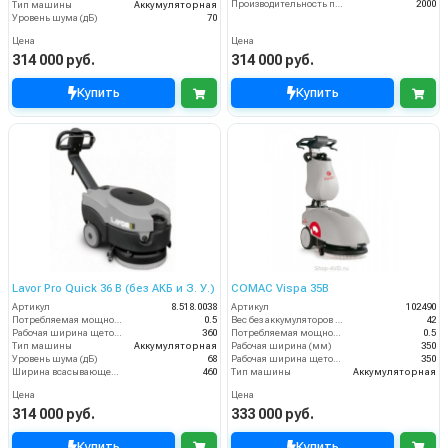
Производительность по площади (м2/ч)
2000
Тип машины
Аккумуляторная
Уровень шума (дБ)
70
Цена
Цена
314 000 руб.
314 000 руб.
Купить
Купить
Lavor Pro Quick 36 B (без АКБ и З. У.)
COMAC Vispa 35B
Артикул
8.518.0038
Артикул
102490
Потребляемая мощность (кВт)
0.5
Вес без аккумуляторов (кг)
42
Рабочая ширина щеток (мм)
360
Потребляемая мощность (кВт)
0.5
Тип машины
Аккумуляторная
Рабочая ширина (мм)
350
Уровень шума (дБ)
68
Рабочая ширина щеток (мм)
350
Ширина всасывающей балки (мм)
460
Тип машины
Аккумуляторная
Цена
Цена
314 000 руб.
333 000 руб.
Купить
Купить