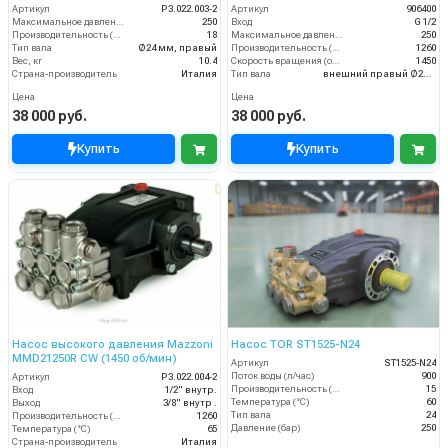
Артикул
P3.022.003-2
Артикул
906400
Максимальное давление (бар)
250
Вход
G 1/2
Производительность (л/мин)
18
Максимальное давление (бар)
250
Тип вала
Ø24 мм, правый
Производительность (л/ч)
1260
Вес, кг
10.4
Скорость вращения (об/мин)
1450
Страна-производитель
Италия
Тип вала
внешний правый Ø24 мм
Цена
Цена
38 000 руб.
38 000 руб.
Купить
Купить
Насос высокого давления Mazzoni
Насос TOR ST1525-N24
MMD21250R CW (1450 об/мин)
Артикул
ST1525-N24
Поток воды (л/час)
900
Артикул
P3.022.004-2
Производительность (л/мин)
15
Вход
1/2" внутр.
Температура (°C)
60
Выход
3/8" внутр .
Тип вала
24
Производительность (л/ч)
1260
Давление (бар)
250
Температура (°C)
65
Страна-производитель
Италия