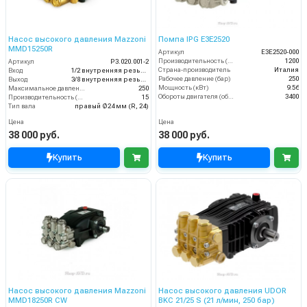
Насос высокого давления Mazzoni
Помпа IPG E3E2520
MMD15250R
Артикул
E3E2520-000
Производительность (л/ч)
1200
Артикул
P3.020.001-2
Страна-производитель
Италия
Вход
1/2 внутренняя резьба
Рабочее давление (бар)
250
Выход
3/8 внутренняя резьба
Мощность (кВт)
9.56
Максимальное давление (бар)
250
Обороты двигателя (об/мин)
3400
Производительность (л/мин)
15
Тип вала
правый Ø24 мм (R, 24)
Цена
Цена
38 000 руб.
38 000 руб.
Купить
Купить
Насос высокого давления Mazzoni
Насос высокого давления UDOR
MMD18250R CW
BKC 21/25 S (21 л/мин, 250 бар)