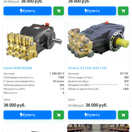
36 000 руб.
36 000 руб.
39 000 руб.
Купить
Купить
Hawk NPM1825RN
Помпа ST1525-N24 TOR
Артикул
1.099-367.0
Артикул
ST-731
Производительность (л/ч)
1080
Поток воды (л/час)
900
Страна-производитель
Италия
Давление (бар)
250
Рабочее давление (бар)
250
Мощность (кВт)
7.5
Мощность (кВт)
7.5
Обороты двигателя (об/мин)
1450
Масса (кг)
8
Цена
Цена
36 000 руб.
36 000 руб.
39 000 руб.
Купить
Купить