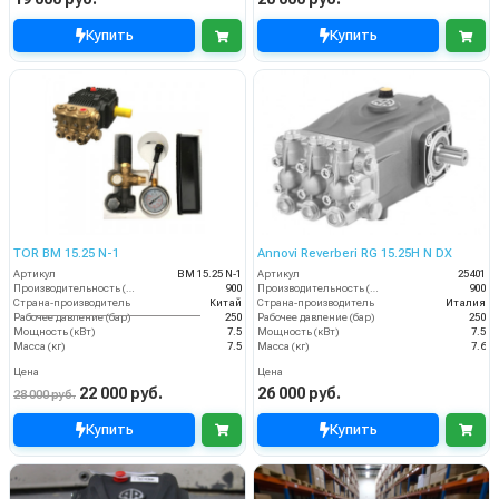
Купить
Купить
TOR BM 15.25 N-1
Annovi Reverberi RG 15.25H N DX
Артикул
BM 15.25 N-1
Артикул
25401
Производительность (л/ч)
900
Производительность (л/ч)
900
Страна-производитель
Китай
Страна-производитель
Италия
Рабочее давление (бар)
250
Рабочее давление (бар)
250
Мощность (кВт)
7.5
Мощность (кВт)
7.5
Масса (кг)
7.5
Масса (кг)
7.6
Цена
Цена
22 000 руб.
26 000 руб.
28 000 руб.
Купить
Купить