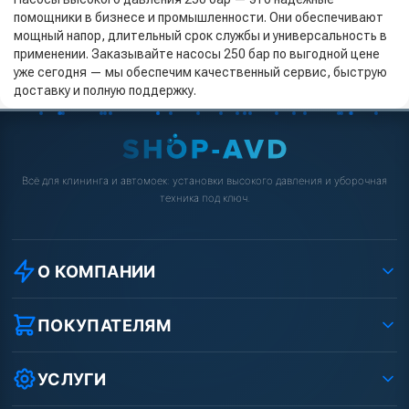
помощники в бизнесе и промышленности. Они обеспечивают
мощный напор, длительный срок службы и универсальность в
применении. Заказывайте насосы 250 бар по выгодной цене
уже сегодня — мы обеспечим качественный сервис, быструю
доставку и полную поддержку.
Всё для клининга и автомоек: установки высокого давления и уборочная
техника под ключ.
О КОМПАНИИ
О компании
Реквизиты ООО «Шоп АВД»
ПОКУПАТЕЛЯМ
Защита данных клиента
Как заказать?
Условия соглашения
Оплата
УСЛУГИ
Вакансии
Доставка
Ремонт АВД