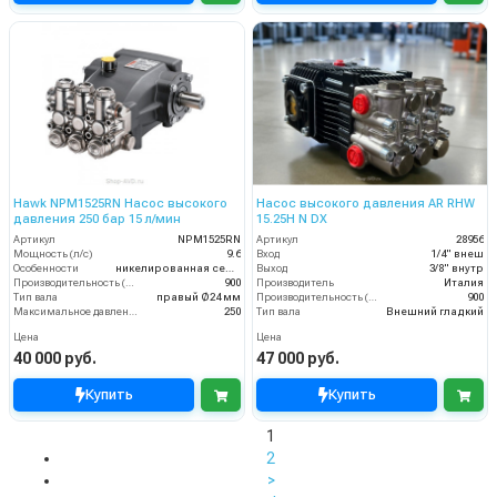
Hawk NPM1525RN Насос высокого
Насос высокого давления AR RHW
давления 250 бар 15 л/мин
15.25H N DX
Артикул
NPM1525RN
Артикул
28956
Мощность (л/с)
9.6
Вход
1/4" внеш
Особенности
никелированная серия
Выход
3/8" внутр
Производительность (л/ч)
900
Производитель
Италия
Тип вала
правый Ø24 мм
Производительность (л/ч)
900
Максимальное давление воды (бар)
250
Тип вала
Внешний гладкий
Цена
Цена
40 000 руб.
47 000 руб.
Купить
Купить
1
2
>