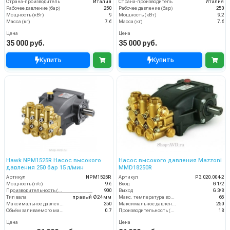
Страна-производитель
Италия
Страна-производитель
Италия
Рабочее давление (бар)
250
Рабочее давление (бар)
250
Мощность (кВт)
9
Мощность (кВт)
9.2
Масса (кг)
7.6
Масса (кг)
7.6
Цена
Цена
35 000 руб.
35 000 руб.
Купить
Купить
Hawk NPM1525R Насос высокого
Насос высокого давления Mazzoni
давления 250 бар 15 л/мин
MMD18250R
Артикул
NPM1525R
Артикул
P3.020.004-2
Мощность (л/с)
9.6
Вход
G 1/2
Производительность (л/ч)
900
Выход
G 3/8
Тип вала
правый Ø24 мм
Макс. температура воды (°C)
65
Максимальное давление воды (бар)
250
Максимальное давление (бар)
250
Объём заливаемого масла (л)
0.7
Производительность (л/мин)
18
Цена
Цена