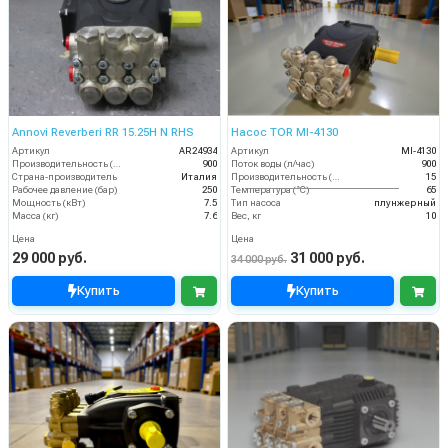
Annovi Reverberi RR 15.25H N RHS
Насос TOR MI-4130
Артикул
AR24934
Артикул
MI-4130
Производительность (л/ч)
900
Поток воды (л/час)
900
Страна-производитель
Италия
Производительность (л/мин)
15
Рабочее давление (бар)
250
Температура (°C)
65
Мощность (кВт)
7.5
Тип насоса
плунжерный
Масса (кг)
7.6
Вес, кг
10
Цена
Цена
29 000 руб.
31 000 руб.
34 000 руб.
Купить
Купить