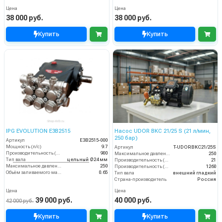
Цена
Цена
38 000 руб.
38 000 руб.
Купить
Купить
IPG EVOLUTION E3B2515
Насос UDOR BKC 21/25 S (21 л/мин,
250 бар)
Артикул
E3B2515-000
Мощность (л/с)
9.7
Артикул
T-UDORBKC21/25S
Производительность (л/ч)
900
Максимальное давление (бар)
250
Тип вала
цельный Ø24 мм
Производительность (л/мин)
21
Максимальное давление воды (бар)
250
Производительность (л/ч)
1260
Объём заливаемого масла (л)
0.65
Тип вала
внешний гладкий
Страна-производитель
Россия
Цена
Цена
39 000 руб.
40 000 руб.
42 000 руб.
Купить
Купить