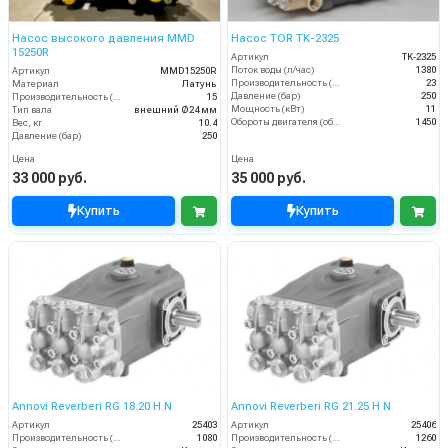
Насос высокого давления MMD
Насос TOR TK-2325
15250R
Артикул
TK-2325
Поток воды (л/час)
1380
Артикул
MMD15250R
Производительность (л/мин)
23
Материал
Латунь
Давление (бар)
250
Производительность (л/мин)
15
Мощность (кВт)
11
Тип вала
внешний Ø24 мм
Обороты двигателя (об/мин)
1450
Вес, кг
10.4
Давление (бар)
250
Цена
Цена
33 000 руб.
35 000 руб.
Купить
Купить
Annovi Reverberi RG 18.20 H N
Annovi Reverberi RG 21.25 H N
Артикул
25403
Артикул
25406
Производительность (л/ч)
1080
Производительность (л/ч)
1260