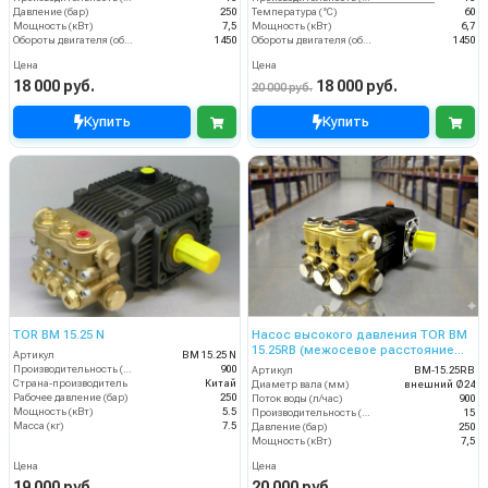
Давление (бар)
250
Температура (°C)
60
Мощность (кВт)
7,5
Мощность (кВт)
6,7
Обороты двигателя (об/мин)
1450
Обороты двигателя (об/мин)
1450
Цена
Цена
18 000 руб.
18 000 руб.
20 000 руб.
Купить
Купить
TOR BM 15.25 N
Насос высокого давления TOR BM
15.25RB (межосевое расстояние
Артикул
BM 15.25 N
87мм)
Производительность (л/ч)
900
Артикул
BM-15.25RB
Страна-производитель
Китай
Диаметр вала (мм)
внешний Ø24
Рабочее давление (бар)
250
Поток воды (л/час)
900
Мощность (кВт)
5.5
Производительность (л/мин)
15
Масса (кг)
7.5
Давление (бар)
250
Мощность (кВт)
7,5
Цена
Цена
19 000 руб.
20 000 руб.