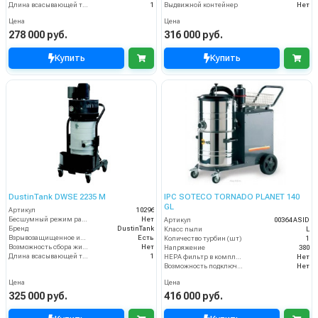
Длина всасывающей трубки
1
Выдвижной контейнер
Нет
Цена
Цена
278 000 руб.
316 000 руб.
Купить
Купить
DustinTank DWSE 2235 M
IPC SOTECO TORNADO PLANET 140
GL
Артикул
10296
Бесшумный режим работы
Нет
Артикул
00364 ASID
Бренд
DustinTank
Класс пыли
L
Взрывозащищенное исполнение
Есть
Количество турбин (шт)
1
Возможность сбора жидкой грязи
Нет
Напряжение
380
Длина всасывающей трубки
1
HEPA фильтр в комплекте
Нет
Возможность подключения электрощетки
Нет
Цена
Цена
325 000 руб.
416 000 руб.