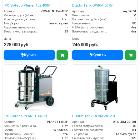
IPC Soteco Planet 152 400V
DustinTank DWRM 3075T
Артикул
IPCS-PLNT152-400V
Артикул
my.26091
Расход воздуха (л/сек)
61
Класс пыли
М
Розетка для подключения инструмента
Нет
Количество турбин (шт)
3
Тип уборки
только сухая
Напряжение
380
Аэродинамическая нагрузка фильтра (м3/м2/час)
-
HEPA фильтр в комплекте
Нет
Вместимость мусоросборника (л)
35
Возможность подключения электрощетки
Нет
Цена
Цена
228 000 руб.
246 000 руб.
Купить
Купить
IPC Soteco PLANET 140 2F
Dustin Tank DLRM 30120T
Артикул
PLANET-140-2F
Артикул
DT-DLRM-30120T
Бесшумный режим работы
Нет
Расход воздуха (л/сек)
89
Бренд
IPC Soteco
Розетка для подключения инструмента
Нет
Взрывозащищенное исполнение
Есть
Тип уборки
только сухая
Возможность сбора жидкой грязи
Нет
Вместимость мусоросборника (л)
120