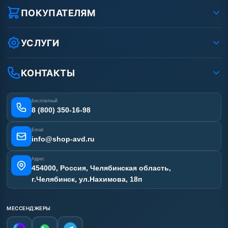
Реквизиты ООО «Шоп АВД»
ПОКУПАТЕЛЯМ
Защита данных клиента
Как заказать?
Условия соглашения
Оплата
УСЛУГИ
Вакансии
Доставка
Ремонт АВД
Рассрочка
Гарантия
Сертификаты
КОНТАКТЫ
Статьи
Лизинг
Наши работы
Получить скидку
Отзывы наших клиентов
Бесплатный
Карта сайта
8 (800) 350-16-98
Email
info@shop-avd.ru
Адрес
454000, Россия, Челябинская область,
г.Челябинск, ул.Нахимова, 18п
МЕССЕНДЖЕРЫ