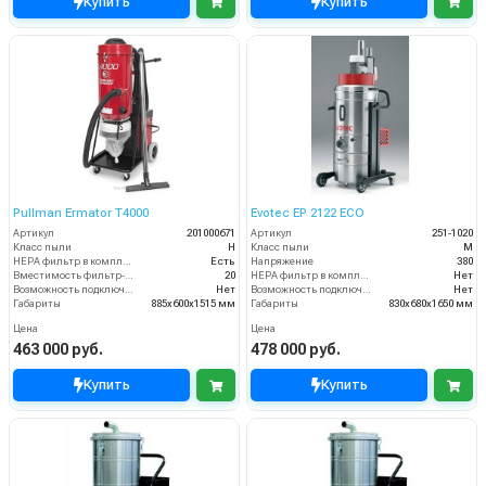
Купить
Купить
Pullman Ermator T4000
Evotec EP 2122 ECO
Артикул
201000671
Артикул
251-1020
Класс пыли
H
Класс пыли
М
HEPA фильтр в комплекте
Есть
Напряжение
380
Вместимость фильтр-мешка (л)
20
HEPA фильтр в комплекте
Нет
Возможность подключения электрощетки
Нет
Возможность подключения электрощетки
Нет
Габариты
885х600х1515 мм
Габариты
830х680х1650 мм
Цена
Цена
463 000 руб.
478 000 руб.
Купить
Купить