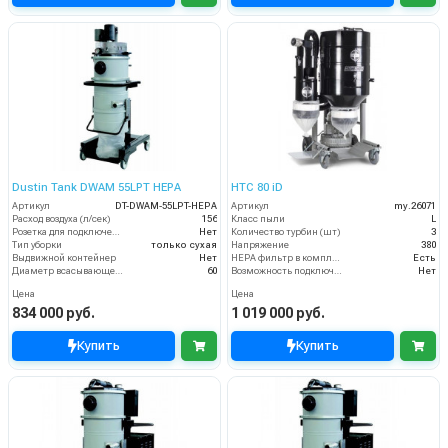
Dustin Tank DWAM 55LPT HEPA
HTC 80 iD
Артикул
DT-DWAM-55LPT-HEPA
Артикул
my.26071
Расход воздуха (л/сек)
156
Класс пыли
L
Розетка для подключения инструмента
Нет
Количество турбин (шт)
3
Тип уборки
только сухая
Напряжение
380
Выдвижной контейнер
Нет
HEPA фильтр в комплекте
Есть
Диаметр всасывающего отверстия (мм)
60
Возможность подключения электрощетки
Нет
Цена
Цена
834 000 руб.
1 019 000 руб.
Купить
Купить