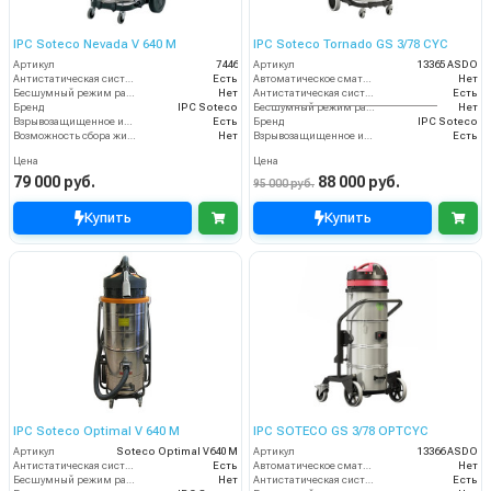
IPC Soteco Nevada V 640 M
IPC Soteco Tornado GS 3/78 CYC
Артикул
7446
Артикул
13365 ASDO
Антистатическая система
Есть
Автоматическое сматывание кабеля
Нет
Бесшумный режим работы
Нет
Антистатическая система
Есть
Бренд
IPC Soteco
Бесшумный режим работы
Нет
Взрывозащищенное исполнение
Есть
Бренд
IPC Soteco
Возможность сбора жидкой грязи
Нет
Взрывозащищенное исполнение
Есть
Цена
Цена
79 000 руб.
88 000 руб.
95 000 руб.
Купить
Купить
IPC Soteco Optimal V 640 M
IPC SOTECO GS 3/78 OPTCYC
Артикул
Soteco Optimal V640 M
Артикул
13366 ASDO
Антистатическая система
Есть
Автоматическое сматывание кабеля
Нет
Бесшумный режим работы
Нет
Антистатическая система
Есть