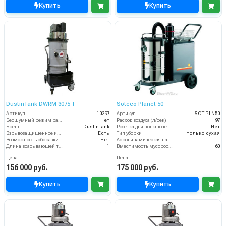
Купить
Купить
DustinTank DWRM 3075 T
Soteco Planet 50
Артикул
10297
Артикул
SOT-PLN50
Бесшумный режим работы
Нет
Расход воздуха (л/сек)
97
Бренд
DustinTank
Розетка для подключения инструмента
Нет
Взрывозащищенное исполнение
Есть
Тип уборки
только сухая
Возможность сбора жидкой грязи
Нет
Аэродинамическая нагрузка фильтра (м3/м2/час)
-
Длина всасывающей трубки
1
Вместимость мусоросборника (л)
60
Цена
Цена
156 000 руб.
175 000 руб.
Купить
Купить