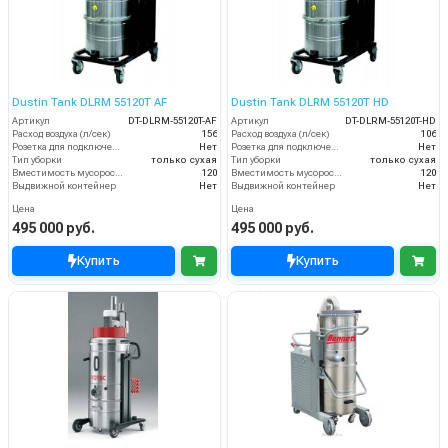
Dustin Tank DLRM 55120T AF
Dustin Tank DLRM 55120T HD
Артикул
DT-DLRM-55120T-AF
Артикул
DT-DLRM-55120T-HD
Расход воздуха (л/сек)
156
Расход воздуха (л/сек)
106
Розетка для подключения инструмента
Нет
Розетка для подключения инструмента
Нет
Тип уборки
только сухая
Тип уборки
только сухая
Вместимость мусоросборника (л)
120
Вместимость мусоросборника (л)
120
Выдвижной контейнер
Нет
Выдвижной контейнер
Нет
Цена
Цена
495 000 руб.
495 000 руб.
Купить
Купить