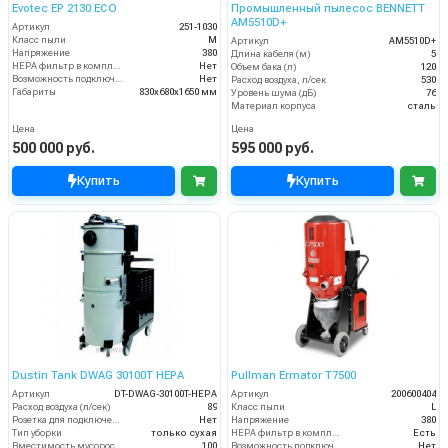
Evotec EP 2130 ECO
Промышленный пылесос BENNETT
AM5510D+
Артикул
251-1030
Класс пыли
М
Артикул
AM5510D+
Напряжение
380
Длина кабеля (м)
5
HEPA фильтр в комплекте
Нет
Объем бака (л)
120
Возможность подключения электрощетки
Нет
Расход воздуха, л/сек
530
Габариты
830х680х1650 мм
Уровень шума (дБ)
76
Материал корпуса
сталь
Цена
Цена
500 000 руб.
595 000 руб.
Купить
Купить
Dustin Tank DWAG 30100T HEPA
Pullman Ermator T7500
Артикул
DT-DWAG-30100T-HEPA
Артикул
200600404
Расход воздуха (л/сек)
89
Класс пыли
L
Розетка для подключения инструмента
Нет
Напряжение
380
Тип уборки
только сухая
HEPA фильтр в комплекте
Есть
Вместимость мусоросборника (л)
100
Возможность подключения электрощетки
Нет