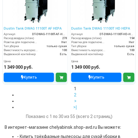
Dustin Tank DWAG 11100T AF HEPA
Dustin Tank DWAG 11100T HD HEPA
Артикул
DT-DWAG-11100T-AF-HEPA
Артикул
DT-DWAG-11100T-HD-HEPA
Расход воздуха (л/сек)
278
Расход воздуха (л/сек)
194
Розетка для подключения инструмента
Нет
Розетка для подключения инструмента
Нет
Тип уборки
только сухая
Тип уборки
только сухая
Вместимость мусоросборника (л)
100
Вместимость мусоросборника (л)
100
Выдвижной контейнер
Есть
Выдвижной контейнер
Есть
Цена
Цена
1 349 000 руб.
1 349 000 руб.
Купить
Купить
1
2
>
>|
Показано с 1 по 30 из 55 (всего 2 страниц)
В интернет-магазине chelyabinsk.shop-avd.ru Вы можете:
- Купить трёхфазные пылесосы для сухой уборки в