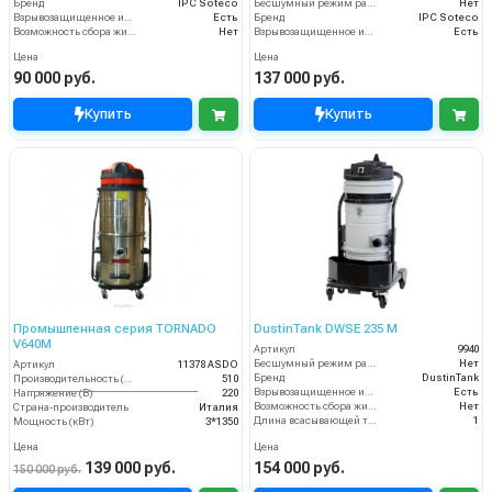
Бренд
IPC Soteco
Бесшумный режим работы
Нет
Взрывозащищенное исполнение
Есть
Бренд
IPC Soteco
Возможность сбора жидкой грязи
Нет
Взрывозащищенное исполнение
Есть
Цена
Цена
90 000 руб.
137 000 руб.
Купить
Купить
Промышленная серия TORNADO
DustinTank DWSE 235 M
V640M
Артикул
9940
Бесшумный режим работы
Нет
Артикул
11378 ASDO
Бренд
DustinTank
Производительность (м3/час)
510
Взрывозащищенное исполнение
Есть
Напряжение (В)
220
Возможность сбора жидкой грязи
Нет
Страна-производитель
Италия
Длина всасывающей трубки
1
Мощность (кВт)
3*1350
Цена
Цена
139 000 руб.
154 000 руб.
150 000 руб.