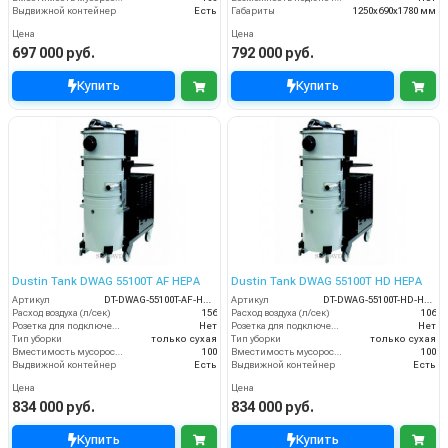
Выдвижной контейнер
Есть
Габариты
1250х690х1780 мм
Цена
Цена
697 000 руб.
792 000 руб.
Купить
Купить
Dustin Tank DWAG 55100T AF HEPA
Dustin Tank DWAG 55100T HD HEPA
Артикул
DT-DWAG-55100T-AF-HEPA
Артикул
DT-DWAG-55100T-HD-HEPA
Расход воздуха (л/сек)
156
Расход воздуха (л/сек)
106
Розетка для подключения инструмента
Нет
Розетка для подключения инструмента
Нет
Тип уборки
только сухая
Тип уборки
только сухая
Вместимость мусоросборника (л)
100
Вместимость мусоросборника (л)
100
Выдвижной контейнер
Есть
Выдвижной контейнер
Есть
Цена
Цена
834 000 руб.
834 000 руб.
Купить
Купить