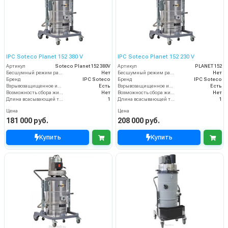
IPC Soteco Planet 152 380 V
IPC Soteco Planet 152 230 V
Артикул
Soteco Planet 152 380V
Артикул
PLANET 152
Бесшумный режим работы
Нет
Бесшумный режим работы
Нет
Бренд
IPC Soteco
Бренд
IPC Soteco
Взрывозащищенное исполнение
Есть
Взрывозащищенное исполнение
Есть
Возможность сбора жидкой грязи
Нет
Возможность сбора жидкой грязи
Нет
Длина всасывающей трубки
1
Длина всасывающей трубки
1
Цена
Цена
181 000 руб.
208 000 руб.
Купить
Купить