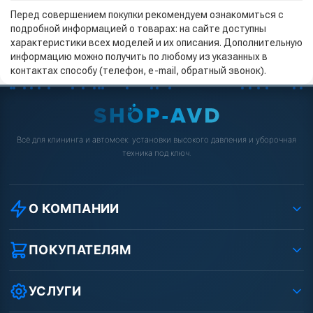
Перед совершением покупки рекомендуем ознакомиться с
подробной информацией о товарах: на сайте доступны
характеристики всех моделей и их описания. Дополнительную
информацию можно получить по любому из указанных в
контактах способу (телефон, e-mail, обратный звонок).
Всё для клининга и автомоек: установки высокого давления и уборочная
техника под ключ.
О КОМПАНИИ
О компании
Реквизиты ООО «Шоп АВД»
ПОКУПАТЕЛЯМ
Защита данных клиента
Как заказать?
Условия соглашения
Оплата
УСЛУГИ
Вакансии
Доставка
Ремонт АВД