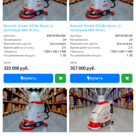
Bennett Smart S510b Basic (с
Bennett Smart S510bt Basic (с
литиевым АКБ 80 Ач)
литиевым АКБ 60 Ач)
Артикул
BNT61050-80li
Артикул
BNT61050-60
Напряжение
24
Напряжение
24
Вид моечных щеток
Дисковые
Вид моечных щеток
Дисковые
Время работы от аккумуляторов (ч)
2.5
Время работы от аккумуляторов (ч)
2.5
Габариты
1320 × 540 × 1060
Габариты
1320 × 540 × 1060
Потребляемая мощность (кВт)
1.05
Потребляемая мощность (кВт)
1.05
Цена
Цена
322 000 руб.
357 000 руб.
Купить
Купить