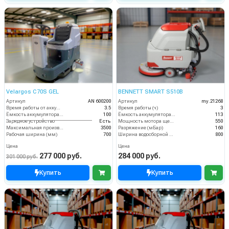
Velargos C70S GEL
BENNETT SMART S510B
Артикул
AN 600200
Артикул
my.21268
Время работы от аккумуляторов (ч)
3.5
Время работы (ч)
3
Ёмкость аккумулятора (Ач)
100
Ёмкость аккумулятора (Ач)
113
Зарядное устройство
Есть
Мощность мотора щеток
550
Максимальная производительность (кв.м/час)
3500
Разряжение (мБар)
160
Рабочая ширина (мм)
700
Ширина водосборной рейки
800
Цена
Цена
277 000 руб.
284 000 руб.
301 000 руб.
Купить
Купить