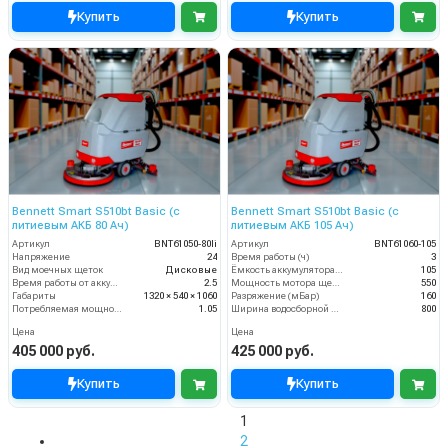
Купить
Купить
Bennett Smart S510bt Basic (с
Bennett Smart S510bt Basic (с
литиевым АКБ 80 Ач)
литиевым АКБ 105 Ач)
Артикул
BNT61050-80li
Артикул
BNT61060-105
Напряжение
24
Время работы (ч)
3
Вид моечных щеток
Дисковые
Ёмкость аккумулятора (Ач)
105
Время работы от аккумуляторов (ч)
2.5
Мощность мотора щеток
550
Габариты
1320 × 540 × 1060
Разряжение (мБар)
160
Потребляемая мощность (кВт)
1.05
Ширина водосборной рейки
800
Цена
Цена
405 000 руб.
425 000 руб.
Купить
Купить
1
2