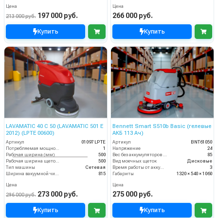
Цена
Цена
197 000 руб.
266 000 руб.
213 000 руб.
Купить
Купить
LAVAMATIC 40 C 50 (LAVAMATIC 501 E
Bennett Smart S510b Basic (гелевые
2012) (LPTE 00600)
АКБ 113 Ач)
Артикул
01097 LPTE
Артикул
BNT61050
Потребляемая мощность (кВт)
1
Напряжение
24
Рабочая ширина (мм)
500
Вес без аккумуляторов (кг)
85
Рабочая ширина щеток (мм)
500
Вид моечных щеток
Дисковые
Тип машины
Сетевая
Время работы от аккумуляторов (ч)
3
Ширина вакуумной чистки (мм)
815
Габариты
1320 × 540 × 1060
Цена
Цена
273 000 руб.
275 000 руб.
296 000 руб.
Купить
Купить