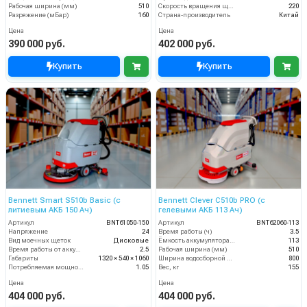
Рабочая ширина (мм)
510
Скорость вращения щётки (об/мин)
220
Разряжение (мБар)
160
Страна-производитель
Китай
Цена
Цена
390 000 руб.
402 000 руб.
Купить
Купить
Bennett Smart S510b Basic (с
Bennett Clever C510b PRO (с
литиевым АКБ 150 Ач)
гелевыми АКБ 113 Ач)
Артикул
BNT61050-150
Артикул
BNT62060-113
Напряжение
24
Время работы (ч)
3.5
Вид моечных щеток
Дисковые
Ёмкость аккумулятора (Ач)
113
Время работы от аккумуляторов (ч)
2.5
Рабочая ширина (мм)
510
Габариты
1320 × 540 × 1060
Ширина водосборной рейки
800
Потребляемая мощность (кВт)
1.05
Вес, кг
155
Цена
Цена
404 000 руб.
404 000 руб.