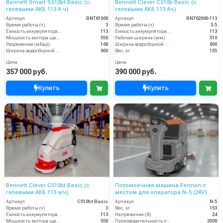
Bennett Smart S510bt Basic (с
Bennett Clever C510b Basic (с
гелевыми АКБ 113 А ч)
гелевыми АКБ 113 Ач)
Артикул
BNT61060
Артикул
BNT62060-113
Время работы (ч)
3
Время работы (ч)
3.5
Ёмкость аккумулятора (Ач)
113
Ёмкость аккумулятора (Ач)
113
Мощность мотора щеток
550
Рабочая ширина (мм)
510
Разряжение (мБар)
160
Ширина водосборной рейки
800
Ширина водосборной рейки
800
Вес, кг
155
Цена
Цена
357 000 руб.
390 000 руб.
Купить
Купить
Bennett Clever C510bt Basic (с
Поломоечная машина Pennon с
гелевыми АКБ 113 а/ч)
местом для оператора N-5 (24V)
Артикул
C510bt Basic
Артикул
N-5
Время работы (ч)
3
Вес, кг
153
Ёмкость аккумулятора (Ач)
113
Напряжение (В)
24
Мощность мотора щеток
550
Производительность по площади (м2/ч)
3500