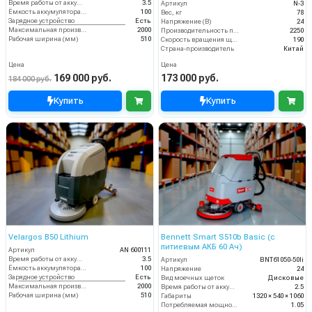
Время работы от аккумуляторов (ч)
3.5
Артикул
N-3
Ёмкость аккумулятора (Ач)
100
Вес, кг
78
Зарядное устройство
Есть
Напряжение (В)
24
Максимальная производительность (кв.м/час)
2000
Производительность по площади (м2/ч)
2250
Рабочая ширина (мм)
510
Скорость вращения щётки (об/мин)
190
Страна-производитель
Китай
Цена
Цена
169 000 руб.
173 000 руб.
184 000 руб.
Купить
Купить
Velargos B50 Lithium
Bennett Smart S510b Basic (с
литиевым АКБ 60 Ач)
Артикул
AN 600111
Время работы от аккумуляторов (ч)
3.5
Артикул
BNT61050-50li
Ёмкость аккумулятора (Ач)
100
Напряжение
24
Зарядное устройство
Есть
Вид моечных щеток
Дисковые
Максимальная производительность (кв.м/час)
2000
Время работы от аккумуляторов (ч)
2.5
Рабочая ширина (мм)
510
Габариты
1320 × 540 × 1060
Потребляемая мощность (кВт)
1.05