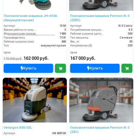
Поломоечная машина JH-410A
Поломоечная машина Pennon N-3
(Аккумуляторная)
(220V)
Артикул
3100
Артикул
N-3 Cable
Время работы от аккумуляторов (ч)
3
Потребляемая мощность (кВт)
0.5
Максимальная производительность (кв.м/час)
1900
Рабочая ширина щеток (мм)
500
Производитель
TOR
Тип машины
Сетевая
Рабочая ширина (мм)
460
Вес, кг
80
Тип
аккумуляторная
Напряжение (В)
230
Цена
Цена
162 000 руб.
167 000 руб.
176 000 руб.
Купить
Купить
Velargos B50 GEL
Поломоечная машина Pennon N-3
(24V)
Артикул
AN 600100