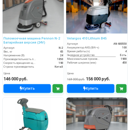
Поломоечная машина Pennon N-2
Velargos 410 Lithium B45
Батарейная версия (24V)
Артикул
AN 600550
Аккумулятор АКБ (В/А·ч)
100
Артикул
N-2
Время работы (ч)
4
Вес, кг
65
Зарядное устройство
Есть
Напряжение (В)
24
Максимальная производительность (кв.м/час)
1900
Производительность по площади (м2/ч)
1850
Рабочая ширина (мм)
450
Скорость вращения щётки (об/мин)
190
Страна-производитель
Китай
Цена
Цена
146 000 руб.
156 000 руб.
169 000 руб.
Купить
Купить