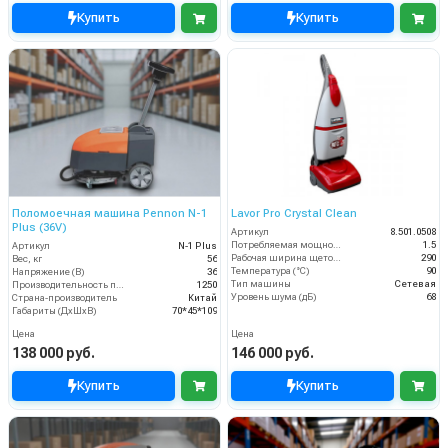
Купить
Купить
Поломоечная машина Pennon N-1
Lavor Pro Crystal Clean
Plus (36V)
Артикул
8.501.0508
Потребляемая мощность (кВт)
1.5
Артикул
N-1 Plus
Рабочая ширина щеток (мм)
290
Вес, кг
56
Температура (°C)
90
Напряжение (В)
36
Тип машины
Сетевая
Производительность по площади (м2/ч)
1250
Уровень шума (дБ)
68
Страна-производитель
Китай
Габариты (ДхШхВ)
70*45*109
Цена
Цена
138 000 руб.
146 000 руб.
Купить
Купить