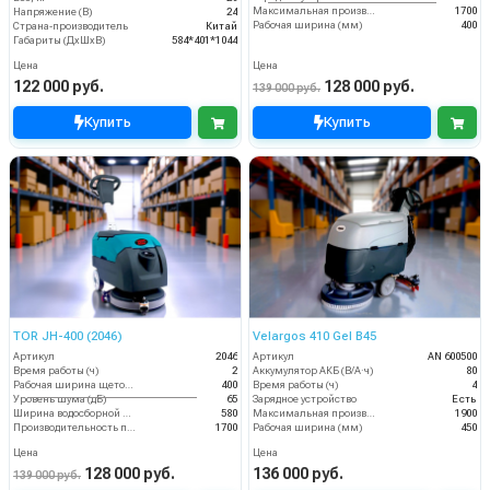
Максимальная производительность (кв.м/час)
1700
Напряжение (В)
24
Рабочая ширина (мм)
400
Страна-производитель
Китай
Габариты (ДхШхВ)
584*401*1044
Цена
Цена
122 000 руб.
128 000 руб.
139 000 руб.
Купить
Купить
TOR JH-400 (2046)
Velargos 410 Gel B45
Артикул
2046
Артикул
AN 600500
Время работы (ч)
2
Аккумулятор АКБ (В/А·ч)
80
Рабочая ширина щеток (мм)
400
Время работы (ч)
4
Уровень шума (дБ)
65
Зарядное устройство
Есть
Ширина водосборной рейки
580
Максимальная производительность (кв.м/час)
1900
Производительность по площади (м2/ч)
1700
Рабочая ширина (мм)
450
Цена
Цена
128 000 руб.
136 000 руб.
139 000 руб.