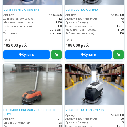
Velargos 410 Cable B45
Velargos 400 Gel B40
Артикул
AN 600505
Артикул
AN 600400
Длина электрического кабеля (м)
12
Аккумулятор АКБ (В/А·ч)
45
Максимальная производительность (кв.м/час)
1900
Время работы (ч)
3
Рабочая ширина (мм)
450
Зарядное устройство
Есть
Тип
Сетевая
Максимальная производительность (кв.м/час)
1700
Тип щетки
дисковая
Рабочая ширина (мм)
400
Цена
Цена
102 000 руб.
108 000 руб.
Купить
Купить
Поломоечная машина Pennon N-1
Velargos 400 Lithium B40
(24V)
Артикул
AN 600450
Аккумулятор АКБ (В/А·ч)
50
Артикул
N-1
Время работы (ч)
3
Ширина очистки (см)
28
Зарядное устройство
Есть
Вес, кг
29