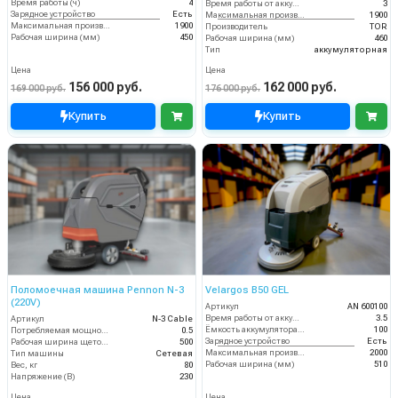
Время работы (ч)
4
Время работы от аккумуляторов (ч)
3
Зарядное устройство
Есть
Максимальная производительность (кв.м/час)
1900
Максимальная производительность (кв.м/час)
1900
Производитель
TOR
Рабочая ширина (мм)
450
Рабочая ширина (мм)
460
Тип
аккумуляторная
Цена
Цена
156 000 руб.
162 000 руб.
169 000 руб.
176 000 руб.
Купить
Купить
Поломоечная машина Pennon N-3
Velargos B50 GEL
(220V)
Артикул
AN 600100
Время работы от аккумуляторов (ч)
3.5
Артикул
N-3 Cable
Ёмкость аккумулятора (Ач)
100
Потребляемая мощность (кВт)
0.5
Зарядное устройство
Есть
Рабочая ширина щеток (мм)
500
Максимальная производительность (кв.м/час)
2000
Тип машины
Сетевая
Рабочая ширина (мм)
510
Вес, кг
80
Напряжение (В)
230
Цена
Цена