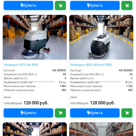
Купить
Купить
Velargos 410 Gel B45
Velargos 400 Lithium B40
Артикул
AN 600500
Артикул
AN 600450
Аккумулятор АКБ (В/А·ч)
80
Аккумулятор АКБ (В/А·ч)
50
Время работы (ч)
4
Время работы (ч)
3
Зарядное устройство
Есть
Зарядное устройство
Есть
Максимальная производительность (кв.м/час)
1900
Максимальная производительность (кв.м/час)
1700
Рабочая ширина (мм)
450
Рабочая ширина (мм)
400
Цена
Цена
126 000 руб.
128 000 руб.
136 000 руб.
139 000 руб.
Купить
Купить