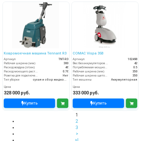
Ковромоечная машина Tennant R3
COMAC Vispa 35B
Артикул
TNT-R3
Артикул
102490
Рабочая ширина (мм)
380
Вес без аккумуляторов (кг)
42
Расход воздуха (л/сек)
46
Потребляемая мощность (кВт)
0.5
Расход моющего раствора (л/мин)
0.76
Рабочая ширина (мм)
350
Розетка для подключения инструмента
Нет
Рабочая ширина щеток (мм)
350
Тип уборки
сухая и сбор жидкостей
Тип машины
Аккумуляторная
Цена
Цена
328 000 руб.
333 000 руб.
Купить
Купить
1
2
3
>
>|