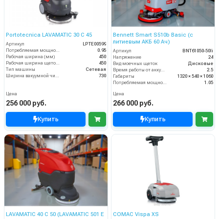
Portotecnica LAVAMATIC 30 С 45
Bennett Smart S510b Basic (с
литиевым АКБ 60 Ач)
Артикул
LPTE00599
Потребляемая мощность (кВт)
0.95
Артикул
BNT61050-50li
Рабочая ширина (мм)
450
Напряжение
24
Рабочая ширина щеток (мм)
450
Вид моечных щеток
Дисковые
Тип машины
Сетевая
Время работы от аккумуляторов (ч)
2.5
Ширина вакуумной чистки (мм)
730
Габариты
1320 × 540 × 1060
Потребляемая мощность (кВт)
1.05
Цена
Цена
256 000 руб.
266 000 руб.
Купить
Купить
LAVAMATIC 40 C 50 (LAVAMATIC 501 E
COMAC Vispa XS