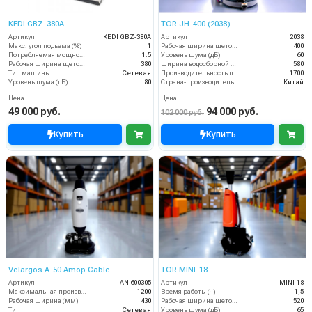
KEDI GBZ-380A
TOR JH-400 (2038)
Артикул
KEDI GBZ-380A
Артикул
2038
Макс. угол подъема (%)
1
Рабочая ширина щеток (мм)
400
Потребляемая мощность (кВт)
1.5
Уровень шума (дБ)
60
Рабочая ширина щеток (мм)
380
Ширина водосборной рейки
580
Тип машины
Сетевая
Производительность по площади (м2/ч)
1700
Уровень шума (дБ)
80
Страна-производитель
Китай
Цена
Цена
49 000 руб.
94 000 руб.
102 000 руб.
Купить
Купить
Velargos A-50 Amop Cable
TOR MINI-18
Артикул
AN 600305
Артикул
MINI-18
Максимальная производительность (кв.м/час)
1200
Время работы (ч)
1,5
Рабочая ширина (мм)
430
Рабочая ширина щеток (мм)
520
Тип
Сетевая
Уровень шума (дБ)
65