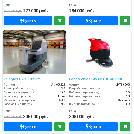
Цена
Цена
277 000 руб.
284 000 руб.
301 000 руб.
Купить
Купить
Velargos C70S Lithium
Portotecnica LAVAMATIC 40 C 50
Артикул
AN 600222
Артикул
LPTE 00600
Время работы от аккумуляторов (ч)
3.5
Потребляемая мощность (кВт)
1
Ёмкость аккумулятора (Ач)
100
Рабочая ширина (мм)
500
Зарядное устройство
Есть
Рабочая ширина щеток (мм)
500
Максимальная производительность (кв.м/час)
3500
Тип машины
Сетевая
Рабочая ширина (мм)
700
Ширина вакуумной чистки (мм)
815
Цена
Цена
305 000 руб.
308 000 руб.
330 000 руб.
Купить
Купить