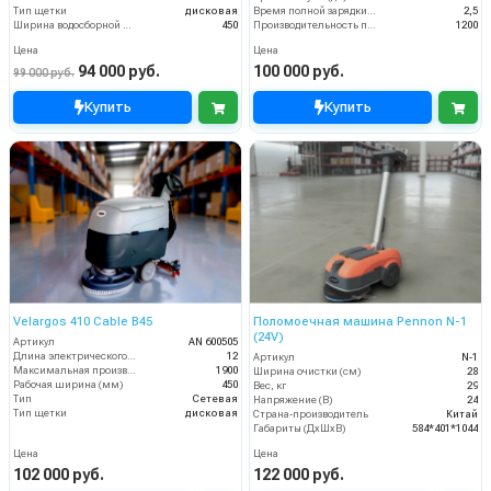
Тип щетки
дисковая
Время полной зарядки аккумулятора (ч)
2,5
Ширина водосборной рейки
450
Производительность по площади (м2/ч)
1200
Цена
Цена
94 000 руб.
100 000 руб.
99 000 руб.
Купить
Купить
Velargos 410 Cable B45
Поломоечная машина Pennon N-1
(24V)
Артикул
AN 600505
Длина электрического кабеля (м)
12
Артикул
N-1
Максимальная производительность (кв.м/час)
1900
Ширина очистки (см)
28
Рабочая ширина (мм)
450
Вес, кг
29
Тип
Сетевая
Напряжение (В)
24
Тип щетки
дисковая
Страна-производитель
Китай
Габариты (ДхШхВ)
584*401*1044
Цена
Цена
102 000 руб.
122 000 руб.