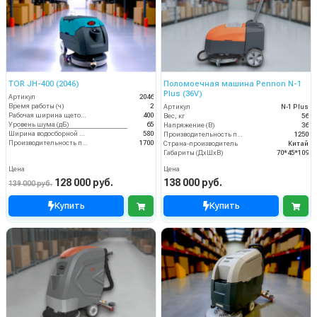
TOR JH-400 (2046)
Поломоечная машина Pennon N-1
Plus (36V)
Артикул
2046
Время работы (ч)
2
Артикул
N-1 Plus
Рабочая ширина щеток (мм)
400
Вес, кг
56
Уровень шума (дБ)
65
Напряжение (В)
36
Ширина водосборной рейки
580
Производительность по площади (м2/ч)
1250
Производительность по площади (м2/ч)
1700
Страна-производитель
Китай
Габариты (ДхШхВ)
70*45*109
Цена
Цена
128 000 руб.
138 000 руб.
139 000 руб.
Купить
Купить