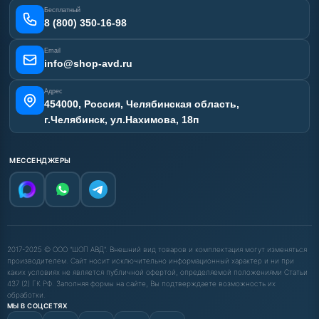
Отзывы наших клиентов
Бесплатный
Карта сайта
8 (800) 350-16-98
Email
info@shop-avd.ru
Адрес
454000, Россия, Челябинская область,
г.Челябинск, ул.Нахимова, 18п
МЕССЕНДЖЕРЫ
2017-2025 © ООО "ШОП АВД". Внешний вид товаров и комплектация могут изменяться
производителем. Сайт носит исключительно информационный характер и ни при
каких условиях не является публичной офертой, определяемой положениями Статьи
437 (2) ГК РФ. Заполняя формы на сайте, Вы подтверждаете возможность их
обработки.
МЫ В СОЦСЕТЯХ