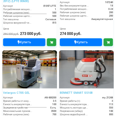
2012) (LPTE 00600)
Артикул
107240
Вес без аккумуляторов (кг)
18
Артикул
01097 LPTE
Потребляемая мощность (кВт)
0.24
Потребляемая мощность (кВт)
1
Рабочая ширина (мм)
280
Рабочая ширина (мм)
500
Рабочая ширина щеток (мм)
280
Рабочая ширина щеток (мм)
500
Тип машины
Аккумуляторная
Тип машины
Сетевая
Ширина вакуумной чистки (мм)
815
Цена
Цена
273 000 руб.
274 000 руб.
296 000 руб.
Купить
Купить
Velargos C70S GEL
BENNETT SMART S510B
Артикул
AN 600200
Артикул
my.21268
Время работы от аккумуляторов (ч)
3.5
Время работы (ч)
3
Ёмкость аккумулятора (Ач)
100
Ёмкость аккумулятора (Ач)
113
Зарядное устройство
Есть
Мощность мотора щеток
550
Максимальная производительность (кв.м/час)
3500
Разряжение (мБар)
160
Рабочая ширина (мм)
700
Ширина водосборной рейки
800