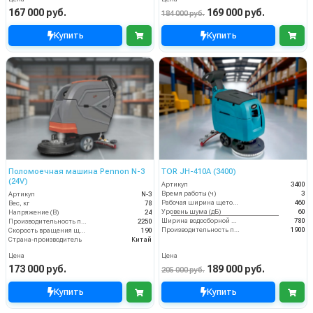
167 000 руб.
169 000 руб.
184 000 руб.
Купить
Купить
Поломоечная машина Pennon N-3
TOR JH-410A (3400)
(24V)
Артикул
3400
Время работы (ч)
3
Артикул
N-3
Рабочая ширина щеток (мм)
460
Вес, кг
78
Уровень шума (дБ)
60
Напряжение (В)
24
Ширина водосборной рейки
780
Производительность по площади (м2/ч)
2250
Производительность по площади (м2/ч)
1900
Скорость вращения щётки (об/мин)
190
Страна-производитель
Китай
Цена
Цена
173 000 руб.
189 000 руб.
205 000 руб.
Купить
Купить