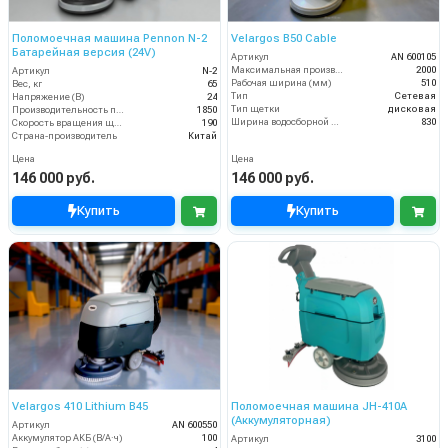
Поломоечная машина Pennon N-2
Velargos B50 Cable
Батарейная версия (24V)
Артикул
AN 600105
Максимальная производительность (кв.м/час)
2000
Артикул
N-2
Рабочая ширина (мм)
510
Вес, кг
65
Тип
Сетевая
Напряжение (В)
24
Тип щетки
дисковая
Производительность по площади (м2/ч)
1850
Ширина водосборной рейки
830
Скорость вращения щётки (об/мин)
190
Страна-производитель
Китай
Цена
Цена
146 000 руб.
146 000 руб.
Купить
Купить
Velargos 410 Lithium B45
Поломоечная машина JH-410A
(Аккумуляторная)
Артикул
AN 600550
Аккумулятор АКБ (В/А·ч)
100
Артикул
3100