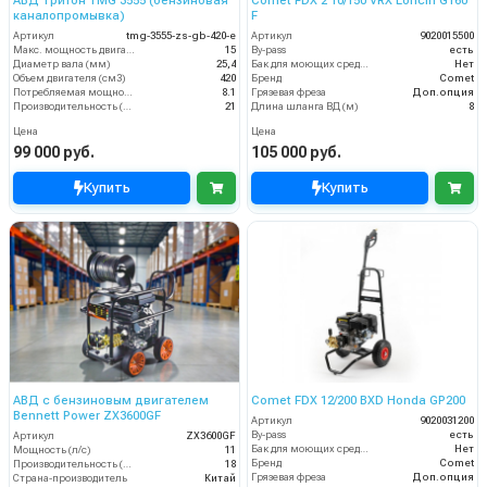
АВД Тритон TMG 3555 (бензиновая
Comet FDX 2 10/150 VRX Loncin G160
каналопромывка)
F
Артикул
tmg-3555-zs-gb-420-e
Артикул
9020015500
Макс. мощность двигателя, л.с.
15
By-pass
есть
Диаметр вала (мм)
25,4
Бак для моющих средств
Нет
Объем двигателя (см3)
420
Бренд
Comet
Потребляемая мощность (кВт)
8.1
Грязевая фреза
Доп.опция
Производительность (л/мин)
21
Длина шланга ВД (м)
8
Цена
Цена
99 000 руб.
105 000 руб.
Купить
Купить
АВД с бензиновым двигателем
Comet FDX 12/200 BXD Honda GP200
Bennett Power ZX3600GF
Артикул
9020031200
By-pass
есть
Артикул
ZX3600GF
Бак для моющих средств
Нет
Мощность (л/с)
11
Бренд
Comet
Производительность (л/мин)
18
Грязевая фреза
Доп.опция
Страна-производитель
Китай