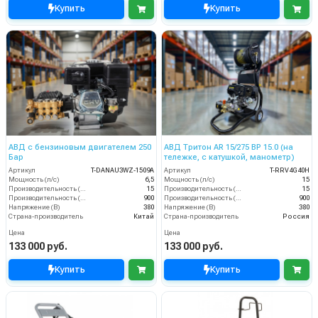
Купить
Купить
АВД с бензиновым двигателем 250
АВД Тритон AR 15/275 ВР 15.0 (на
Бар
тележке, с катушкой, манометр)
Артикул
T-DANAU3WZ-1509A
Артикул
T-RRV4G40H
Мощность (л/с)
6,5
Мощность (л/с)
15
Производительность (л/мин)
15
Производительность (л/мин)
15
Производительность (л/ч)
900
Производительность (л/ч)
900
Напряжение (В)
380
Напряжение (В)
380
Страна-производитель
Китай
Страна-производитель
Россия
Цена
Цена
133 000 руб.
133 000 руб.
Купить
Купить