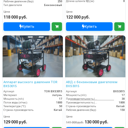
Длина шланга ВД (м)
8
Рабочее давление (бар)
250
Тип двигателя
Бензиновый
Цена
Цена
118 000 руб.
122 000 руб.
Купить
Купить
Аппарат высокого давления TOR
АВД с бензиновым двигателем
BXS3015
BXS3015
Артикул
TOR BXS3015
Артикул
BXS3015
Материал
латунь
Мощность (л/с)
17
Мощность (л/с)
17
Производительность (л/мин)
30
Поток воды (л/час)
1800
Производительность (л/ч)
1800
Температура (°C)
50
Страна-производитель
Китай
Страна-производитель
Китай
Рабочее давление (бар)
150
Цена
Цена
129 000 руб.
130 000 руб.
141 000 руб.