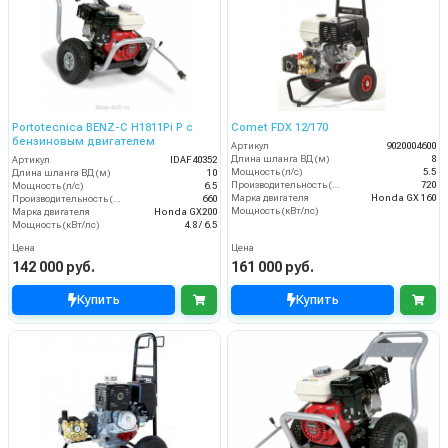
Portotecnica BENZ-C H1811Pi P с
Comet FDX 12/170
бензиновым двигателем
Артикул
9020004600
Длина шланга ВД (м)
8
Артикул
IDAF40352
Мощность (л/с)
5.5
Длина шланга ВД (м)
10
Производительность (л/ч)
720
Мощность (л/с)
6.5
Марка двигателя
Honda GX 160
Производительность (л/ч)
660
Мощность (кВт/лс)
Марка двигателя
Honda GX200
Мощность (кВт/лс)
4.8 / 6.5
Цена
Цена
142 000 руб.
161 000 руб.
Купить
Купить