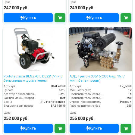
Цена
Цена
247 000 руб.
249 000 руб.
Купить
Купить
Portotecnica BENZ-C L DL2217Pi P с
АВД Тритон 350/15 (350 бар, 15 л/
бензиновым двигателем
мин, бензиновая)
Артикул
IDAF40358
Артикул
TR_b350
By-pass
есть
Мощность (л/с)
12
Адаптер присоединения к шлангу
Есть
Производительность (л/мин)
15
Бак для моющих средств
Нет
Производительность (л/ч)
900
Бренд
IPC Portotecnica
Страна-производитель
Россия
Вид масла для насоса
SAE 15W40
Рабочее давление (бар)
350
Цена
Цена
252 000 руб.
255 000 руб.
Купить
Купить