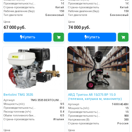
Производительность (л/мин)
16
Производительность (л/мин)
16
Страна-производитель
Китай
Страна-производитель
Китай
Рабочее давление (бар)
150
Рабочее давление (бар)
150
Тип двигателя
Бензиновый
Тип двигателя
Бензиновый
Цена
Цена
67 000 руб.
74 000 руб.
Купить
Купить
Bertolini TMG 3535
АВД Тритон AR 15/275 ВР 15.0
(тележка, катушка м, манометр)
Артикул
TMG 3535 BERTOLINI moto
Мощность (л/с)
9.5
Артикул
T-RRV4G40H
Производительность (л/ч)
810
Мощность (л/с)
15
Расход топлива (л/ч)
0.4
Производительность (л/мин)
15
Объём топливного бака (л)
6.5
Производительность (л/ч)
900
Страна-производитель
Италия
Напряжение (В)
380
Страна-производитель
Россия
Цена
Цена