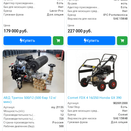
Адаптер присоединения к шлангу
Есть
By-pass
есть
Бак для моющих средств
Нет
Адаптер присоединения к шлангу
Есть
Бренд
Lavor Pro
Бак для моющих средств
Нет
Грязевая фреза
Доп.опция
Бренд
IPC Portotecnica
Вид масла для насоса
SAE 15W40
Цена
Цена
179 000 руб.
227 000 руб.
Купить
Купить
АВД Тритон 500/12 (500 бар 12 л/
Comet FDX 4 16/250 Honda GX 390
мин)
Артикул
9020012000
Total Stop
Есть
Артикул
my.21139
Бак для моющих средств
Нет
Мощность (л/с)
12
Бренд
Comet
Производительность (л/мин)
12
Вид масла для насоса
SAE 15W40
Производительность (л/ч)
720
Грязевая фреза
Доп.опция
Страна-производитель
Россия
Рабочее давление (бар)
500