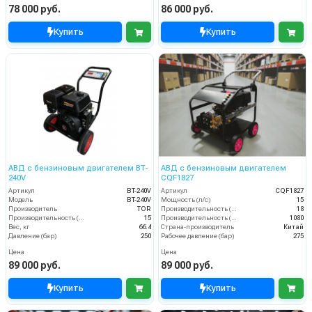
78 000 руб.
86 000 руб.
Купить
Купить
АВД с бензиновым двигателем BT-
АВД с бензиновым двигателем
240V
CQF1827
Артикул
BT-240V
Артикул
CQF1827
Модель
BT-240V
Мощность (л/с)
15
Производитель
TOR
Производительность (л/мин)
18
Производительность (л/мин)
15
Производительность (л/ч)
1080
Вес, кг
66.4
Страна-производитель
Китай
Давление (бар)
250
Рабочее давление (бар)
275
Цена
Цена
89 000 руб.
89 000 руб.
Купить
Купить