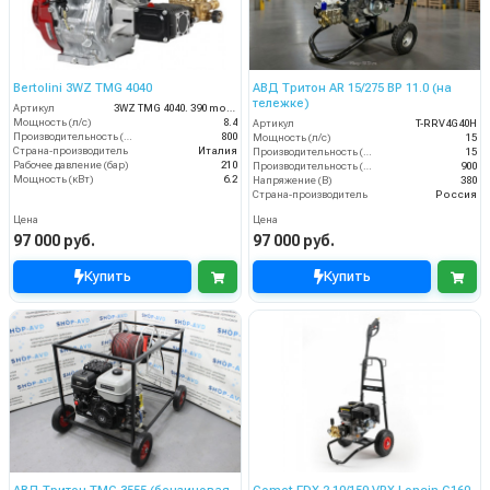
Bertolini 3WZ TMG 4040
АВД Тритон AR 15/275 ВР 11.0 (на
тележке)
Артикул
3WZ TMG 4040. 390 moto
Мощность (л/с)
8.4
Артикул
T-RRV4G40H
Производительность (л/ч)
800
Мощность (л/с)
15
Страна-производитель
Италия
Производительность (л/мин)
15
Рабочее давление (бар)
210
Производительность (л/ч)
900
Мощность (кВт)
6.2
Напряжение (В)
380
Страна-производитель
Россия
Цена
Цена
97 000 руб.
97 000 руб.
Купить
Купить