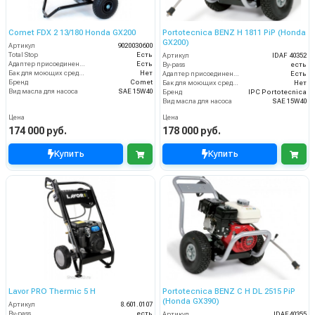
Comet FDX 2 13/180 Honda GX200
Portotecnica BENZ H 1811 PiP (Honda
GX200)
Артикул
9020030600
Total Stop
Есть
Артикул
IDAF 40352
Адаптер присоединения к шлангу
Есть
By-pass
есть
Бак для моющих средств
Нет
Адаптер присоединения к шлангу
Есть
Бренд
Comet
Бак для моющих средств
Нет
Вид масла для насоса
SAE 15W40
Бренд
IPC Portotecnica
Вид масла для насоса
SAE 15W40
Цена
Цена
174 000 руб.
178 000 руб.
Купить
Купить
Lavor PRO Thermic 5 H
Portotecnica BENZ C H DL 2515 PiP
(Honda GX390)
Артикул
8.601.0107
By-pass
есть
Артикул
IDAF40355