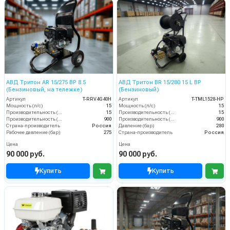
АВД Тритон AR 15/275 ВР 8.5
АВД Тритон BR 15/280 15 L BP
(Бензиновый, на тележке)
(Бензиновый)
Артикул
T-RRV4G40H
Артикул
T-TML1528-HP
Мощность (л/с)
15
Мощность (л/с)
15
Производительность (л/мин)
15
Производительность (л/мин)
15
Производительность (л/ч)
900
Производительность (л/ч)
900
Страна-производитель
Россия
Давление (бар)
280
Рабочее давление (бар)
275
Страна-производитель
Россия
Цена
Цена
90 000 руб.
90 000 руб.
Купить
Купить