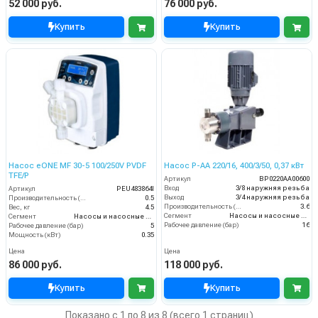
52 000 руб.
76 000 руб.
Купить
Купить
Насос eONE MF 30-5 100/250V PVDF
Насос P-AA 220/16, 400/3/50, 0,37 кВт
TFE/P
Артикул
BP0220AA00600
Вход
3/8 наружняя резьба
Артикул
PEU483864I
Выход
3/4 наружняя резьба
Производительность (л/мин)
0.5
Производительность (л/мин)
3.6
Вес, кг
4.5
Сегмент
Насосы и насосные станции
Сегмент
Насосы и насосные станции
Рабочее давление (бар)
16
Рабочее давление (бар)
5
Мощность (кВт)
0.35
Цена
Цена
86 000 руб.
118 000 руб.
Купить
Купить
Показано с 1 по 8 из 8 (всего 1 страниц)