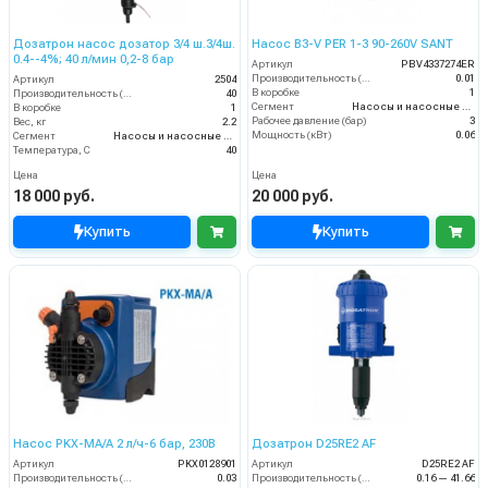
Дозатрон насос дозатор 3/4 ш.3/4ш.
Насос B3-V PER 1-3 90-260V SANT
0.4--4%; 40 л/мин 0,2-8 бар
Артикул
PBV4337274ER
Производительность (л/мин)
0.01
Артикул
2504
В коробке
1
Производительность (л/мин)
40
Сегмент
Насосы и насосные станции
В коробке
1
Рабочее давление (бар)
3
Вес, кг
2.2
Мощность (кВт)
0.06
Сегмент
Насосы и насосные станции
Температура, C
40
Цена
Цена
18 000 руб.
20 000 руб.
Купить
Купить
Насос PKX-MA/A 2 л/ч-6 бар, 230В
Дозатрон D25RE2 AF
Артикул
PKX0128901
Артикул
D25RE2 AF
Производительность (л/мин)
0.03
Производительность (л/мин)
0.16 — 41.66