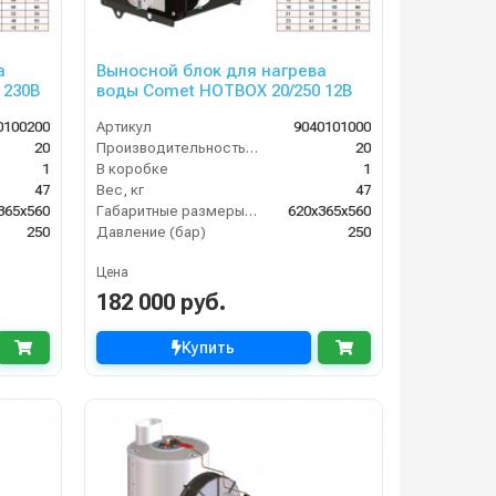
а
Выносной блок для нагрева
 230В
воды Comet HOTBOX 20/250 12В
0100200
Артикул
9040101000
20
Производительность (л/мин)
20
1
В коробке
1
47
Вес, кг
47
365x560
Габаритные размеры, мм
620x365x560
250
Давление (бар)
250
Цена
182 000 руб.
Купить