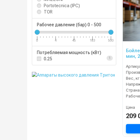
Portotecnica (IPC)
TOR
Рабочее давление (бар)
0
-
500
0
4
45
183
500
Бойле
Потребляемая мощность (кВт)
мин, 2
0.25
1
Артику
Вес, кг
Напряж
Страна
Цена
209 