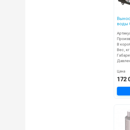
Вынос
воды 
Артику
В коро
Вес, кг
Давлен
Цена
172 