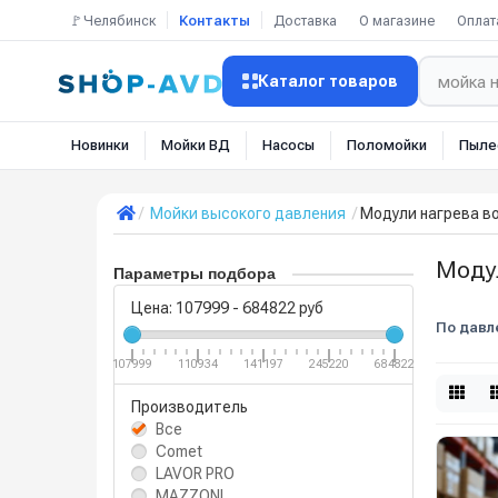
🚩Челябинск
Контакты
Доставка
О магазине
Оплат
Каталог товаров
Новинки
Мойки ВД
Насосы
Поломойки
Пыле
Мойки высокого давления
Модули нагрева в
Моду
Параметры подбора
Цена:
107999
-
684822
руб
По давл
107999
110934
141197
245220
684822
Производитель
Все
Comet
LAVOR PRO
MAZZONI