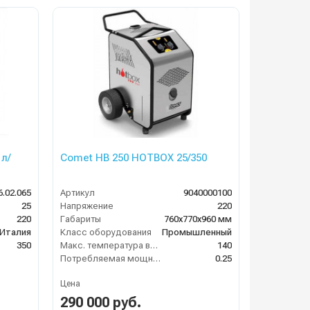
л/
Comet HB 250 HOTBOX 25/350
6.02.065
Артикул
9040000100
25
Напряжение
220
220
Габариты
760х770х960 мм
Италия
Класс оборудования
Промышленный
350
Макс. температура воды на выходе (°C)
140
Потребляемая мощность (кВт)
0.25
Цена
290 000 руб.