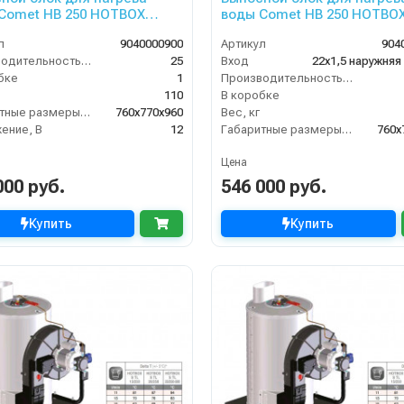
Comet HB 250 HOTBOX
воды Comet HB 250 HOTBO
 12В
25/350 12В 50Гц
л
9040000900
Артикул
904
Производительность (л/мин)
25
Вход
22х1,5 наружняя
бке
1
Производительность (л/мин)
110
В коробке
Габаритные размеры, мм
760x770x960
Вес, кг
ение, В
12
Габаритные размеры, мм
760x
Цена
000 руб.
546 000 руб.
Купить
Купить