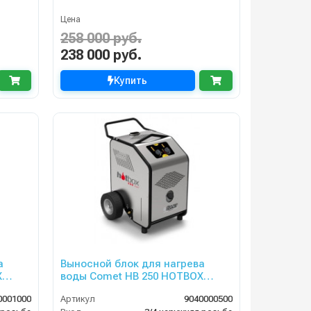
Цена
258 000 руб.
238 000 руб.
Купить
а
Выносной блок для нагрева
X
воды Comet HB 250 HOTBOX
3000
25/500 230В 50Гц
0001000
Артикул
9040000500