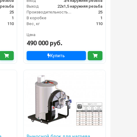
 резьба
Вход
3/4 наружняя резьба
 резьба
Выход
22х1,5 наружняя резьба
25
Производительность (л/мин)
25
1
В коробке
1
110
Вес, кг
110
Цена
490 000 руб.
Купить
а
Выносной блок для нагрева