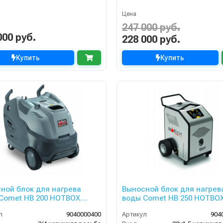
Цена
247 000 руб.
000 руб.
228 000 руб.
Купить
Купить
ной блок для нагрева
Выносной блок для нагрев
Comet HB 200 HOTBOX
воды Comet HB 250 HOTBO
 230В 50Гц
25/350 230В 50Гц арт.904000
л
9040000400
Артикул
904