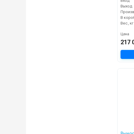
Вход
Выход
В коро
Вес, кг
Цена
217 
Вынос