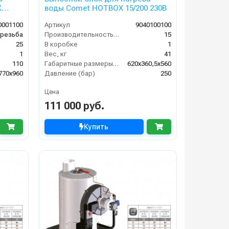
X
воды Comet HOTBOX 15/200 230В
0001100
Артикул
9040100100
 резьба
Производительность (л/мин)
15
25
В коробке
1
1
Вес, кг
41
110
Габаритные размеры, мм
620x360,5x560
770x960
Давление (бар)
250
Цена
111 000 руб.
Купить