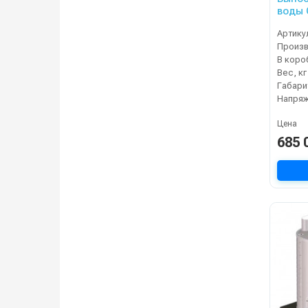
воды 
25/500
Артику
В коро
Вес, кг
Напряж
Цена
685 