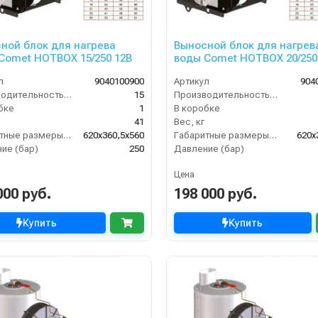
ной блок для нагрева
Выносной блок для нагрев
Comet HOTBOX 15/250 12В
воды Comet HOTBOX 20/250
л
9040100900
Артикул
904
Производительность (л/мин)
15
Производительность (л/мин)
бке
1
В коробке
41
Вес, кг
Габаритные размеры, мм
620x360,5x560
Габаритные размеры, мм
620x
ие (бар)
250
Давление (бар)
Цена
000 руб.
198 000 руб.
Купить
Купить