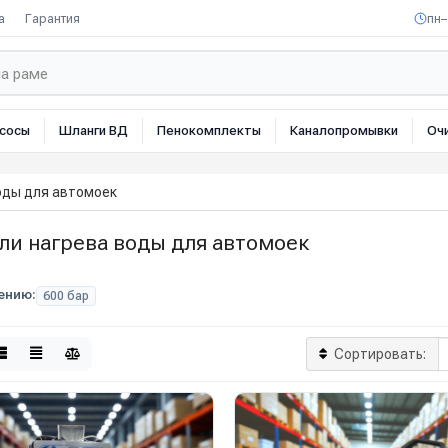
а
Гарантия
пн–
сосы
Шланги ВД
Пенокомплекты
Каналопромывки
Оч
оды для автомоек
ли нагрева воды для автомоек
ению:
600 бар
Сортировать: