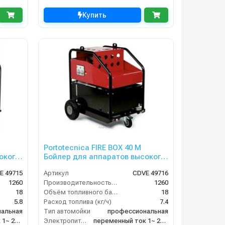
Купить
Portotecnica FIRE BOX 40 M
окого
Бойлер для аппаратов высокого
давления
E 49715
Артикул
CDVE 49716
1260
Производительность (л/ч)
1260
18
Объём топливного бака (л)
18
5.8
Расход топлива (кг/ч)
7.4
альная
Тип автомойки
профессиональная
переменный ток 1~ 230 В/ 50 Гц
Электропитание
переменный ток 1~ 230 В/ 50 Гц