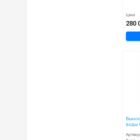
Цена
280 
Вынос
воды 
15/200
Артику