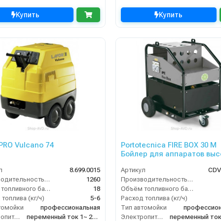
Купить
Купить
 PRO Vulcano 74
Portotecnica FIRE BOX 30 M
Бойлер для аппаратов выс
давления
л
8.699.0015
Артикул
CDV
Производительность (л/ч)
1260
Производительность (л/ч)
Объём топливного бака (л)
18
Объём топливного бака (л)
топлива (кг/ч)
5-6
Расход топлива (кг/ч)
томойки
профессиональная
Тип автомойки
профессион
Электропитание
переменный ток 1~ 230 В/ 50 Гц
Электропитание