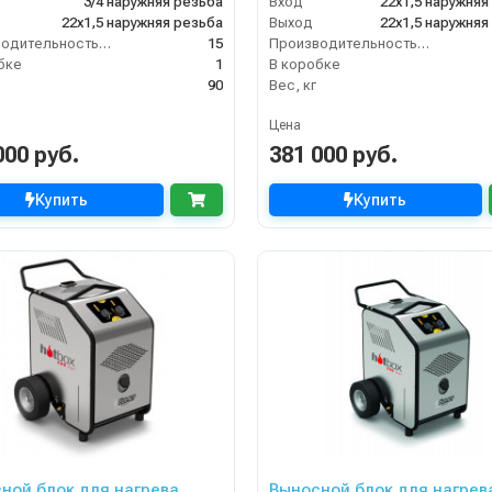
3/4 наружняя резьба
Вход
22х1,5 наружняя
22х1,5 наружняя резьба
Выход
22х1,5 наружняя
Производительность (л/мин)
15
Производительность (л/мин)
бке
1
В коробке
90
Вес, кг
Цена
000 руб.
381 000 руб.
Купить
Купить
ной блок для нагрева
Выносной блок для нагрев