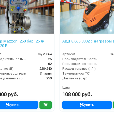
р Mazzoni 250 бар, 25 л/
АВД 8.605.0002 с нагревом
20 В
л
my.20864
Артикул
8.
Производительность (л/мин)
25
Производительность (л/мин)
62
Производительность (л/ч)
ение (В)
220-240
Расход топлива (л/ч)
-производитель
Италия
Температура (°C)
Рабочее давление (бар)
250
Давление (бар)
Цена
000 руб.
108 000 руб.
Купить
Купить