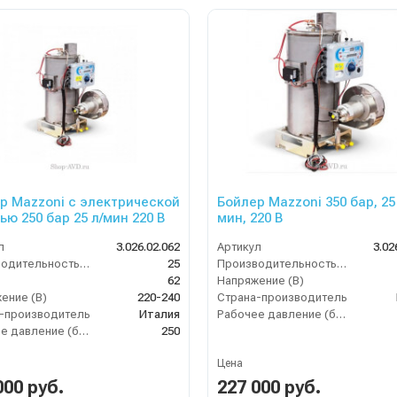
р Mazzoni с электрической
Бойлер Mazzoni 350 бар, 25 
ью 250 бар 25 л/мин 220 В
мин, 220 В
л
3.026.02.062
Артикул
3.02
Производительность (л/мин)
25
Производительность (л/мин)
62
Напряжение (В)
ение (В)
220-240
Страна-производитель
-производитель
Италия
Рабочее давление (бар)
Рабочее давление (бар)
250
Цена
000 руб.
227 000 руб.