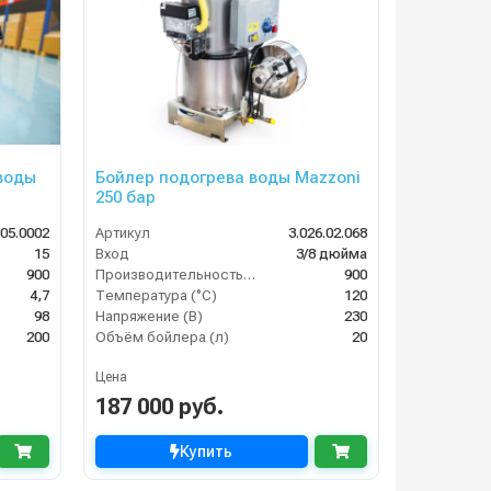
 воды
Бойлер подогрева воды Mazzoni
250 бар
605.0002
Артикул
3.026.02.068
15
Вход
3/8 дюйма
900
Производительность (л/ч)
900
4,7
Температура (°C)
120
98
Напряжение (В)
230
200
Объём бойлера (л)
20
Цена
187 000 руб.
Купить