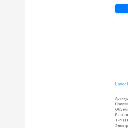
Lavor
Артику
Расход 
Тип ав