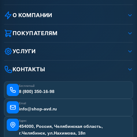
О КОМПАНИИ
О компании
Реквизиты ООО «Шоп АВД»
ПОКУПАТЕЛЯМ
Защита данных клиента
Как заказать?
Условия соглашения
Оплата
УСЛУГИ
Вакансии
Доставка
Ремонт АВД
Рассрочка
Гарантия
Сертификаты
КОНТАКТЫ
Статьи
Лизинг
Наши работы
Получить скидку
Отзывы наших клиентов
Бесплатный
Карта сайта
8 (800) 350-16-98
Email
info@shop-avd.ru
Адрес
454000, Россия, Челябинская область,
г.Челябинск, ул.Нахимова, 18п