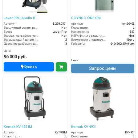
Lavor PRO Apollo IF
COYNCO ONE GM
Артикул
8.220.0501
Артикул
my.26463
Бесшумный режим работы
Нет
Класс пыли
L
Бренд
Lavor Pro
Напряжение
380
Возможность сбора жидкой грязи
Нет
HEPA фильтр в комплекте
Нет
Всасывающий шланг (м)
2
Возможность подключения электрощетки
Есть
Давление разбрызгивания (бар)
3
Габариты
640х560х1540 мм
Цена
96 000 руб.
Цена
Купить
Запрос цены
Kemak KV 492 IM
Kemak KV 493 I
Артикул
KV492IM
Артикул
KV493I
Класс пыли
L
Класс пыли
L