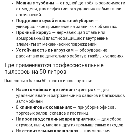
Мощные турбины
— от одной до трёх, в зависимости
от модели, для эффективного удаления любых типов
загрязнений.
Поддержка сухой и влажной уборки
—
универсальное применение на различных объектах.
Прочный корпус
— нержавеющая сталь или
армированный пластик защищают внутренние
элементы от механических повреждений.
Устойчивость к нагрузкам
— оборудование
рассчитано на длительную работу в тяжёлых условиях.
Где применяются профессиональные
пылесосы на 50 литров
Пылесосы с баком 50 л часто используются:
На
автомойках и детейлинг-центрах
— для
удаления влаги и загрязнений из салонов и багажников
автомобилей.
В
клининговых компаниях
— при уборке офисов,
торговых залов, складов и гостиниц.
На
производственных предприятиях
— для сбора
стружки, пыли, масла и других промышленных отходов.
На
строительных площадках
— для удаления