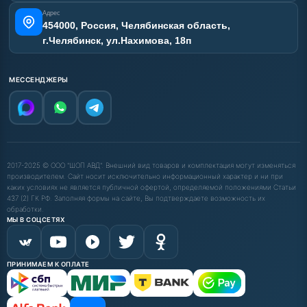
Адрес
454000, Россия, Челябинская область,
г.Челябинск, ул.Нахимова, 18п
МЕССЕНДЖЕРЫ
2017-2025 © ООО "ШОП АВД". Внешний вид товаров и комплектация могут изменяться
производителем. Сайт носит исключительно информационный характер и ни при
каких условиях не является публичной офертой, определяемой положениями Статьи
437 (2) ГК РФ. Заполняя формы на сайте, Вы подтверждаете возможность их
обработки.
МЫ В СОЦСЕТЯХ
ПРИНИМАЕМ К ОПЛАТЕ