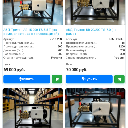
АВД Тритон AR 15.200 TS 5.5 Т (на
АВД Тритон BR 20/200 TS 7.0 (на
раме, электрика с теплозащитой)
раме)
Артикул
T-RR15.20N
Артикул
T-TML2020-B
Производительность (л/мин)
15
Производительность (л/мин)
15
Производительность (л/ч)
900
Производительность (л/ч)
1200
Давление (бар)
200
Давление (бар)
200
Напряжение (В)
380
Напряжение (В)
380
Страна-производитель
Россия
Страна-производитель
Россия
Цена
Цена
69 000 руб.
70 000 руб.
Купить
Купить