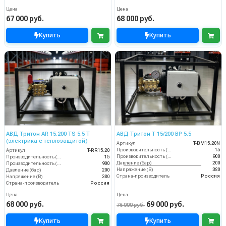
Цена
Цена
67 000 руб.
68 000 руб.
Купить
Купить
АВД Тритон AR 15.200 TS 5.5 Т
АВД Тритон Т 15/200 ВР 5.5
(электрика с теплозащитой)
Артикул
T-BM15.20N
Производительность (л/мин)
15
Артикул
T-RR15.20
Производительность (л/ч)
900
Производительность (л/мин)
15
Давление (бар)
200
Производительность (л/ч)
900
Напряжение (В)
380
Давление (бар)
200
Страна-производитель
Россия
Напряжение (В)
380
Страна-производитель
Россия
Цена
Цена
68 000 руб.
69 000 руб.
76 000 руб.
Купить
Купить