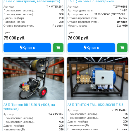
раме с электрикой, теплозащита)
5.5 T ( на раме с электрикой
теплозащитой)
Артикул
T-NMT15.20R
Артикул
T-ZW4030S
Производительность (л/мин)
15
Артикул двигателя
14441
Производительность (л/ч)
900
Артикул насоса
31006-00060 (6307050000)
Давление (бар)
200
Страна-производитель двигателя
Китай
Напряжение (В)
380
Страна-производитель насоса
Италия
Страна-производитель
Россия
Модель насоса
ZW 4030
Цена
Цена
75 000 руб.
76 000 руб.
Купить
Купить
АВД Тритон RR 15.20 N (4003, на
АВД ТРИТОН TML 1520 200/15 T 5.5
тележке)
Артикул
T-TML1520-В
Производительность (л/мин)
15
Артикул
T-RR15.20N
Производительность (л/ч)
900
Производительность (л/мин)
15
Давление (бар)
200
Производительность (л/ч)
900
Напряжение (В)
380
Давление (бар)
200
Страна-производитель
Россия
Напряжение (В)
380