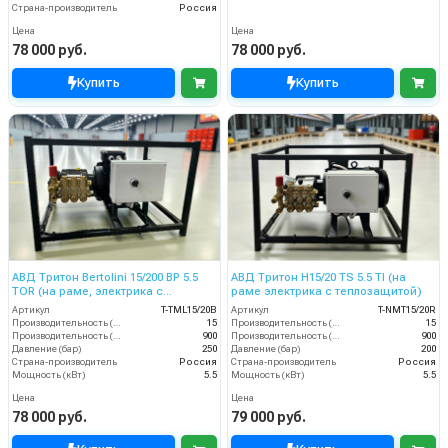
Страна-производитель
Россия
Цена
Цена
78 000 руб.
78 000 руб.
Купить
Купить
АВД Тритон Bertolini 15/200 BP 5.5
АВД Тритон H15/20 TS 5.5 TI (на
TOR (на раме, электрика с
раме электрика с теплозащитой)
теплозащитой)
Артикул
T-TML15/20B
Артикул
T-NMT15/20R
Производительность (л/мин)
15
Производительность (л/мин)
15
Производительность (л/ч)
900
Производительность (л/ч)
900
Давление (бар)
250
Давление (бар)
200
Страна-производитель
Россия
Страна-производитель
Россия
Мощность (кВт)
5.5
Мощность (кВт)
5.5
Цена
Цена
78 000 руб.
79 000 руб.