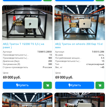
АВД Тритон Т 15/200 TS 5,5 ( на
АВД Тритон on wheels 200 бар 15 л/
раме )
мин
Артикул
T-BM15.20RB
Артикул
T-RR15.20N
Производительность (л/мин)
15
By-pass
есть
Производительность (л/ч)
900
Потребляемая мощность (кВт)
5.5
Давление (бар)
200
Производительность (л/мин)
15
Напряжение (В)
380
Тип
стационарный
Страна-производитель
Россия
Вес, кг
≈45
Цена
Цена
69 000 руб.
69 000 руб.
Купить
Купить