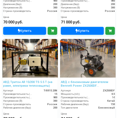
Производительность (л/ч)
900
Производительность (л/ч)
900
Давление (бар)
200
Давление (бар)
200
Напряжение (В)
380
Напряжение (В)
380
Страна-производитель
Россия
Страна-производитель
Россия
Цена
Цена
70 000 руб.
71 000 руб.
Купить
Купить
АВД Тритон AR 15/200 TS 5.5 T (на
АВД с бензиновым двигателем
раме, электрика теплозащиты)
Bennett Power ZX2500DF
(электрический стартер)
Артикул
T-RR15.20N
Артикул
ZX2500DF
Производительность (л/мин)
15
Мощность (л/с)
6.5
Производительность (л/ч)
900
Производительность (л/мин)
16
Напряжение (В)
380
Страна-производитель
Китай
Страна-производитель
Россия
Рабочее давление (бар)
150
Рабочее давление (бар)
200
Тип двигателя
Бензиновый
Цена
Цена