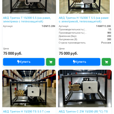
АВД Тритон Т 15/200 5.5 (на раме,
АВД Тритон H 15/200 T 5.5 (на раме
электрика с теплозащитой)
с электрикой, теплозащитой)
Артикул
T-BM15.20N
Артикул
T-NMT15.20R
Производительность (л/мин)
15
Производительность (л/ч)
900
Давление (бар)
200
Напряжение (В)
380
Страна-производитель
Россия
Цена
Цена
75 000 руб.
75 000 руб.
Купить
Купить
АВД Тритон H 15/200 TS 5.5 T ( на
АВД Тритон C ZW 15/200 (85 °C) TS