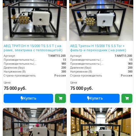
АВД ТРИТОН H 15/200 TS 5.5 T ( на
АВД Тритон H 15/200 TS 5.5 Tor +
раме, электрика с теплозащитой)
фильтр и переходник ( на раме)
Артикул
T-NMT15.20R
Артикул
T-NMT15.20R
Производительность (л/мин)
15
Производительность (л/мин)
15
Производительность (л/ч)
900
Производительность (л/ч)
900
Давление (бар)
200
Давление (бар)
200
Напряжение (В)
380
Напряжение (В)
380
Страна-производитель
Россия
Страна-производитель
Россия
Цена
Цена
75 000 руб.
75 000 руб.
Купить
Купить