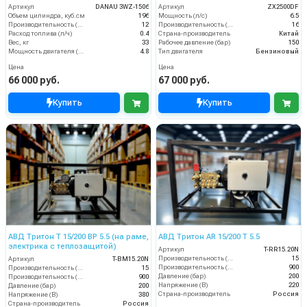
стартер)
Артикул
DANAU 3WZ-1506
Артикул
ZX2500DF
Объем цилиндра, куб.см
196
Мощность (л/с)
6.5
Производительность (л/мин)
12
Производительность (л/мин)
16
Расход топлива (л/ч)
0.4
Страна-производитель
Китай
Вес, кг
33
Рабочее давление (бар)
150
Мощность двигателя (кВт)
4.8
Тип двигателя
Бензиновый
Цена
Цена
66 000 руб.
67 000 руб.
Купить
Купить
АВД Тритон T 15/200 ВР 5.5 (на раме,
АВД Тритон AR 15/200 T 5.5
электрика с теплозащитой)
Артикул
T-RR15.20N
Производительность (л/мин)
15
Артикул
T-BM15.20N
Производительность (л/ч)
900
Производительность (л/мин)
15
Давление (бар)
200
Производительность (л/ч)
900
Напряжение (В)
220
Давление (бар)
200
Страна-производитель
Россия
Напряжение (В)
380
Страна-производитель
Россия