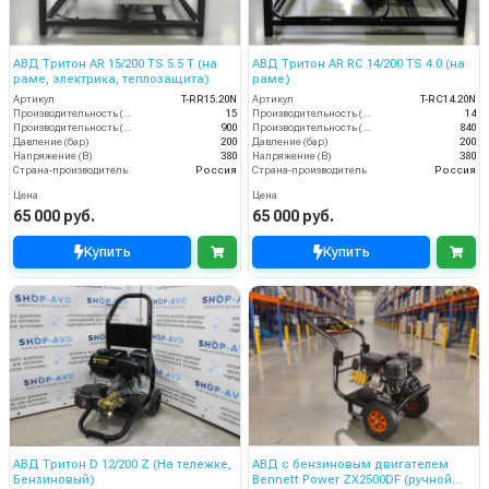
АВД Тритон AR 15/200 TS 5.5 T (на
АВД Тритон AR RC 14/200 TS 4.0 (на
раме, электрика, теплозащита)
раме)
Артикул
T-RR15.20N
Артикул
T-RС14.20N
Производительность (л/мин)
15
Производительность (л/мин)
14
Производительность (л/ч)
900
Производительность (л/ч)
840
Давление (бар)
200
Давление (бар)
200
Напряжение (В)
380
Напряжение (В)
380
Страна-производитель
Россия
Страна-производитель
Россия
Цена
Цена
65 000 руб.
65 000 руб.
Купить
Купить
АВД Тритон D 12/200 Z (На тележке,
АВД с бензиновым двигателем
Бензиновый)
Bennett Power ZX2500DF (ручной