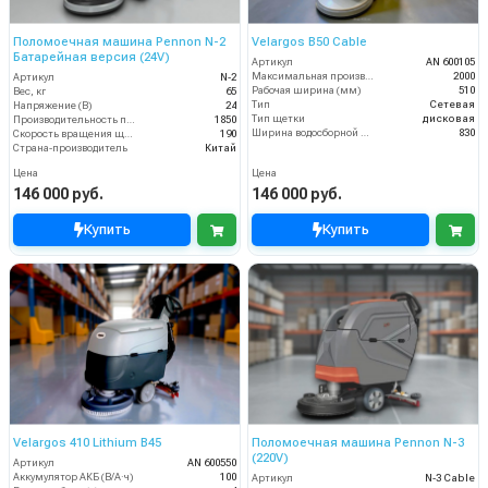
Поломоечная машина Pennon N-2
Velargos B50 Cable
Батарейная версия (24V)
Артикул
AN 600105
Максимальная производительность (кв.м/час)
2000
Артикул
N-2
Рабочая ширина (мм)
510
Вес, кг
65
Тип
Сетевая
Напряжение (В)
24
Тип щетки
дисковая
Производительность по площади (м2/ч)
1850
Ширина водосборной рейки
830
Скорость вращения щётки (об/мин)
190
Страна-производитель
Китай
Цена
Цена
146 000 руб.
146 000 руб.
Купить
Купить
Velargos 410 Lithium B45
Поломоечная машина Pennon N-3
(220V)
Артикул
AN 600550
Аккумулятор АКБ (В/А·ч)
100
Артикул
N-3 Cable