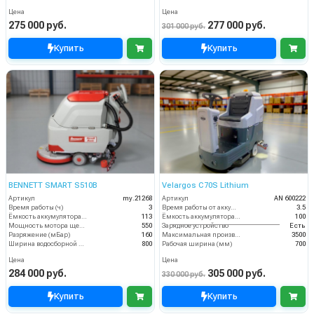
Цена
Цена
275 000 руб.
277 000 руб.
301 000 руб.
Купить
Купить
BENNETT SMART S510B
Velargos C70S Lithium
Артикул
my.21268
Артикул
AN 600222
Время работы (ч)
3
Время работы от аккумуляторов (ч)
3.5
Ёмкость аккумулятора (Ач)
113
Ёмкость аккумулятора (Ач)
100
Мощность мотора щеток
550
Зарядное устройство
Есть
Разряжение (мБар)
160
Максимальная производительность (кв.м/час)
3500
Ширина водосборной рейки
800
Рабочая ширина (мм)
700
Цена
Цена
284 000 руб.
305 000 руб.
330 000 руб.
Купить
Купить