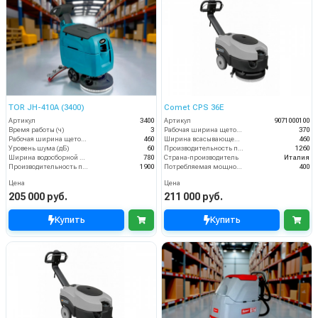
TOR JH-410A (3400)
Comet CPS 36E
Артикул
3400
Артикул
9071000100
Время работы (ч)
3
Рабочая ширина щеток (мм)
370
Рабочая ширина щеток (мм)
460
Ширина всасывающей балки (мм)
460
Уровень шума (дБ)
60
Производительность по площади (м2/ч)
1260
Ширина водосборной рейки
780
Страна-производитель
Италия
Производительность по площади (м2/ч)
1900
Потребляемая мощность (Вт)
400
Цена
Цена
205 000 руб.
211 000 руб.
Купить
Купить