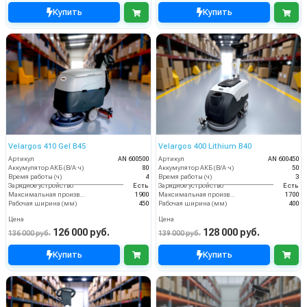
Купить
Купить
Velargos 410 Gel B45
Velargos 400 Lithium B40
Артикул
AN 600500
Артикул
AN 600450
Аккумулятор АКБ (В/А·ч)
80
Аккумулятор АКБ (В/А·ч)
50
Время работы (ч)
4
Время работы (ч)
3
Зарядное устройство
Есть
Зарядное устройство
Есть
Максимальная производительность (кв.м/час)
1900
Максимальная производительность (кв.м/час)
1700
Рабочая ширина (мм)
450
Рабочая ширина (мм)
400
Цена
Цена
126 000 руб.
128 000 руб.
136 000 руб.
139 000 руб.
Купить
Купить