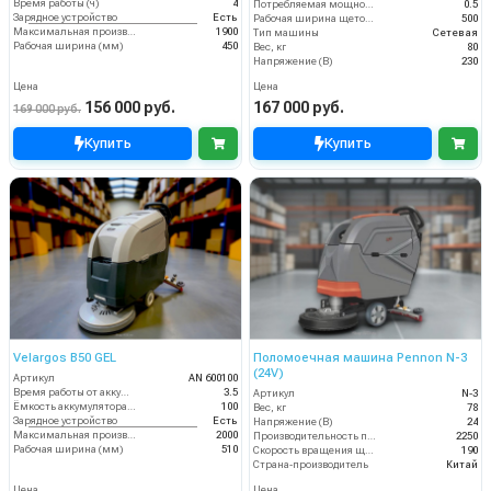
Время работы (ч)
4
Потребляемая мощность (кВт)
0.5
Зарядное устройство
Есть
Рабочая ширина щеток (мм)
500
Максимальная производительность (кв.м/час)
1900
Тип машины
Сетевая
Рабочая ширина (мм)
450
Вес, кг
80
Напряжение (В)
230
Цена
Цена
156 000 руб.
167 000 руб.
169 000 руб.
Купить
Купить
Velargos B50 GEL
Поломоечная машина Pennon N-3
(24V)
Артикул
AN 600100
Время работы от аккумуляторов (ч)
3.5
Артикул
N-3
Ёмкость аккумулятора (Ач)
100
Вес, кг
78
Зарядное устройство
Есть
Напряжение (В)
24
Максимальная производительность (кв.м/час)
2000
Производительность по площади (м2/ч)
2250
Рабочая ширина (мм)
510
Скорость вращения щётки (об/мин)
190
Страна-производитель
Китай
Цена
Цена