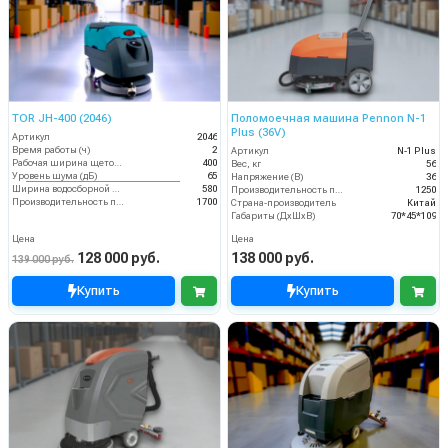
TOR JH-400 (2046)
Поломоечная машина Pennon N-1
Plus (36V)
Артикул
2046
Время работы (ч)
2
Артикул
N-1 Plus
Рабочая ширина щеток (мм)
400
Вес, кг
56
Уровень шума (дБ)
65
Напряжение (В)
36
Ширина водосборной рейки
580
Производительность по площади (м2/ч)
1250
Производительность по площади (м2/ч)
1700
Страна-производитель
Китай
Габариты (ДхШхВ)
70*45*109
Цена
Цена
128 000 руб.
138 000 руб.
139 000 руб.
Купить
Купить