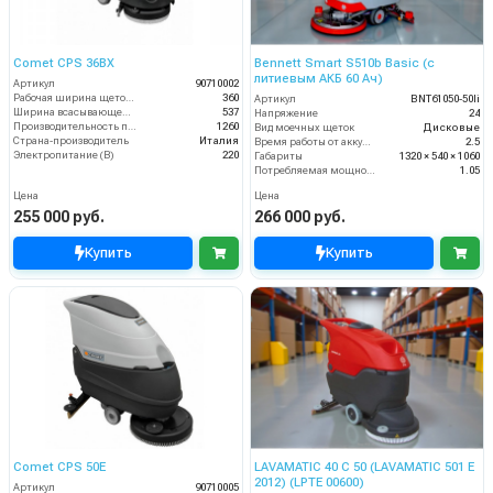
Comet CPS 36BX
Bennett Smart S510b Basic (с
литиевым АКБ 60 Ач)
Артикул
90710002
Рабочая ширина щеток (мм)
360
Артикул
BNT61050-50li
Ширина всасывающей балки (мм)
537
Напряжение
24
Производительность по площади (м2/ч)
1260
Вид моечных щеток
Дисковые
Страна-производитель
Италия
Время работы от аккумуляторов (ч)
2.5
Электропитание (В)
220
Габариты
1320 × 540 × 1060
Потребляемая мощность (кВт)
1.05
Цена
Цена
255 000 руб.
266 000 руб.
Купить
Купить
Comet CPS 50E
LAVAMATIC 40 C 50 (LAVAMATIC 501 E
2012) (LPTE 00600)
Артикул
90710005