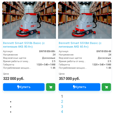
Bennett Smart S510b Basic (с
Bennett Smart S510bt Basic (с
литиевым АКБ 80 Ач)
литиевым АКБ 60 Ач)
Артикул
BNT61050-80li
Артикул
BNT61050-60
Напряжение
24
Напряжение
24
Вид моечных щеток
Дисковые
Вид моечных щеток
Дисковые
Время работы от аккумуляторов (ч)
2.5
Время работы от аккумуляторов (ч)
2.5
Габариты
1320 × 540 × 1060
Габариты
1320 × 540 × 1060
Потребляемая мощность (кВт)
1.05
Потребляемая мощность (кВт)
1.05
Цена
Цена
322 000 руб.
357 000 руб.
Купить
Купить
1
2
3
4