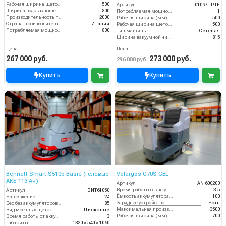
Рабочая ширина щеток (мм)
500
Артикул
01097 LPTE
Ширина всасывающей балки (мм)
800
Потребляемая мощность (кВт)
1
Производительность по площади (м2/ч)
2000
Рабочая ширина (мм)
500
Страна-производитель
Италия
Рабочая ширина щеток (мм)
500
Потребляемая мощность (Вт)
800
Тип машины
Сетевая
Ширина вакуумной чистки (мм)
815
Цена
Цена
267 000 руб.
273 000 руб.
296 000 руб.
Купить
Купить
Bennett Smart S510b Basic (гелевые
Velargos C70S GEL
АКБ 113 Ач)
Артикул
AN 600200
Время работы от аккумуляторов (ч)
3.5
Артикул
BNT61050
Ёмкость аккумулятора (Ач)
100
Напряжение
24
Зарядное устройство
Есть
Вес без аккумуляторов (кг)
85
Максимальная производительность (кв.м/час)
3500
Вид моечных щеток
Дисковые
Рабочая ширина (мм)
700
Время работы от аккумуляторов (ч)
3
Габариты
1320 × 540 × 1060