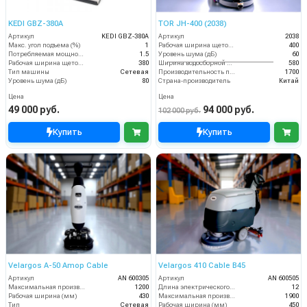
KEDI GBZ-380A
TOR JH-400 (2038)
Артикул
KEDI GBZ-380A
Артикул
2038
Макс. угол подъема (%)
1
Рабочая ширина щеток (мм)
400
Потребляемая мощность (кВт)
1.5
Уровень шума (дБ)
60
Рабочая ширина щеток (мм)
380
Ширина водосборной рейки
580
Тип машины
Сетевая
Производительность по площади (м2/ч)
1700
Уровень шума (дБ)
80
Страна-производитель
Китай
Цена
Цена
49 000 руб.
94 000 руб.
102 000 руб.
Купить
Купить
Velargos A-50 Amop Cable
Velargos 410 Cable B45
Артикул
AN 600305
Артикул
AN 600505
Максимальная производительность (кв.м/час)
1200
Длина электрического кабеля (м)
12
Рабочая ширина (мм)
430
Максимальная производительность (кв.м/час)
1900
Тип
Сетевая
Рабочая ширина (мм)
450