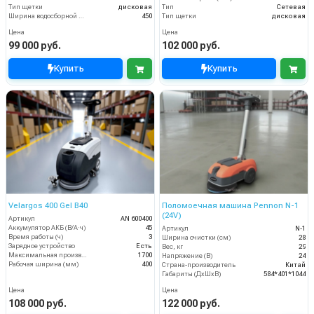
Тип щетки
дисковая
Тип
Сетевая
Ширина водосборной рейки
450
Тип щетки
дисковая
Цена
Цена
99 000 руб.
102 000 руб.
Купить
Купить
Velargos 400 Gel B40
Поломоечная машина Pennon N-1
(24V)
Артикул
AN 600400
Аккумулятор АКБ (В/А·ч)
45
Артикул
N-1
Время работы (ч)
3
Ширина очистки (см)
28
Зарядное устройство
Есть
Вес, кг
29
Максимальная производительность (кв.м/час)
1700
Напряжение (В)
24
Рабочая ширина (мм)
400
Страна-производитель
Китай
Габариты (ДхШхВ)
584*401*1044
Цена
Цена
108 000 руб.
122 000 руб.