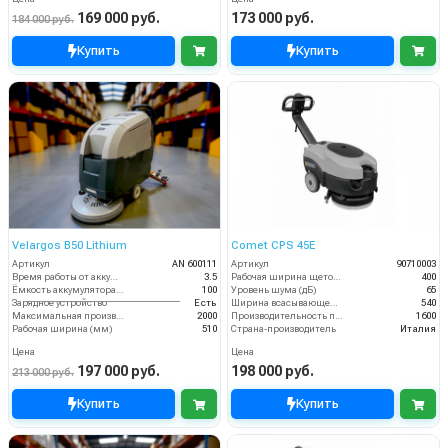
169 000 руб.
173 000 руб.
184 000 руб.
Купить
Купить
Velargos B50 Lithium
Comet CPS 45E
Артикул
AN 600111
Артикул
90710003
Время работы от аккумуляторов (ч)
3.5
Рабочая ширина щеток (мм)
400
Ёмкость аккумулятора (Ач)
100
Уровень шума (дБ)
65
Зарядное устройство
Есть
Ширина всасывающей балки (мм)
540
Максимальная производительность (кв.м/час)
2000
Производительность по площади (м2/ч)
1600
Рабочая ширина (мм)
510
Страна-производитель
Италия
Цена
Цена
197 000 руб.
198 000 руб.
213 000 руб.
Купить
Купить