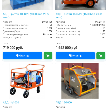
АВД Тритон 1000/23 (1000 бар 23 л/
АВД Тритон 1500/20 (1500 бар 20 л/
мин)
мин)
Артикул
my.21108
Артикул
my.21114
Производительность (л/мин)
23
Габариты, мм
1650/950/1220
Производительность (л/ч)
1380
Длина шланга (м)
15
Давление (бар)
1000
Производительность (л/мин)
20
Страна-производитель
Россия
Производительность (л/ч)
1200
Мощность (кВт)
60
Вес, кг
720
Цена
Цена
719 000 руб.
1 642 000 руб.
Купить
Купить
АВД 14/1000
АВД 15/1000
Артикул
----
Артикул
----