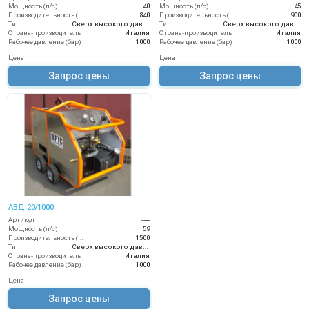
Мощность (л/с)
40
Мощность (л/с)
45
Производительность (л/ч)
840
Производительность (л/ч)
900
Тип
Сверх высокого давления
Тип
Сверх высокого давления
Страна-производитель
Италия
Страна-производитель
Италия
Рабочее давление (бар)
1000
Рабочее давление (бар)
1000
Цена
Цена
Запрос цены
Запрос цены
АВД 20/1000
Артикул
----
Мощность (л/с)
59
Производительность (л/ч)
1500
Тип
Сверх высокого давления
Страна-производитель
Италия
Рабочее давление (бар)
1000
Цена
Запрос цены