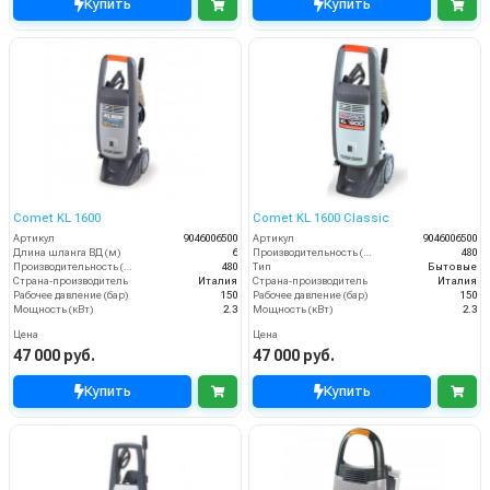
Купить
Купить
Comet KL 1600
Comet KL 1600 Classic
Артикул
9046006500
Артикул
9046006500
Длина шланга ВД (м)
6
Производительность (л/ч)
480
Производительность (л/ч)
480
Тип
Бытовые
Страна-производитель
Италия
Страна-производитель
Италия
Рабочее давление (бар)
150
Рабочее давление (бар)
150
Мощность (кВт)
2.3
Мощность (кВт)
2.3
Цена
Цена
47 000 руб.
47 000 руб.
Купить
Купить