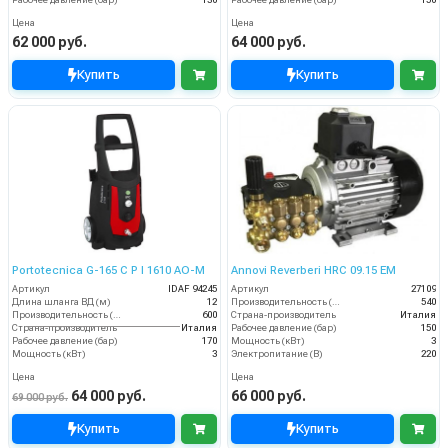
Цена
Цена
62 000 руб.
64 000 руб.
Купить
Купить
Portotecnica G-165 C P I 1610 AO-M
Annovi Reverberi HRC 09.15 EM
Артикул
IDAF 94245
Артикул
27109
Длина шланга ВД (м)
12
Производительность (л/ч)
540
Производительность (л/ч)
600
Страна-производитель
Италия
Страна-производитель
Италия
Рабочее давление (бар)
150
Рабочее давление (бар)
170
Мощность (кВт)
3
Мощность (кВт)
3
Электропитание (В)
220
Цена
Цена
64 000 руб.
66 000 руб.
69 000 руб.
Купить
Купить