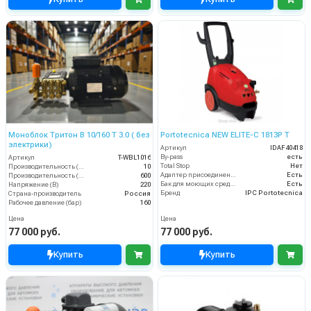
Моноблок Тритон B 10/160 T 3.0 ( без
Portotecnica NEW ELITE-C 1813P T
электрики)
Артикул
IDAF40418
By-pass
есть
Артикул
T-WBL1016
Total Stop
Нет
Производительность (л/мин)
10
Адаптер присоединения к шлангу
Есть
Производительность (л/ч)
600
Бак для моющих средств
Есть
Напряжение (В)
220
Бренд
IPC Portotecnica
Страна-производитель
Россия
Рабочее давление (бар)
160
Цена
Цена
77 000 руб.
77 000 руб.
Купить
Купить