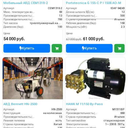
Мобильный АВД CEM1318-2
Portotecnica G 155-C P I 1508 AO-M
Артикул
CEM1318-2
Артикул
IDAF 94243
Макс. температура воды (°C)
60
Длина шланга ВД (м)
12
Производительность (л/мин)
13
Производительность (л/ч)
500
Производительность (л/ч)
780
Страна-производитель
Италия
Тип насоса
трехплунжерный насос с цельнокерамическими плунжерами
Рабочее давление (бар)
160
Давление (бар)
180
Мощность (кВт)
2.3
Цена
Цена
54 000 руб.
61 000 руб.
67 000 руб.
Купить
Купить
АВД Bennett HN-2500
HAWK M 11/150 By-Pass
Артикул
HN-2500
Артикул
M1511BP
Конструкция
на колесиках
Производительность (л/ч)
660
Производительность (л/мин)
13
Страна-производитель
Италия
Рамная тележка
есть
Тип автомойки
стационарная
Страна-производитель
Китай
Электропитание
1~ 230 В. 50 Гц
Рабочее давление (бар)
130
Рабочее давление (бар)
150