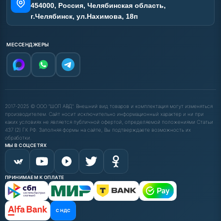
454000, Россия, Челябинская область,
г.Челябинск, ул.Нахимова, 18п
МЕССЕНДЖЕРЫ
2017-2025 © ООО "ШОП АВД". Внешний вид товаров и комплектация могут изменяться
производителем. Сайт носит исключительно информационный характер и ни при
каких условиях не является публичной офертой, определяемой положениями Статьи
437 (2) ГК РФ. Заполняя формы на сайте, Вы подтверждаете возможность их
обработки.
МЫ В СОЦСЕТЯХ
ПРИНИМАЕМ К ОПЛАТЕ
С НДС