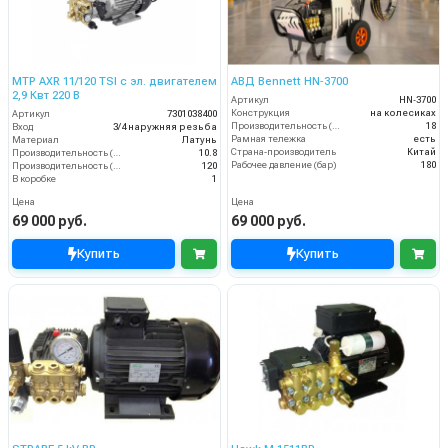
MTP AXR 11/120 TSI с эл. двигателем
АВД Bennett HN‑3700
2,9 Квт 220 В
Артикул
HN‑3700
Конструкция
на колесиках
Артикул
7301038400
Производительность (л/мин)
18
Вход
3/4 наружняя резьба
Рамная тележка
есть
Материал
Латунь
Страна-производитель
Китай
Производительность (л/мин)
10.8
Рабочее давление (бар)
180
Производительность (л/ч)
120
В коробке
1
Цена
Цена
69 000 руб.
69 000 руб.
Купить
Купить