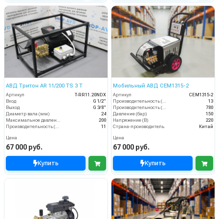
АВД Тритон AR 11/200 TS 3 T
Мобильный АВД CEM1315-2
Артикул
T-RR11.20NDX
Артикул
CEM1315-2
Вход
G 1/2"
Производительность (л/мин)
13
Выход
G 3/8"
Производительность (л/ч)
780
Диаметр вала (мм)
24
Давление (бар)
150
Максимальное давление (бар)
200
Напряжение (В)
220
Производительность (л/мин)
11
Страна-производитель
Китай
Цена
Цена
67 000 руб.
67 000 руб.
Купить
Купить