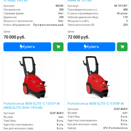
STRABE 5 kV BP
Hawk M 1511BP
Артикул
MA5B
Артикул
M 1511BP
Напряжение
380
Производительность (л/ч)
660
Грязевая фреза
Нет
Страна-производитель
Италия
Давление
200
Рабочее давление (бар)
170
Защита от включения без воды
Нет
Мощность (кВт)
3
Класс оборудования
Профессиональный
Электропитание (В)
220
Цена
Цена
70 000 руб.
72 000 руб.
Купить
Купить
Portotecnica NEW ELITE-C 1310 P M
Portotecnica NEW ELITE-C I1310P M
(NEW ELITE ISHH 1910 M)
Артикул
IDAF40416
By-pass
нет
Артикул
IDAF40416
Total Stop
Есть
By-pass
нет
Адаптер присоединения к шлангу
Есть
Total Stop
Есть
Бак для моющих средств
Есть
Адаптер присоединения к шлангу
Есть
Бренд
IPC Portotecnica
Бак для моющих средств
Есть