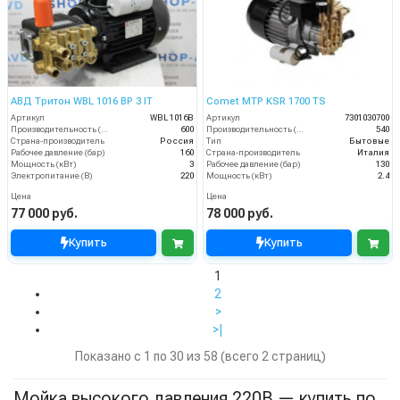
АВД Тритон WBL 1016 BP 3 IT
Comet MTP KSR 1700 TS
Артикул
WBL 1016B
Артикул
7301030700
Производительность (л/ч)
600
Производительность (л/ч)
540
Страна-производитель
Россия
Тип
Бытовые
Рабочее давление (бар)
160
Страна-производитель
Италия
Мощность (кВт)
3
Рабочее давление (бар)
130
Электропитание (В)
220
Мощность (кВт)
2.4
Цена
Цена
77 000 руб.
78 000 руб.
Купить
Купить
1
2
>
>|
Показано с 1 по 30 из 58 (всего 2 страниц)
Мойка высокого давления 220В — купить по