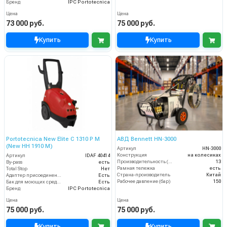
Бренд
IPC Portotecnica
Цена
Цена
73 000 руб.
75 000 руб.
Купить
Купить
Portotecnica New Elite C 1310 P M
АВД Bennett HN‑3000
(New HH 1910 M)
Артикул
HN‑3000
Конструкция
на колесиках
Артикул
IDAF 40414
Производительность (л/мин)
13
By-pass
есть
Рамная тележка
есть
Total Stop
Нет
Страна-производитель
Китай
Адаптер присоединения к шлангу
Есть
Рабочее давление (бар)
150
Бак для моющих средств
Есть
Бренд
IPC Portotecnica
Цена
Цена
75 000 руб.
75 000 руб.
Купить
Купить