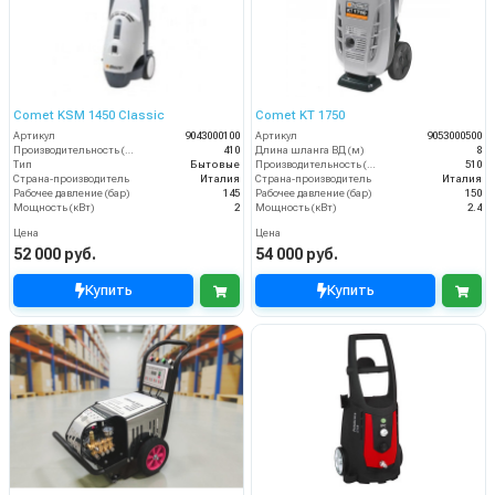
Comet KSM 1450 Classic
Comet KT 1750
Артикул
9043000100
Артикул
9053000500
Производительность (л/ч)
410
Длина шланга ВД (м)
8
Тип
Бытовые
Производительность (л/ч)
510
Страна-производитель
Италия
Страна-производитель
Италия
Рабочее давление (бар)
145
Рабочее давление (бар)
150
Мощность (кВт)
2
Мощность (кВт)
2.4
Цена
Цена
52 000 руб.
54 000 руб.
Купить
Купить