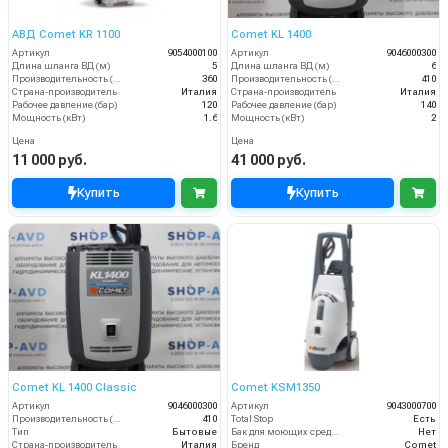
АВД Comet KR 1100
Comet KL 1400
Артикул
9054000100
Артикул
9046000300
Длина шланга ВД (м)
5
Длина шланга ВД (м)
6
Производительность (л/ч)
360
Производительность (л/ч)
410
Страна-производитель
Италия
Страна-производитель
Италия
Рабочее давление (бар)
120
Рабочее давление (бар)
140
Мощность (кВт)
1.6
Мощность (кВт)
2
Цена
Цена
11 000 руб.
41 000 руб.
Купить
Купить
Comet KL 1400 Classic
Comet KSM1350
Артикул
9046000300
Артикул
9043000700
Производительность (л/ч)
410
Total Stop
Есть
Тип
Бытовые
Бак для моющих средств
Нет
Страна-производитель
Италия
Бренд
Comet