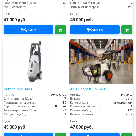
Рабочее давление (бар)
140
Длина шланга ВД (м)
7
Мощность (кВт)
2
Защита от перегрева
Есть
Цена
Цена
41 000 руб.
45 000 руб.
Купить
Купить
Comet KSM 1450
АВД Bennett HN-2400
Артикул
9043000100
Артикул
HN-2400
Длина шланга ВД (м)
7
By-pass
есть
Производительность (л/ч)
410
Конструкция
на колесиках
Страна-производитель
Италия
Производительность (л/мин)
13
Рабочее давление (бар)
145
Давление (бар)
130
Мощность (кВт)
2
Рамная тележка
есть
Цена
Цена
45 000 руб.
47 000 руб.