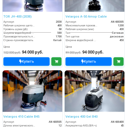
TOR JH-400 (2038)
Velargos A-50 Amop Cable
Артикул
2038
Артикул
AN 600305
Рабочая ширина щеток (мм)
400
Максимальная производительность (кв.м/час)
1200
Уровень шума (дБ)
60
Рабочая ширина (мм)
430
Ширина водосборной рейки
580
Тип
Сетевая
Производительность по площади (м2/ч)
1700
Тип щетки
дисковая
Страна-производитель
Китай
Ширина водосборной рейки
450
Цена
Цена
94 000 руб.
94 000 руб.
102 000 руб.
99 000 руб.
Купить
Купить
Velargos 410 Cable B45
Velargos 400 Gel B40
Артикул
AN 600505
Артикул
AN 600400
Длина электрического кабеля (м)
12
Аккумулятор АКБ (В/А·ч)
45