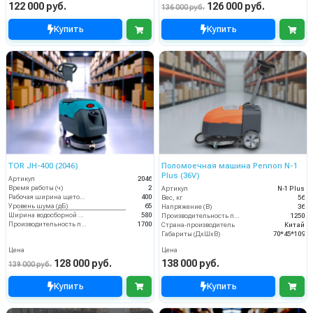
122 000 руб.
126 000 руб.
136 000 руб.
Купить
Купить
TOR JH-400 (2046)
Поломоечная машина Pennon N-1
Plus (36V)
Артикул
2046
Время работы (ч)
2
Артикул
N-1 Plus
Рабочая ширина щеток (мм)
400
Вес, кг
56
Уровень шума (дБ)
65
Напряжение (В)
36
Ширина водосборной рейки
580
Производительность по площади (м2/ч)
1250
Производительность по площади (м2/ч)
1700
Страна-производитель
Китай
Габариты (ДхШхВ)
70*45*109
Цена
Цена
128 000 руб.
138 000 руб.
139 000 руб.
Купить
Купить