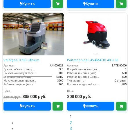
Купить
Купить
Velargos C70S Lithium
Portotecnica LAVAMATIC 40 C 50
Артикул
AN 600222
Артикул
LPTE 00600
Время работы от аккумуляторов (ч)
3.5
Потребляемая мощность (кВт)
1
Ёмкость аккумулятора (Ач)
100
Рабочая ширина (мм)
500
Зарядное устройство
Есть
Рабочая ширина щеток (мм)
500
Максимальная производительность (кв.м/час)
3500
Тип машины
Сетевая
Рабочая ширина (мм)
700
Ширина вакуумной чистки (мм)
815
Цена
Цена
305 000 руб.
308 000 руб.
330 000 руб.
Купить
Купить
1
2
3