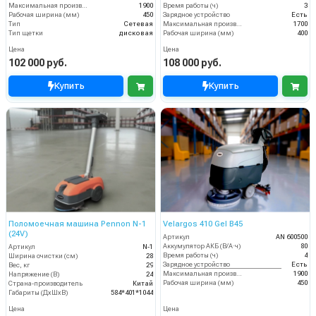
Максимальная производительность (кв.м/час)
1900
Время работы (ч)
3
Рабочая ширина (мм)
450
Зарядное устройство
Есть
Тип
Сетевая
Максимальная производительность (кв.м/час)
1700
Тип щетки
дисковая
Рабочая ширина (мм)
400
Цена
Цена
102 000 руб.
108 000 руб.
Купить
Купить
Поломоечная машина Pennon N-1
Velargos 410 Gel B45
(24V)
Артикул
AN 600500
Аккумулятор АКБ (В/А·ч)
80
Артикул
N-1
Время работы (ч)
4
Ширина очистки (см)
28
Зарядное устройство
Есть
Вес, кг
29
Максимальная производительность (кв.м/час)
1900
Напряжение (В)
24
Рабочая ширина (мм)
450
Страна-производитель
Китай
Габариты (ДхШхВ)
584*401*1044
Цена
Цена