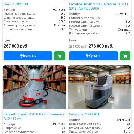
Comet CPS 50E
LAVAMATIC 40 C 50 (LAVAMATIC 501 E
2012) (LPTE 00600)
Артикул
90710005
Рабочая ширина щеток (мм)
500
Артикул
01097 LPTE
Ширина всасывающей балки (мм)
800
Потребляемая мощность (кВт)
1
Производительность по площади (м2/ч)
2000
Рабочая ширина (мм)
500
Страна-производитель
Италия
Рабочая ширина щеток (мм)
500
Потребляемая мощность (Вт)
800
Тип машины
Сетевая
Ширина вакуумной чистки (мм)
815
Цена
Цена
267 000 руб.
273 000 руб.
296 000 руб.
Купить
Купить
Bennett Smart S510b Basic (гелевые
Velargos C70S GEL
АКБ 113 Ач)
Артикул
AN 600200
Время работы от аккумуляторов (ч)
3.5
Артикул
BNT61050
Ёмкость аккумулятора (Ач)
100
Напряжение
24
Зарядное устройство
Есть
Вес без аккумуляторов (кг)
85