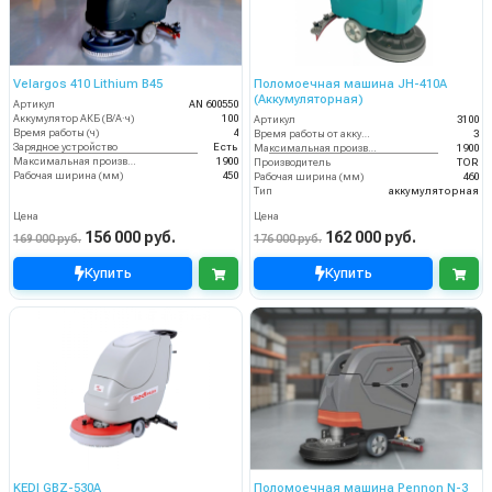
Velargos 410 Lithium B45
Поломоечная машина JH-410A
(Аккумуляторная)
Артикул
AN 600550
Аккумулятор АКБ (В/А·ч)
100
Артикул
3100
Время работы (ч)
4
Время работы от аккумуляторов (ч)
3
Зарядное устройство
Есть
Максимальная производительность (кв.м/час)
1900
Максимальная производительность (кв.м/час)
1900
Производитель
TOR
Рабочая ширина (мм)
450
Рабочая ширина (мм)
460
Тип
аккумуляторная
Цена
Цена
156 000 руб.
162 000 руб.
169 000 руб.
176 000 руб.
Купить
Купить
KEDI GBZ-530A
Поломоечная машина Pennon N-3