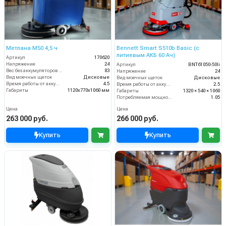
Метлана M50 4,5 ч
Bennett Smart S510b Basic (с
литиевым АКБ 60 Ач)
Артикул
170620
Напряжение
24
Артикул
BNT61050-50li
Вес без аккумуляторов (кг)
83
Напряжение
24
Вид моечных щеток
Дисковые
Вид моечных щеток
Дисковые
Время работы от аккумуляторов (ч)
4.5
Время работы от аккумуляторов (ч)
2.5
Габариты
1120х770х1060 мм
Габариты
1320 × 540 × 1060
Потребляемая мощность (кВт)
1.05
Цена
Цена
263 000 руб.
266 000 руб.
Купить
Купить