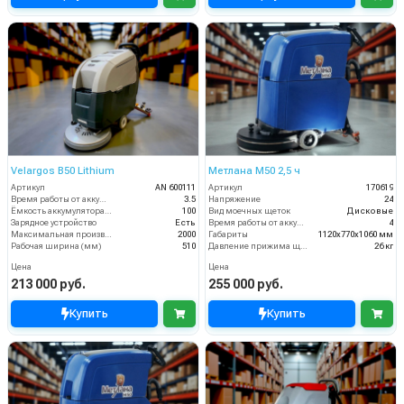
Velargos B50 Lithium
Метлана M50 2,5 ч
Артикул
AN 600111
Артикул
170619
Время работы от аккумуляторов (ч)
3.5
Напряжение
24
Ёмкость аккумулятора (Ач)
100
Вид моечных щеток
Дисковые
Зарядное устройство
Есть
Время работы от аккумуляторов (ч)
4
Максимальная производительность (кв.м/час)
2000
Габариты
1120х770х1060 мм
Рабочая ширина (мм)
510
Давление прижима щеток
26 кг
Цена
Цена
213 000 руб.
255 000 руб.
Купить
Купить