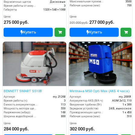
Максимальная производительность (кв.м/час)
3500
Вид моечных щеток
Дисковые
Рабочая ширина (мм)
700
Время работы от аккумуляторов (ч)
3
Габариты
1320 × 540 × 1060
Цена
Цена
275 000 руб.
277 000 руб.
301 000 руб.
Купить
Купить
BENNETT SMART S510B
Метлана М50 Opti Max (АКБ 4 часа)
Артикул
my.21268
Артикул
my.20891
Время работы (ч)
3
Аккумулятор АКБ (В/А·ч)
AGM 2х12, 110
Ёмкость аккумулятора (Ач)
113
Вакуумная турбина (Вт)
1 х 300
Мощность мотора щеток
550
Зарядное устройство
24 В, выносное
Разряжение (мБар)
160
Привод моющих щеток (Вт)
1 х 450
Ширина водосборной рейки
800
Рабочая ширина (мм)
510
Цена
Цена
284 000 руб.
302 000 руб.