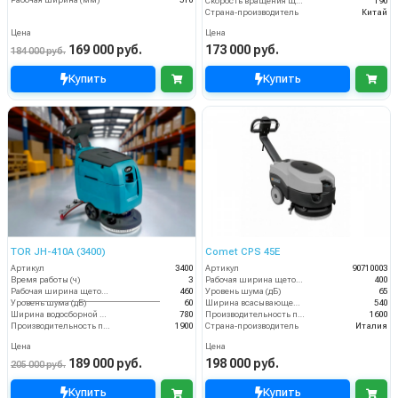
Скорость вращения щётки (об/мин)
190
Страна-производитель
Китай
Цена
Цена
169 000 руб.
173 000 руб.
184 000 руб.
Купить
Купить
TOR JH-410A (3400)
Comet CPS 45E
Артикул
3400
Артикул
90710003
Время работы (ч)
3
Рабочая ширина щеток (мм)
400
Рабочая ширина щеток (мм)
460
Уровень шума (дБ)
65
Уровень шума (дБ)
60
Ширина всасывающей балки (мм)
540
Ширина водосборной рейки
780
Производительность по площади (м2/ч)
1600
Производительность по площади (м2/ч)
1900
Страна-производитель
Италия
Цена
Цена
189 000 руб.
198 000 руб.
205 000 руб.
Купить
Купить