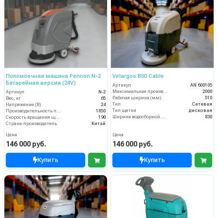
Поломоечная машина Pennon N-2
Velargos B50 Cable
Батарейная версия (24V)
Артикул
AN 600105
Максимальная производительность (кв.м/час)
2000
Артикул
N-2
Рабочая ширина (мм)
510
Вес, кг
65
Тип
Сетевая
Напряжение (В)
24
Тип щетки
дисковая
Производительность по площади (м2/ч)
1850
Ширина водосборной рейки
830
Скорость вращения щётки (об/мин)
190
Страна-производитель
Китай
Цена
Цена
146 000 руб.
146 000 руб.
Купить
Купить