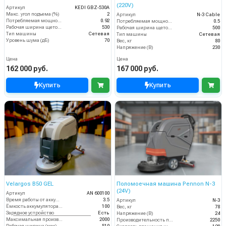
(220V)
Артикул
KEDI GBZ-530A
Макс. угол подъема (%)
2
Артикул
N-3 Cable
Потребляемая мощность (кВт)
0.92
Потребляемая мощность (кВт)
0.5
Рабочая ширина щеток (мм)
530
Рабочая ширина щеток (мм)
500
Тип машины
Сетевая
Тип машины
Сетевая
Уровень шума (дБ)
70
Вес, кг
80
Напряжение (В)
230
Цена
Цена
162 000 руб.
167 000 руб.
Купить
Купить
Velargos B50 GEL
Поломоечная машина Pennon N-3
(24V)
Артикул
AN 600100
Время работы от аккумуляторов (ч)
3.5
Артикул
N-3
Ёмкость аккумулятора (Ач)
100
Вес, кг
78
Зарядное устройство
Есть
Напряжение (В)
24
Максимальная производительность (кв.м/час)
2000
Производительность по площади (м2/ч)
2250
Рабочая ширина (мм)
510