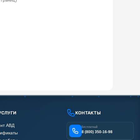
 страниц)
УСЛУГИ
КОНТАКТЫ
нт АВД
Бесплатный
8 (800) 350-16-98
тификаты