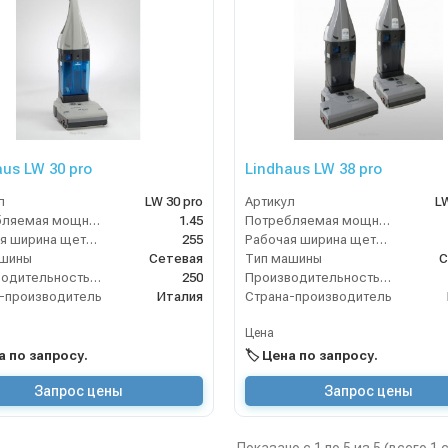
aus LW 30 pro
Lindhaus LW 38 pro
л
LW 30 pro
Артикул
LW
Потребляемая мощность (кВт)
1.45
Потребляемая мощность (кВт)
Рабочая ширина щеток (мм)
255
Рабочая ширина щеток (мм)
ашины
Сетевая
Тип машины
С
Производительность по площади (м2/ч)
250
Производительность по площади (м2/ч)
-производитель
Италия
Страна-производитель
Цена
на по запросу.
🏷️ Цена по запросу.
Запрос цены
Запрос цены