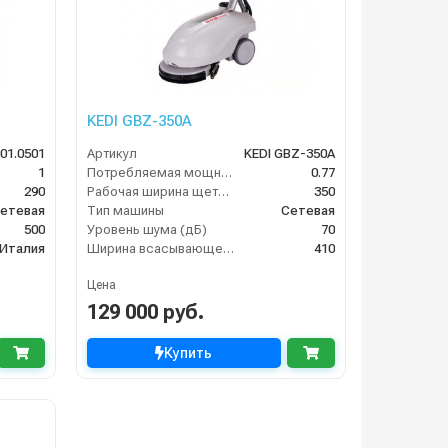
KEDI GBZ-350A
501.0501
Артикул
KEDI GBZ-350A
1
Потребляемая мощность (кВт)
0.77
290
Рабочая ширина щеток (мм)
350
етевая
Тип машины
Сетевая
500
Уровень шума (дБ)
70
Италия
Ширина всасывающей балки (мм)
410
Цена
129 000 руб.
Купить