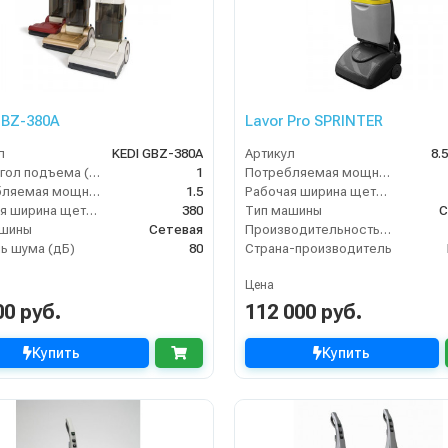
GBZ-380A
Lavor Pro SPRINTER
л
KEDI GBZ-380A
Артикул
8.
Макс. угол подъема (%)
1
Потребляемая мощность (кВт)
Потребляемая мощность (кВт)
1.5
Рабочая ширина щеток (мм)
Рабочая ширина щеток (мм)
380
Тип машины
С
ашины
Сетевая
Производительность по площади (м2/ч)
ь шума (дБ)
80
Страна-производитель
Цена
00 руб.
112 000 руб.
Купить
Купить