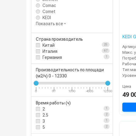
Comac
Comet
KEDI
Показать все
KEDI 
Страна производитель
Китай
25
Артику
Италия
67
Германия
1
Тип м
Производительность по площади
Уровен
(м2/ч)
0
-
12330
Цена
0
97
1090
4505
12330
49 0
Время работы (ч)
2
1
2.5
2
3
1
5
2