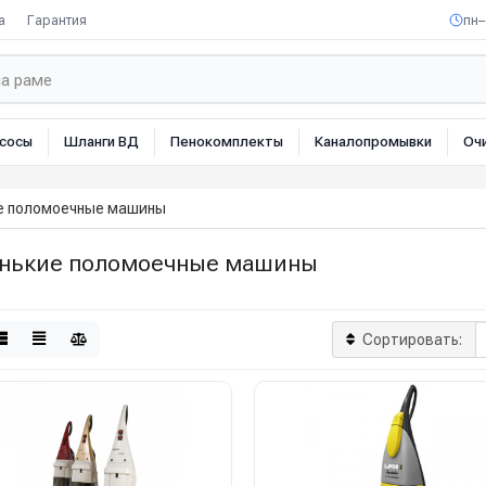
а
Гарантия
пн–
сосы
Шланги ВД
Пенокомплекты
Каналопромывки
Оч
е поломоечные машины
нькие поломоечные машины
Сортировать: