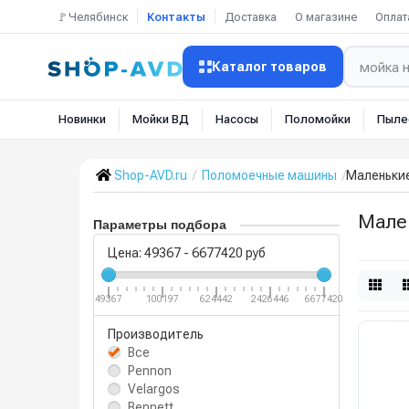
🚩Челябинск
Контакты
Доставка
О магазине
Оплат
Каталог товаров
Новинки
Мойки ВД
Насосы
Поломойки
Пыле
Shop-AVD.ru
Поломоечные машины
Маленьки
Мале
Параметры подбора
Цена:
49367
-
6677420
руб
49367
100197
624442
2426446
6677420
Производитель
Все
Pennon
Velargos
Bennett