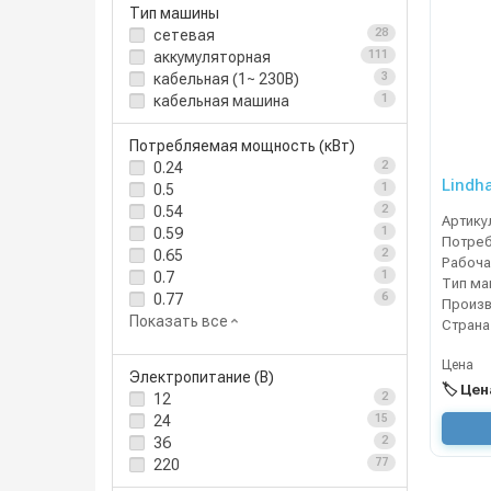
Тип машины
сетевая
28
аккумуляторная
111
кабельная (1~ 230В)
3
кабельная машина
1
Потребляемая мощность (кВт)
0.24
2
Lindh
0.5
1
0.54
2
Артику
0.59
1
0.65
2
0.7
1
Тип м
0.77
6
Показать все
Страна
Цена
Электропитание (В)
🏷️ Це
12
2
24
15
36
2
220
77