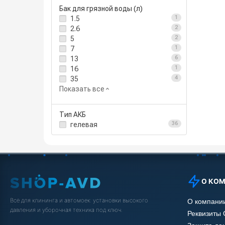
Бак для грязной воды (л)
1.5
1
2.6
2
5
2
7
1
13
6
16
1
35
4
Показать все
Тип АКБ
гелевая
36
О КО
Всё для клининга и автомоек: установки высокого
О компани
давления и уборочная техника под ключ.
Реквизиты