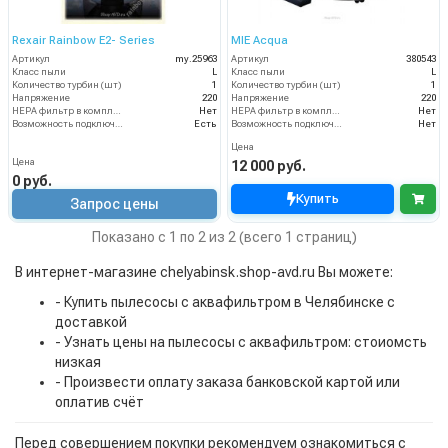
Rexair Rainbow E2- Series
MIE Acqua
Артикул
my.25963
Артикул
380543
Класс пыли
L
Класс пыли
L
Количество турбин (шт)
1
Количество турбин (шт)
1
Напряжение
220
Напряжение
220
HEPA фильтр в комплекте
Нет
HEPA фильтр в комплекте
Нет
Возможность подключения электрощетки
Есть
Возможность подключения электрощетки
Нет
Цена
Цена
12 000 руб.
0 руб.
Купить
Запрос цены
Показано с 1 по 2 из 2 (всего 1 страниц)
В интернет-магазине chelyabinsk.shop-avd.ru Вы можете:
- Купить пылесосы с аквафильтром в Челябинске с
доставкой
- Узнать цены на пылесосы с аквафильтром: стоиомсть
низкая
- Произвести оплату заказа банковской картой или
оплатив счёт
Перед совершением покупки рекомендуем ознакомиться с