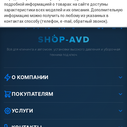
подробной информацией о товарах: на сайте доступны
характеристики всех моделей и их описания. Дополнительную
информацию можно получить по любому из указанных в
контактах способу (телефон, e-mail, обратный звонок).
Всё для клининга и автомоек: установки высокого давления и уборочная
техника под ключ.
О КОМПАНИИ
О компании
Реквизиты ООО «Шоп АВД»
ПОКУПАТЕЛЯМ
Защита данных клиента
Как заказать?
Условия соглашения
Оплата
УСЛУГИ
Вакансии
Доставка
Ремонт АВД
Рассрочка
Гарантия
Сертификаты