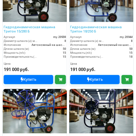
Гидродинамическая машина
Гидродинамическая машина
Тритон 15/280 Б
Тритон 18/250 Б
Артикул
my.20938
Артикул
my.20944
Диаметр шланга (⌀) мм:
8
Диаметр шланга (⌀) мм:
8
Исполнение
Автономный на шасси
Исполнение
Автономный на шасси
Длина шланга (м)
50
Длина шланга (м)
50
Мощность (л/с)
15
Мощность (л/с)
15
Производительность (л/мин)
15
Производительность (л/мин)
18
Цена
Цена
191 000 руб.
191 000 руб.
Купить
Купить