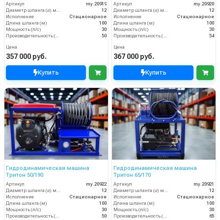
Артикул
my.20919
Артикул
my.20920
Диаметр шланга (⌀) мм:
12
Диаметр шланга (⌀) мм:
12
Исполнение
Стационарное
Исполнение
Стационарное
Длина шланга (м)
100
Длина шланга (м)
100
Мощность (л/с)
30
Мощность (л/с)
30
Производительность (л/мин)
50
Производительность (л/мин)
54
Цена
Цена
357 000 руб.
367 000 руб.
Купить
Купить
Гидродинамическая машина
Гидродинамическая машина
Тритон 50/190
Тритон 65/170
Артикул
my.20922
Артикул
my.20921
Диаметр шланга (⌀) мм:
12
Диаметр шланга (⌀) мм:
12
Исполнение
Стационарное
Исполнение
Стационарное
Длина шланга (м)
100
Длина шланга (м)
100
Мощность (л/с)
30
Мощность (л/с)
30
Производительность (л/мин)
50
Производительность (л/мин)
65