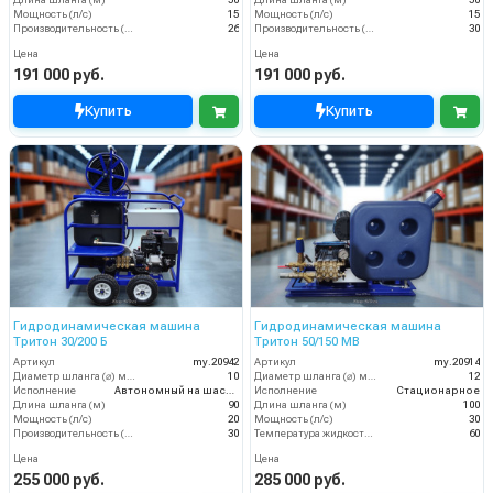
Длина шланга (м)
50
Длина шланга (м)
50
Мощность (л/с)
15
Мощность (л/с)
15
Производительность (л/мин)
26
Производительность (л/мин)
30
Цена
Цена
191 000 руб.
191 000 руб.
Купить
Купить
Гидродинамическая машина
Гидродинамическая машина
Тритон 30/200 Б
Тритон 50/150 МВ
Артикул
my.20942
Артикул
my.20914
Диаметр шланга (⌀) мм:
10
Диаметр шланга (⌀) мм:
12
Исполнение
Автономный на шасси
Исполнение
Стационарное
Длина шланга (м)
90
Длина шланга (м)
100
Мощность (л/с)
20
Мощность (л/с)
30
Производительность (л/мин)
30
Температура жидкости (°С) max
60
Цена
Цена
255 000 руб.
285 000 руб.