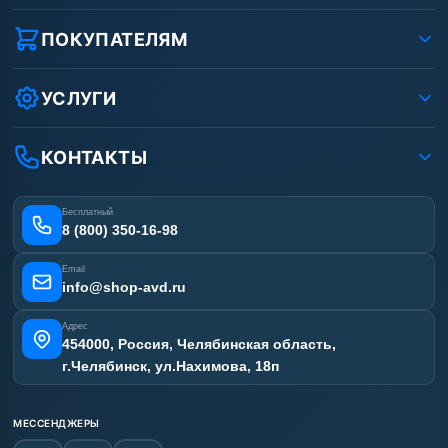
О компании
Реквизиты ООО «Шоп АВД»
ПОКУПАТЕЛЯМ
Защита данных клиента
Как заказать?
Условия соглашения
Оплата
УСЛУГИ
Вакансии
Доставка
Ремонт АВД
Рассрочка
Гарантия
Сертификаты
КОНТАКТЫ
Статьи
Лизинг
Наши работы
Получить скидку
Отзывы наших клиентов
Бесплатный
Карта сайта
8 (800) 350-16-98
Email
info@shop-avd.ru
Адрес
454000, Россия, Челябинская область,
г.Челябинск, ул.Нахимова, 18п
МЕССЕНДЖЕРЫ