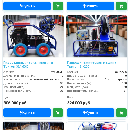
Купить
Купить
Гидродинамическая машина
Гидродинамическая машина
Тритон 38/160 Б
Тритон 21/250
Артикул
my.20941
Артикул
my.20915
Диаметр шланга (⌀) мм:
10
Диаметр шланга (⌀) мм:
10
Исполнение
Автономный на шасси
Исполнение
Стационарное
Длина шланга (м)
90
Длина шланга (м)
100
Мощность (л/с)
24
Мощность (л/с)
20
Производительность (л/мин)
38
Производительность (л/мин)
21
Цена
Цена
306 000 руб.
326 000 руб.
Купить
Купить