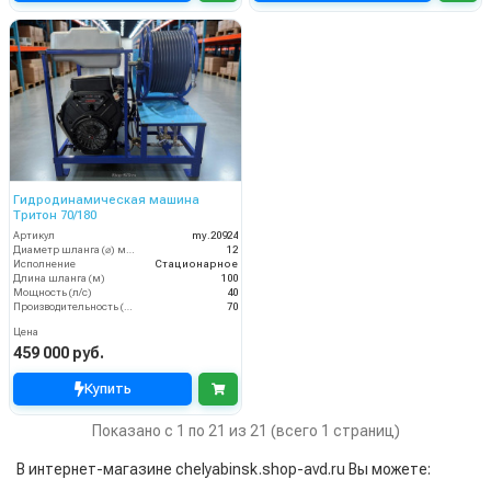
Гидродинамическая машина
Тритон 70/180
Артикул
my.20924
Диаметр шланга (⌀) мм:
12
Исполнение
Стационарное
Длина шланга (м)
100
Мощность (л/с)
40
Производительность (л/мин)
70
Цена
459 000 руб.
Купить
Показано с 1 по 21 из 21 (всего 1 страниц)
В интернет-магазине chelyabinsk.shop-avd.ru Вы можете: