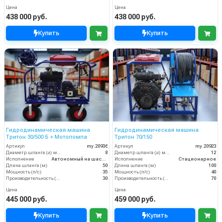
Цена
Цена
438 000 руб.
438 000 руб.
Купить
Купить
Гидродинамическая машина
Гидродинамическая машина
Тритон 30/500 Б + Мотопомпа
Тритон 70/150
Артикул
my.20936
Артикул
my.20923
Диаметр шланга (⌀) мм:
8
Диаметр шланга (⌀) мм:
12
Исполнение
Автономный на шасси
Исполнение
Стационарное
Длина шланга (м)
50
Длина шланга (м)
100
Мощность (л/с)
35
Мощность (л/с)
40
Производительность (л/мин)
30
Производительность (л/мин)
70
Цена
Цена
445 000 руб.
459 000 руб.
Купить
Купить