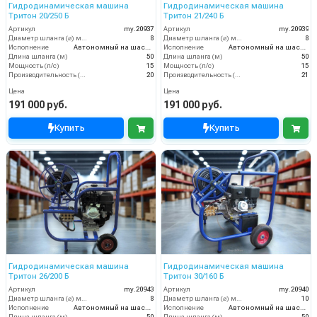
Гидродинамическая машина
Гидродинамическая машина
Тритон 20/250 Б
Тритон 21/240 Б
Артикул
my.20937
Артикул
my.20939
Диаметр шланга (⌀) мм:
8
Диаметр шланга (⌀) мм:
8
Исполнение
Автономный на шасси
Исполнение
Автономный на шасси
Длина шланга (м)
50
Длина шланга (м)
50
Мощность (л/с)
15
Мощность (л/с)
15
Производительность (л/мин)
20
Производительность (л/мин)
21
Цена
Цена
191 000 руб.
191 000 руб.
Купить
Купить
Гидродинамическая машина
Гидродинамическая машина
Тритон 26/200 Б
Тритон 30/160 Б
Артикул
my.20943
Артикул
my.20940
Диаметр шланга (⌀) мм:
8
Диаметр шланга (⌀) мм:
10
Исполнение
Автономный на шасси
Исполнение
Автономный на шасси