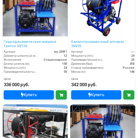
Гидродинамическая машина
Каналопромывочный аппарат
Тритон 50/150
350/25
Артикул
my.20917
Артикул
----
Диаметр шланга (⌀) мм:
12
Мощность (л/с)
24
Исполнение
Стационарное
Производительность (л/мин)
25
Длина шланга (м)
100
Давление (бар)
350
Мощность (л/с)
24
Страна-производитель
Россия
Производительность (л/мин)
50
Масса (кг)
160
Цена
Цена
336 000 руб.
342 000 руб.
Купить
Купить