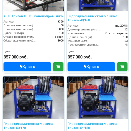
АВД Тритон К-50 - каналопромывка
Гидродинамическая машина
Тритон 48/160
Артикул
K-50
Производительность (л/мин)
50
Артикул
my.20918
Производительность (л/ч)
3000
Диаметр шланга (⌀) мм:
12
Давление (бар)
190
Исполнение
Стационарное
Страна-производитель
Россия
Длина шланга (м)
100
Обороты двигателя (об/мин)
3000
Мощность (л/с)
24
Производительность (л/мин)
48
Цена
Цена
357 000 руб.
357 000 руб.
Купить
Купить
Гидродинамическая машина
Гидродинамическая машина
Тритон 50/170
Тритон 54/150