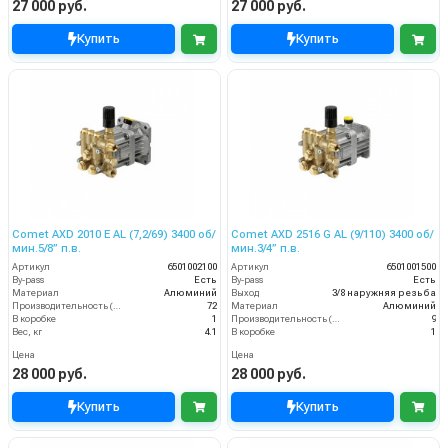
27 000 руб.
27 000 руб.
Купить
Купить
Comet AXD 2010 E AL (7,2/69) 3400 об/
Comet AXD 2516 G AL (9/110) 3400 об/
мин.5/8” п.в.
мин.3/4” п.в.
Артикул
6501002100
Артикул
6501001500
By-pass
Есть
By-pass
Есть
Материал
Алюминий
Выход
3/8 наружняя резьба
Производительность (л/мин)
72
Материал
Алюминий
В коробке
1
Производительность (л/мин)
9
Вес, кг
4.1
В коробке
1
Цена
Цена
28 000 руб.
28 000 руб.
Купить
Купить