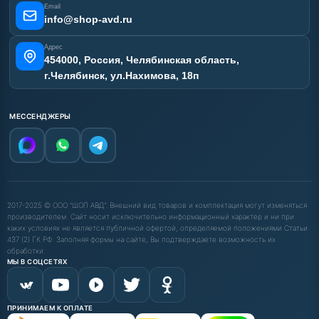
Email
info@shop-avd.ru
Адрес
454000, Россия, Челябинская область,
г.Челябинск, ул.Нахимова, 18п
МЕССЕНДЖЕРЫ
2017-2025 © ООО "ШОП АВД". Внешний вид товаров и комплектация могут изменяться
производителем. Сайт носит исключительно информационный характер и ни при
каких условиях не является публичной офертой, определяемой положениями Статьи
437 (2) ГК РФ. Заполняя формы на сайте, Вы подтверждаете возможность их
обработки.
МЫ В СОЦСЕТЯХ
ПРИНИМАЕМ К ОПЛАТЕ