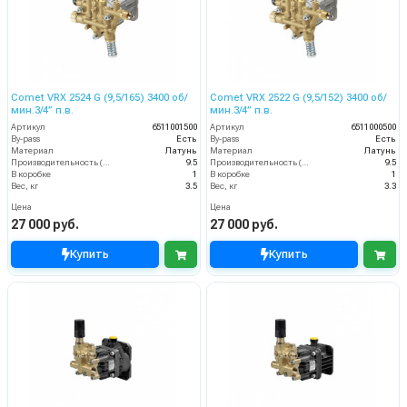
Comet VRX 2524 G (9,5/165) 3400 об/
Comet VRX 2522 G (9,5/152) 3400 об/
мин.3/4” п.в.
мин.3/4” п.в.
Артикул
6511001500
Артикул
6511000500
By-pass
Есть
By-pass
Есть
Материал
Латунь
Материал
Латунь
Производительность (л/мин)
9.5
Производительность (л/мин)
9.5
В коробке
1
В коробке
1
Вес, кг
3.5
Вес, кг
3.3
Цена
Цена
27 000 руб.
27 000 руб.
Купить
Купить