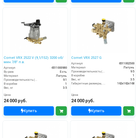
Comet VRX 2522 V (9,1/152) 3200 об/
Comet VRX 2527 G
мин.7/8” п.в.
Артикул
6511002500
Материал
Латунь
Артикул
6511000900
Производительность (л/мин)
9.5
By-pass
Есть
В коробке
1
Материал
Латунь
Вес, кг
3.5
Производительность (л/мин)
9.1
Габаритные размеры, мм
162x162x168
В коробке
1
Вес, кг
3.5
Цена
Цена
24 000 руб.
24 000 руб.
Купить
Купить