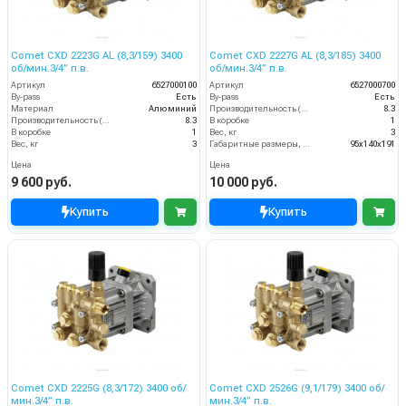
Comet CXD 2223G AL (8,3/159) 3400
Comet CXD 2227G AL (8,3/185) 3400
об/мин.3/4” п.в.
об/мин.3/4” п.в.
Артикул
6527000100
Артикул
6527000700
By-pass
Есть
By-pass
Есть
Материал
Алюминий
Производительность (л/мин)
8.3
Производительность (л/мин)
8.3
В коробке
1
В коробке
1
Вес, кг
3
Вес, кг
3
Габаритные размеры, мм
95x140x191
Цена
Цена
9 600 руб.
10 000 руб.
Купить
Купить
Comet CXD 2225G (8,3/172) 3400 об/
Comet CXD 2526G (9,1/179) 3400 об/
мин.3/4” п.в.
мин.3/4” п.в.