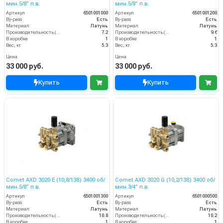
мин.5/8” п.в.
мин.5/8” п.в.
Артикул
6501001000
Артикул
6501001200
By-pass
Есть
By-pass
Есть
Материал
Латунь
Материал
Латунь
Производительность (л/мин)
7.2
Производительность (л/мин)
9.6
В коробке
1
В коробке
1
Вес, кг
5.3
Вес, кг
5.3
Цена
Цена
33 000 руб.
33 000 руб.
Купить
Купить
Comet AXD 3020 E (10,8/138) 3400 об/
Comet AXD 3020 G (10,2/138) 3400 об/
мин.5/8” п.в.
мин.3/4” п.в.
Артикул
6501001300
Артикул
6501000500
By-pass
Есть
By-pass
Есть
Материал
Латунь
Материал
Латунь
Производительность (л/мин)
10.8
Производительность (л/мин)
10.2
В коробке
1
В коробке
1