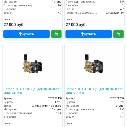
Материал
Латунь
Производительность (л/мин)
8.5
Производительность (л/мин)
9.6
В коробке
1
В коробке
1
Вес, кг
4.7
Вес, кг
4.7
Габаритные размеры, мм
234.5x125x189
Цена
Цена
27 000 руб.
27 000 руб.
Купить
Купить
Comet BXD 3020 G (10,6/138) 3400 об/
Comet BXD 3020 G (10,6/138) 3400 об/
мин.3/4” п.в.
мин.5/8” п.в.
Артикул
6525100400
Артикул
6525101200
By-pass
Есть
By-pass
Нет
Выход
3/8 наружняя резьба
Материал
Латунь
Материал
Латунь
Производительность (л/мин)
10.6
Производительность (л/мин)
10.6
В коробке
1
В коробке
1
Вес, кг
4.7
Цена
Цена