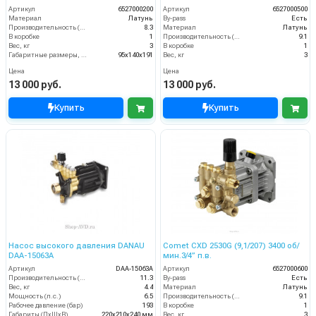
Артикул
6527000200
Артикул
6527000500
Материал
Латунь
By-pass
Есть
Производительность (л/мин)
8.3
Материал
Латунь
В коробке
1
Производительность (л/мин)
9.1
Вес, кг
3
В коробке
1
Габаритные размеры, мм
95x140x191
Вес, кг
3
Цена
Цена
13 000 руб.
13 000 руб.
Купить
Купить
Насос высокого давления DANAU
Comet CXD 2530G (9,1/207) 3400 об/
DAA-15063A
мин.3/4” п.в.
Артикул
DAA-15063A
Артикул
6527000600
Производительность (л/мин)
11.3
By-pass
Есть
Вес, кг
4.4
Материал
Латунь
Мощность (л.с.)
6.5
Производительность (л/мин)
9.1
Рабочее давление (бар)
193
В коробке
1
Габариты (ДхШхВ)
220х210х240 мм
Вес, кг
3