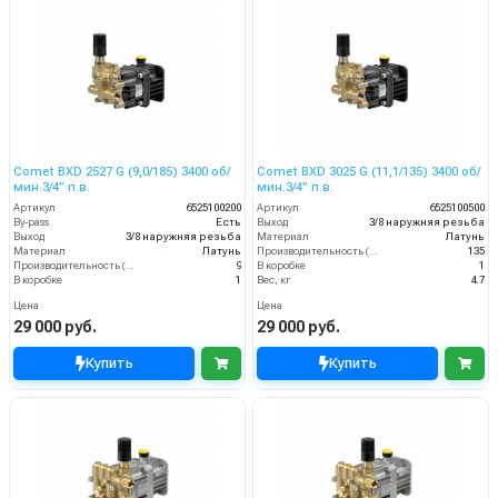
Comet BXD 2527 G (9,0/185) 3400 об/
Comet BXD 3025 G (11,1/135) 3400 об/
мин.3/4” п.в.
мин.3/4” п.в.
Артикул
6525100200
Артикул
6525100500
By-pass
Есть
Выход
3/8 наружняя резьба
Выход
3/8 наружняя резьба
Материал
Латунь
Материал
Латунь
Производительность (л/мин)
135
Производительность (л/мин)
9
В коробке
1
В коробке
1
Вес, кг
4.7
Цена
Цена
29 000 руб.
29 000 руб.
Купить
Купить