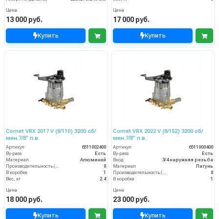
Цена
Цена
13 000 руб.
17 000 руб.
Купить
Купить
Comet VRX 2017 V (8/110) 3200 об/
Comet VRX 2022 V (8/152) 3200 об/
мин.7/8” п.в.
мин.7/8” п.в.
Артикул
6511002400
Артикул
6511000400
By-pass
Есть
By-pass
Есть
Материал
Алюминий
Вход
3/4 наружняя резьба
Производительность (л/мин)
8
Материал
Латунь
В коробке
1
Производительность (л/мин)
8
Вес, кг
2.4
В коробке
1
Цена
Цена
18 000 руб.
23 000 руб.
Купить
Купить