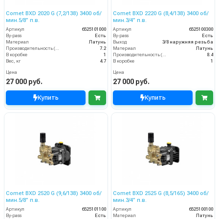
Comet BXD 2020 G (7,2/138) 3400 об/
Comet BXD 2220 G (8,4/138) 3400 об/
мин.5/8” п.в.
мин.3/4” п.в.
Артикул
6525101000
Артикул
6525100300
By-pass
Есть
By-pass
Есть
Материал
Латунь
Выход
3/8 наружняя резьба
Производительность (л/мин)
7.2
Материал
Латунь
В коробке
1
Производительность (л/мин)
8.4
Вес, кг
4.7
В коробке
1
Цена
Цена
27 000 руб.
27 000 руб.
Купить
Купить
Comet BXD 2520 G (9,6/138) 3400 об/
Comet BXD 2525 G (8,5/165) 3400 об/
мин.5/8” п.в.
мин.3/4” п.в.
Артикул
6525101100
Артикул
6525100100
By-pass
Есть
Материал
Латунь