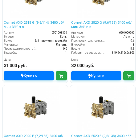
Comet AXD 2518 G (9,6/114) 3400 об/
Comet AXD 2520 G (9,6/138) 3400 об/
мин.3/4” п.в.
мин.3/4” п.в.
Артикул
6501001800
Артикул
6501000200
By-pass
Есть
Материал
Латунь
Выход
3/8 наружняя резьба
Производительность (л/мин)
9.6
Материал
Латунь
В коробке
1
Производительность (л/мин)
9.6
Вес, кг
5.3
В коробке
1
Габаритные размеры, мм
149.5x215x5x169
Цена
Цена
31 000 руб.
32 000 руб.
Купить
Купить
Comet AXD 2020 E (7,2/138) 3400 об/
Comet AXD 2520 E (9,6/138) 3400 об/