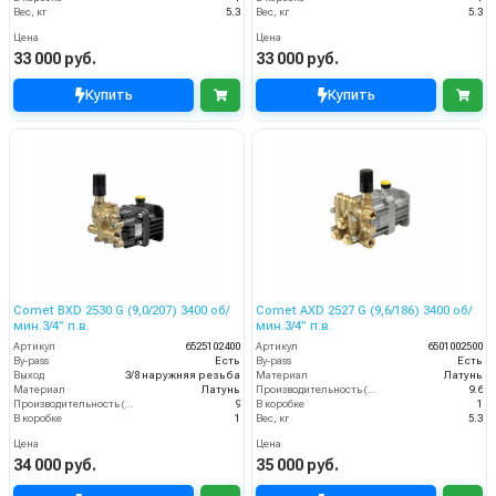
Вес, кг
5.3
Вес, кг
5.3
Цена
Цена
33 000 руб.
33 000 руб.
Купить
Купить
Comet BXD 2530 G (9,0/207) 3400 об/
Comet AXD 2527 G (9,6/186) 3400 об/
мин.3/4” п.в.
мин.3/4” п.в.
Артикул
6525102400
Артикул
6501002500
By-pass
Есть
By-pass
Есть
Выход
3/8 наружняя резьба
Материал
Латунь
Материал
Латунь
Производительность (л/мин)
9.6
Производительность (л/мин)
9
В коробке
1
В коробке
1
Вес, кг
5.3
Цена
Цена
34 000 руб.
35 000 руб.