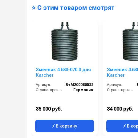
⭐ С этим товаром смотрят
Змеевик 4.680-070.0 для
Змеевик 4.68
Karcher
Karcher
Артикул:
R+M200080532
Артикул:
Страна-производитель:
Германия
Страна-производитель:
35 000 руб.
34 000 руб.
⚡ В корзину
⚡ В ко