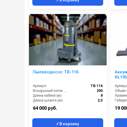
Пылеводосос TB-116
Акку
RL195
Артикул:
TB-116
Артикул
Воздушный поток (л/сек):
200
Объем б
Длина кабеля (м):
8
Уровен
Длина шланга (м):
2,5
Габари
Ёмкость бака (л):
160
Кол-во 
64 000 руб.
19 00
⚡ В корзину