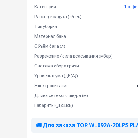
Категория
Профе
Расход воздуха (л/сек)
Тип уборки
Материал бака
Объём бака (л)
Разрежение / сила всасывания (мбар)
Система сбора грязи
Уровень шума (дБ(А))
Электропитание
п
Длина сетевого шнура (м)
Габариты (ДхШхВ)
🚚 Для заказа TOR WL092A-20LPS P