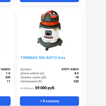
TORNADO 504 JUSTO Inox
11ASDO
Артикул:
07071 ASDO
1.5
Длина кабеля (м):
8.5
220
Уровень шума (дБ):
78
11
Напряжение (В):
220
420х830
Мощность (кВт):
1.5
59 000 руб.
64 000 руб.
⚡ В корзину