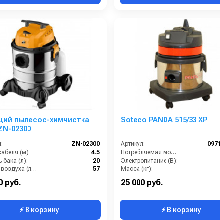
ий пылесос-химчистка
Soteco PANDA 515/33 XP
ZN-02300
:
ZN-02300
Артикул:
097
абеля (м):
4.5
Потребляемая мощность (кВт):
 бака (л):
20
Электропитание (В):
Расход воздуха (л/сек):
57
Масса (кг):
Сила всасывания (мбар):
210
Размеры ДхШхВ (мм):
420х
0 руб.
25 000 руб.
⚡ В корзину
⚡ В корзину