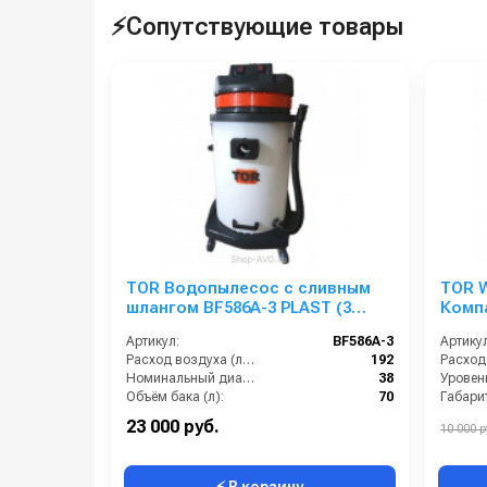
⚡Сопутствующие товары
TOR Водопылесос с сливным
TOR W
шлангом BF586A-3 PLAST (3
Комп
мотора)
рабо
Артикул:
BF586A-3
Артикул
элек
Расход воздуха (л/сек):
192
Номинальный диаметр принадлежностей (мм):
38
Объём бака (л):
70
Габари
Рабочая ширина основной насадки (мм):
400
23 000 руб.
10 000 р
⚡ В корзину