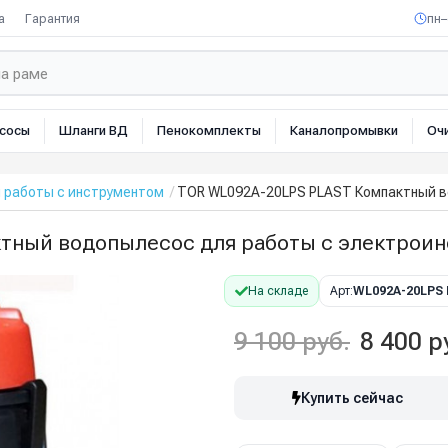
а
Гарантия
пн–
сосы
Шланги ВД
Пенокомплекты
Каналопромывки
Оч
 работы с инструментом
TOR WL092A-20LPS PLAST Компактный в
тный водопылесос для работы с электрои
На складе
Арт:
WL092A-20LPS
9 100 руб.
8 400 р
Купить сейчас