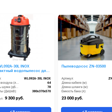
L092A-30L INOX
Пылеводосос ZN-03500
актный водопылесос для
ты с
:
WL092A-30L INOX
Артикул:
ZN
троинструментом
Расход воздуха (л/сек):
64
Длина кабеля (м):
Уровень шума (дБ(А)):
78
Длина шланга (м):
ты (ДхШхВ):
380х370х570
Ёмкость бака (л):
Длина сетевого шнура (м):
10
Мощность (Вт):
9 300 руб.
23 000 руб.
уб.
⚡ В корзину
⚡ В корзину