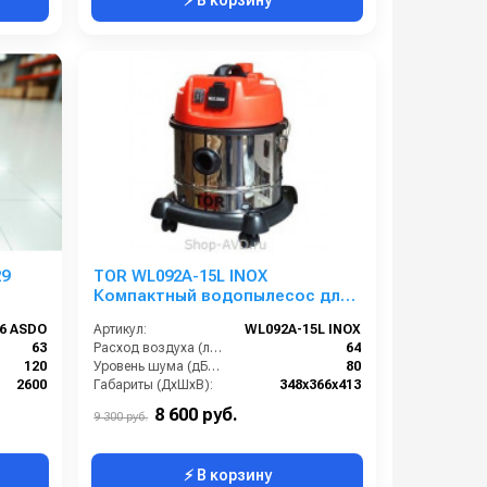
9
TOR WL092A-15L INOX
Компактный водопылесос для
работы с
36 ASDO
Артикул:
WL092A-15L INOX
электроинструментом
63
Расход воздуха (л/сек):
64
120
Уровень шума (дБ(А)):
80
2600
Габариты (ДхШхВ):
348х366х413
220
Длина сетевого шнура (м):
10
8 600 руб.
9 300 руб.
⚡ В корзину