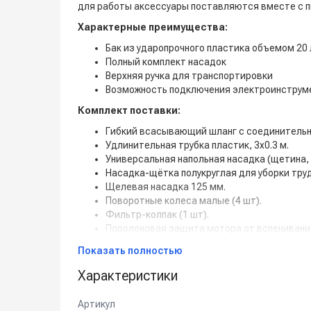
для работы аксессуары поставляются вместе с 
Характерные преимущества:
Бак из ударопрочного пластика объемом 20 
Полный комплект насадок
Верхняя ручка для транспортировки
Возможность подключения электроинструм
Комплект поставки:
Гибкий всасывающий шланг с соединительно
Удлинительная трубка пластик, 3х0.3 м.
Универсальная напольная насадка (щетина, 
Насадка-щётка полукруглая для уборки тру
Щелевая насадка 125 мм.
Поворотные колеса малые (4 шт).
Фильтр-колпак (1 шт).
Поролоновая защита мотора от вспенивания
Розетка для подключения электроинструме
Показать полностью
Характеристики
Артикул