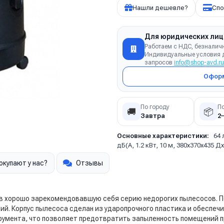
Нашли дешевле?
Спо
Для юридических лиц
Работаем с НДС, безналич
Индивидуальные условия д
запросов
info@shop-avd.ru
Оформ
По городу
П
🚚
📦
Завтра
2
Основные характеристики:
64 
дБ(А, 1.2 кВт, 10 м, 380х370х435 
окупают у нас?
Отзывы
в хорошо зарекомендовавшую себя серию недорогих пылесосов. По
й. Корпус пылесоса сделан из ударопрочного пластика и обеспеч
умента, что позволяет предотвратить запыленность помещений п