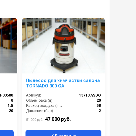
Пылесос для химчистки салона
TORNADO 300 GA
-03500
Артикул:
13713 ASDO
8
Объем бака (л):
20
1.5
Расход воздуха (л/сек):
58
20
Давление (бар):
2
1400
Мощность (Вт):
1400
47 000 руб.
51 000 руб.
⚡ В корзину