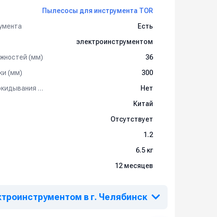
Пылесосы для инструмента TOR
умента
Есть
электроинструментом
жностей (мм)
36
ки (мм)
300
Рамная тележка с функцией опрокидывания бака
Нет
Китай
Отсутствует
1.2
6.5 кг
12 месяцев
ктроинструментом в г. Челябинск