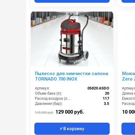
Пылесос для химчистки салона
Моющ
TORNADO 700 INOX
Zero 
Артикул:
05820 ASDO
Артикул
Объем бака (л):
20
Длина к
Расход воздуха (л/сек):
117
Ёмкость
Давление (бар):
3.5
Мощность (Вт):
2400
129 000 руб.
10 00
140 000 руб.
⚡ В корзину