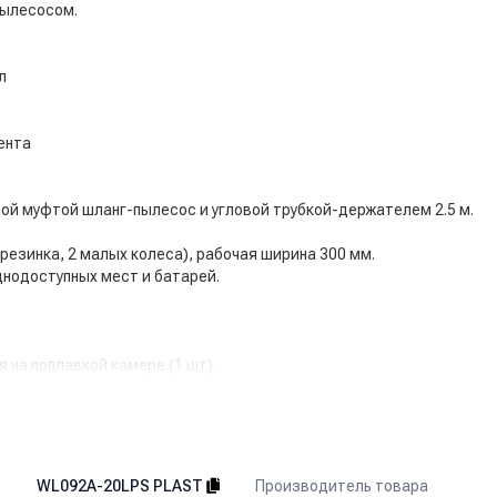
пылесосом.
л
ента
й муфтой шланг-пылесос и угловой трубкой-держателем 2.5 м.
резинка, 2 малых колеса), рабочая ширина 300 мм.
днодоступных мест и батарей.
 на поплавкой камере (1 шт).
нта
Производитель товара
WL092A-20LPS PLAST