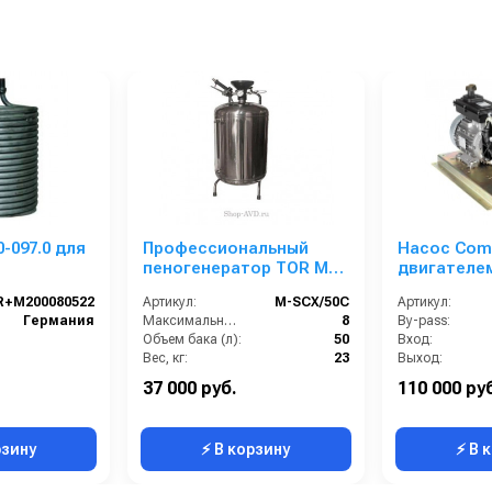
0-097.0 для
Профессиональный
Насос Come
пеногенератор TOR M-
двигателе
SCX/50C 50 л
R+M200080522
Артикул:
М-SCX/50C
Артикул:
(нержавеюшая сталь)
Германия
Максимальное давление (бар):
8
By-pass:
Объем бака (л):
50
Вход:
Вес, кг:
23
Выход:
Длина распылительного шланга (м):
10
Материал:
37 000 руб.
110 000 ру
Длина распылителя (мм):
700
Производительность (л/мин
рзину
⚡ В корзину
⚡ В 