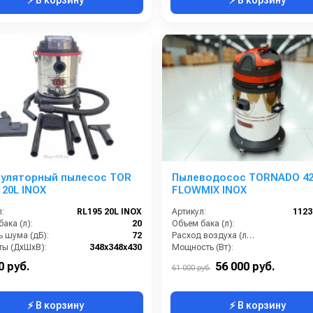
муляторный пылесос TOR
Пылеводосос TORNADO 42
 20L INOX
FLOWMIX INOX
:
RL195 20L INOX
Артикул:
112
ака (л):
20
Объем бака (л):
ь шума (дБ):
72
Расход воздуха (л/сек):
ты (ДхШхВ):
348х348х430
Мощность (Вт):
турбин:
1
Напряжение (В):
0 руб.
56 000 руб.
61 000 руб.
⚡ В корзину
⚡ В корзину