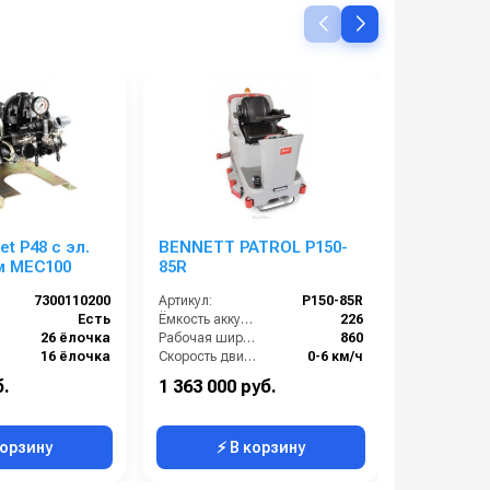
t P48 с эл.
BENNETT PATROL P150-
MEC WD 1
м MEC100
85R
и влажно
пласт. ба
7300110200
Артикул:
P150-85R
Артикул:
Вт, 16 л.
Есть
Ёмкость аккумулятора (Ач):
226
Материал:
26 ёлочка
Рабочая ширина (мм):
860
Вес, кг:
16 ёлочка
Скорость движения:
0-6 км/ч
Анодированный алюминий
Уровень шума (дБ):
68
Напряжение,
б.
1 363 000 руб.
14 000 ру
):
52.6
Ширина водосборной рейки:
1160
Объём, л:
корзину
⚡ В корзину
⚡ 