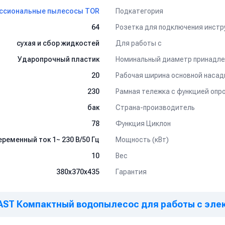
Подкатегория
ссиональные пылесосы TOR
Розетка для подключения инстр
64
Для работы с
сухая и сбор жидкостей
Номинальный диаметр принадле
Ударопрочный пластик
Рабочая ширина основной насад
20
230
Страна-производитель
бак
Функция Циклон
78
Мощность (кВт)
еременный ток 1~ 230 В/50 Гц
Вес
10
Гарантия
380х370х435
LAST Компактный водопылесос для работы с эле