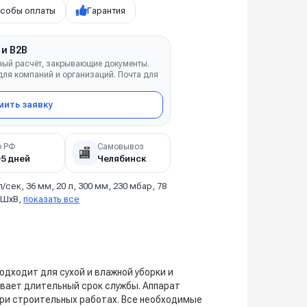
собы оплаты
Гарантия
 и B2B
ный расчёт, закрывающие документы.
ля компаний и организаций. Почта для
ить заявку
о РФ
Самовывоз
🏬
–5 дней
Челябинск
л/сек, 36 мм, 20 л, 300 мм, 230 мбар, 78
ДхШхВ,
показать все
дходит для сухой и влажной уборки и
ивает длительный срок службы. Аппарат
ри строительных работах. Все необходимые