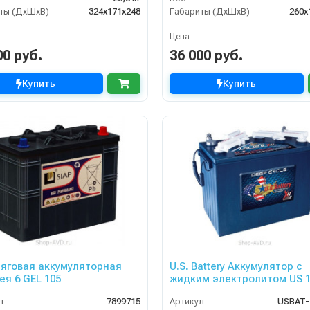
ты (ДхШхВ)
324x171x248
Габариты (ДхШхВ)
260x
Цена
00 руб.
36 000 руб.
Купить
Купить
Тяговая аккумуляторная
U.S. Battery Аккумулятор с
ея 6 GEL 105
жидким электролитом US 
XC2
л
7899715
Артикул
USBAT-