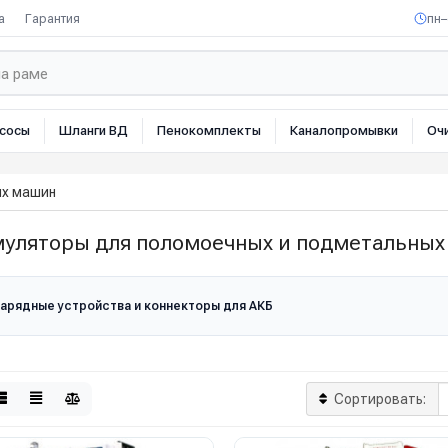
а
Гарантия
пн–
сосы
Шланги ВД
Пенокомплекты
Каналопромывки
Оч
ых машин
муляторы для поломоечных и подметальны
арядные устройства и коннекторы для АКБ
Сортировать: