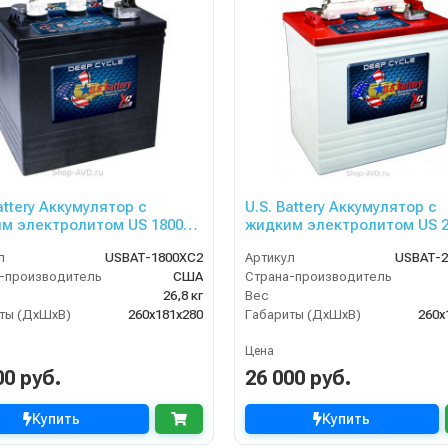
attery Аккумулятор с
U.S. Battery Аккумулятор с
м электролитом US 1800
жидким электролитом US 2
XC2
л
USBAT-1800XC2
Артикул
USBAT-2
-производитель
США
Страна-производитель
26,8 кг
Вес
ты (ДхШхВ)
260х181х280
Габариты (ДхШхВ)
260x
Цена
00 руб.
26 000 руб.
Купить
Купить