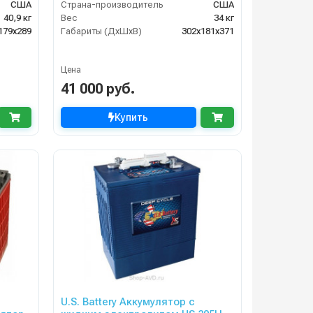
США
Страна-производитель
США
40,9 кг
Вес
34 кг
179х289
Габариты (ДхШхВ)
302х181х371
Цена
41 000 руб.
Купить
U.S. Battery Аккумулятор с