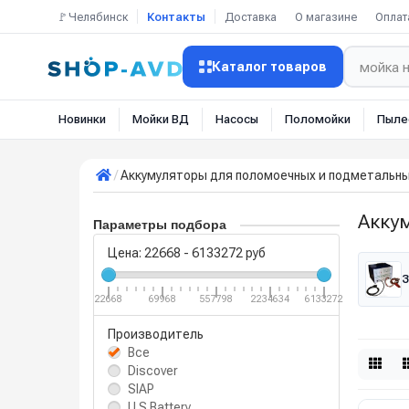
🚩Челябинск
Контакты
Доставка
О магазине
Оплат
Каталог товаров
Новинки
Мойки ВД
Насосы
Поломойки
Пыле
Аккумуляторы для поломоечных и подметальн
Акку
Параметры подбора
Цена:
22668
-
6133272
руб
З
22668
69968
557798
2234634
6133272
Производитель
Все
Discover
SIAP
U.S.Battery