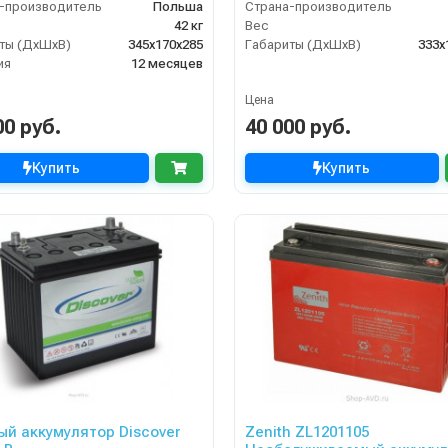
-производитель
Польша
Страна-производитель
42 кг
Вес
ты (ДхШхВ)
345x170x285
Габариты (ДхШхВ)
333х
ия
12 месяцев
Цена
00 руб.
40 000 руб.
Купить
Купить
ый аккумулятор Discover
Zenith ZL1201105