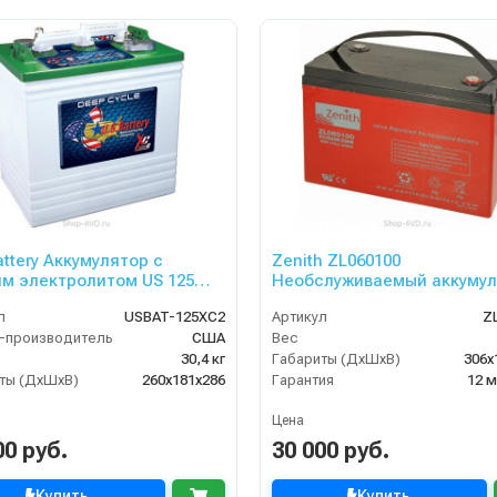
attery Аккумулятор с
Zenith ZL060100
м электролитом US 125
Необслуживаемый аккумул
л
USBAT-125XC2
Артикул
Z
-производитель
США
Вес
30,4 кг
Габариты (ДхШхВ)
306х
ты (ДхШхВ)
260x181x286
Гарантия
12 
Цена
00 руб.
30 000 руб.
Купить
Купить