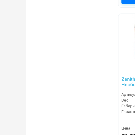
Zenit
Необс
Артику
Вес
Габари
Гарант
Цена