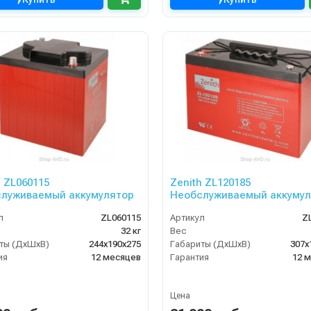
h ZL060115
Zenith ZL120185
луживаемый аккумулятор
Необслуживаемый аккумул
л
ZL060115
Артикул
Z
32 кг
Вес
ты (ДхШхВ)
244х190х275
Габариты (ДхШхВ)
307х
ия
12 месяцев
Гарантия
12 
Цена