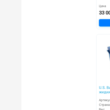
Цена
33 0
U.S. B
жидки
XC
Артику
Страна
Вес