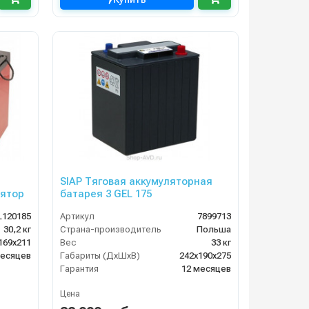
SIAP Тяговая аккумуляторная
ятор
батарея 3 GEL 175
L120185
Артикул
7899713
30,2 кг
Страна-производитель
Польша
169х211
Вес
33 кг
месяцев
Габариты (ДхШхВ)
242х190х275
Гарантия
12 месяцев
Цена