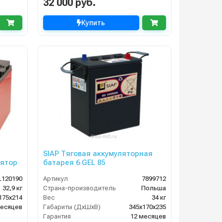
32 000 руб.
Купить
SIAP Тяговая аккумуляторная
ятор
батарея 6 GEL 85
L120190
Артикул
7899712
32,9 кг
Страна-производитель
Польша
175х214
Вес
34 кг
месяцев
Габариты (ДхШхВ)
345x170x235
Гарантия
12 месяцев