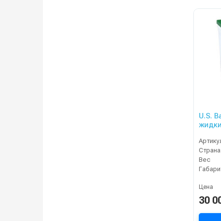
U.S. B
жидки
XC2
Артику
Страна
Вес
Габари
Цена
30 0