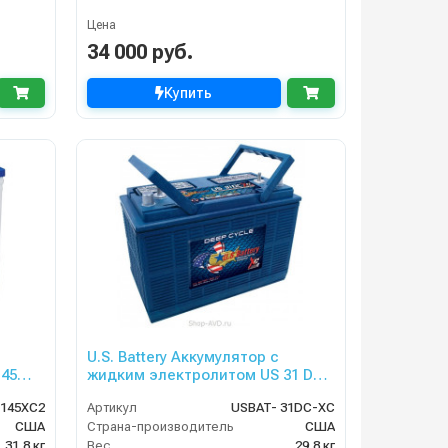
Цена
34 000 руб.
Купить
U.S. Battery Аккумулятор с
145
жидким электролитом US 31 DC
XC
145XC2
Артикул
USBAT- 31DC-XC
США
Страна-производитель
США
31,8 кг
Вес
29,8 кг