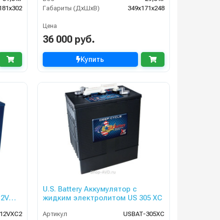
181x302
Габариты (ДхШхВ)
349х171х248
Цена
36 000 руб.
Купить
U.S. Battery Аккумулятор с
12V
жидким электролитом US 305 XC
12VXC2
Артикул
USBAT-305XC