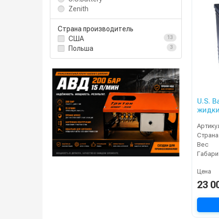
Zenith
Страна производитель
США
13
Польша
3
U.S. B
жидки
XC2
Артику
Страна
Вес
Габари
Цена
23 0