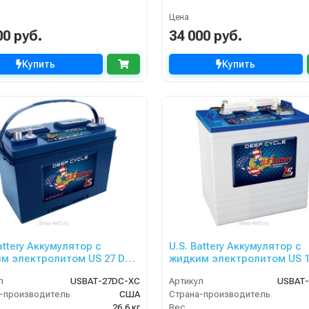
Цена
00 руб.
34 000 руб.
Купить
Купить
attery Аккумулятор с
U.S. Battery Аккумулятор с
м электролитом US 27 DC
жидким электролитом US 
XC2
л
USBAT-27DC-XC
Артикул
USBAT-
-производитель
США
Страна-производитель
26,6 кг
Вес