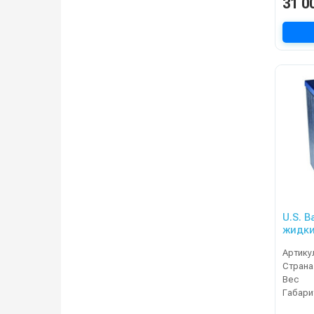
31 0
U.S. B
жидки
Артику
Страна
Вес
Габари