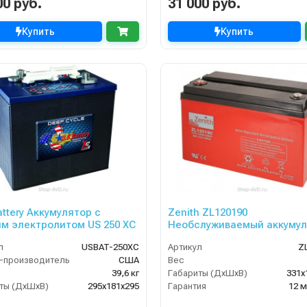
00 руб.
31 000 руб.
Купить
Купить
attery Аккумулятор с
Zenith ZL120190
м электролитом US 250 XC
Необслуживаемый аккумул
л
USBAT-250XC
Артикул
Z
-производитель
США
Вес
39,6 кг
Габариты (ДхШхВ)
331х
ты (ДхШхВ)
295х181х295
Гарантия
12 