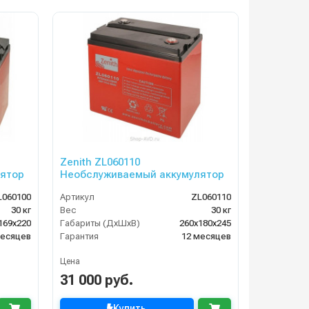
Zenith ZL060110
ятор
Необслуживаемый аккумулятор
L060100
Артикул
ZL060110
30 кг
Вес
30 кг
169х220
Габариты (ДхШхВ)
260х180х245
месяцев
Гарантия
12 месяцев
Цена
31 000 руб.
Купить