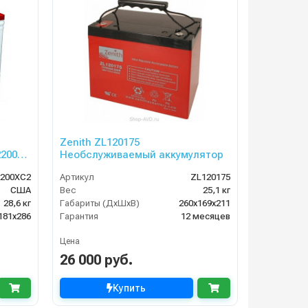
Zenith ZL120175
200
Необслуживаемый аккумулятор
200XC2
Артикул
ZL120175
США
Вес
25,1 кг
28,6 кг
Габариты (ДхШхВ)
260х169х211
181x286
Гарантия
12 месяцев
Цена
26 000 руб.
Купить