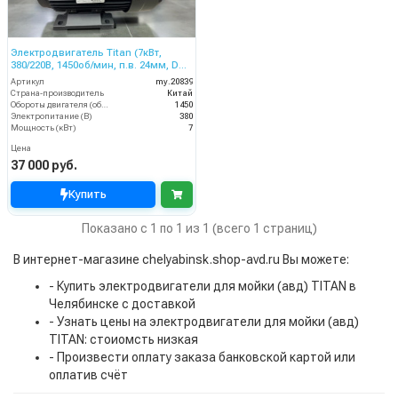
Электродвигатель Titan (7кВт,
380/220В, 1450об/мин, п.в. 24мм, Dфл
87/61мм, H112L)
Артикул
my.20839
Страна-производитель
Китай
Обороты двигателя (об/мин)
1450
Электропитание (В)
380
Мощность (кВт)
7
Цена
37 000 руб.
Купить
Показано с 1 по 1 из 1 (всего 1 страниц)
В интернет-магазине chelyabinsk.shop-avd.ru Вы можете:
- Купить электродвигатели для мойки (авд) TITAN в
Челябинске с доставкой
- Узнать цены на электродвигатели для мойки (авд)
TITAN: стоиомсть низкая
- Произвести оплату заказа банковской картой или
оплатив счёт