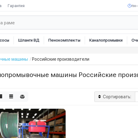
а
Гарантия
пн–
сосы
Шланги ВД
Пенокомплекты
Каналопромывки
Оч
очные машины
Российские производители
лопромывочные машины Российские произ
Сортировать: