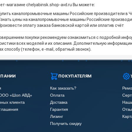
ет-магазине chelyabinsk.shop-avd.ru Вы можете:
Купить каналопромывочные машины Российские производители в Ч
Узнать цены на каналопромывочные машины Российские производи
Произвести оплату заказа банковской картой или оплатив счёт
овершением покупки рекомендуем ознакомиться с подробной инфор
ристики всех моделей и их описания. Дополнительную информацию
х способу (телефон, e-mail, обратный звонок).
МПАНИИ
ПОКУПАТЕЛЯМ
и
Как заказать?
Ремо
 ООО «Шоп АВД»
Оплата
Сер
нных клиента
Доставка
Наши
оглашения
Гарантия
Отзы
Лизинг
Карт
Получить скидку