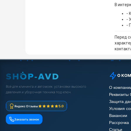
В интерн
- 
- 
- 
Перед с
характе
контакта
О КО
Всё для клининга и автомоек: установки высокого
О компани
давления и уборочная техника под ключ.
Реквизиты
Защита да
5.0
Яндекс Отзывы
Условия с
Вакансии
Заказать звонок
Рассрочка
Статьи