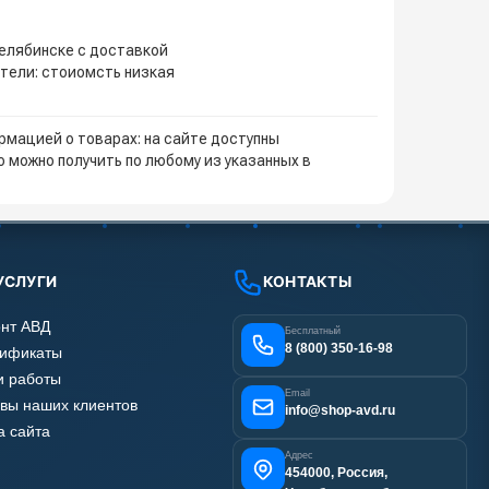
елябинске с доставкой
тели: стоиомсть низкая
мацией о товарах: на сайте доступны
 можно получить по любому из указанных в
УСЛУГИ
КОНТАКТЫ
нт АВД
Бесплатный
8 (800) 350-16-98
тификаты
 работы
Email
вы наших клиентов
info@shop-avd.ru
а сайта
Адрес
454000, Россия,