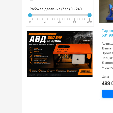
Рабочее давление (бар)
0
-
240
0
2
22
88
240
Гидр
50/190
Артику
Двигат
Вес, кг
Давлен
Мощнос
Цена
488 