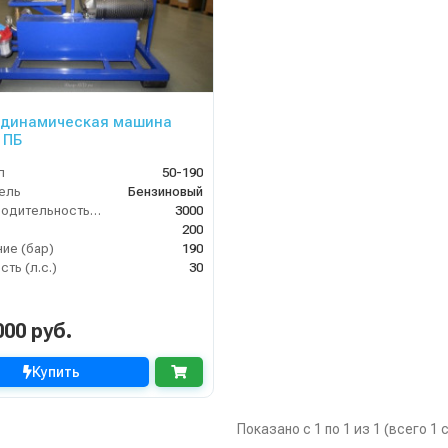
одинамическая машина
 ПБ
л
50-190
ель
Бензиновый
Производительность (л/ч)
3000
200
ие (бар)
190
ть (л.с.)
30
000 руб.
Купить
Показано с 1 по 1 из 1 (всего 1