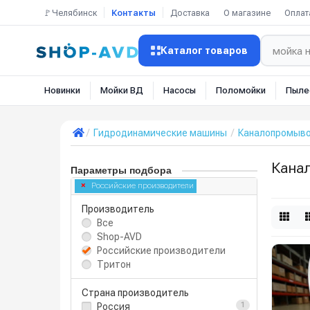
🚩Челябинск
Контакты
Доставка
О магазине
Оплат
Каталог товаров
Новинки
Мойки ВД
Насосы
Поломойки
Пыле
Гидродинамические машины
Каналопромыв
Кана
Параметры подбора
Российские производители
Производитель
Все
Shop-AVD
Российские производители
Тритон
Страна производитель
Россия
1