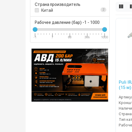
Страна производитель
Китай
2
Рабочее давление (бар)
-1
-
1000
-1
7
88
366
1000
Puli 
(15 м)
Артику
Кроншт
Наличи
Страна
Тип ка