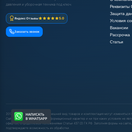
давления и уборочная техника под ключ.
Реквизиты
Защита да
5.0
Яндекс Отзывы
Условия с
Вакансии
Заказать звонок
Рассрочка
Статьи
2017-2025 © ООО "ШОП АВД". Внешний вид товаров и комплектация могут изменяться
Сайт носит исключительно информационный характер и ни при каких условиях не явл
офертой, определяемой положениями Статьи 437 (2) ГК РФ. Заполняя формы на сайте,
подтверждаете возможность их обработки.