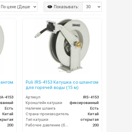
Показывать:
лангом
Puli IRS-4153 Катушка со шлангом
для горячей воды (15 м)
RA-4153
Артикул
IRS-4153
ванный
Кронштейн катушки
фиксированный
Есть
Наличие шланга
Есть
Китай
Страна-производитель
Китай
крытая
Тип катушки
открытая
200
Рабочее давление (бар)
200