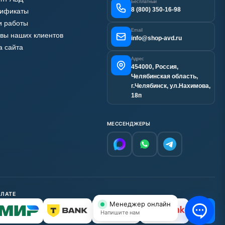
Бесплатный
8 (800) 350-16-98
тификаты
 работы
Email
вы наших клиентов
info@shop-avd.ru
а сайта
Адрес
454000, Россия,
Челябинская область,
г.Челябинск, ул.Нахимова,
18п
МЕССЕНДЖЕРЫ
ПЛАТЕ
Менеджер онлайн
С НДС
Напишите нам