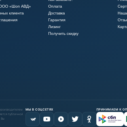
 ООО «Шоп АВД»
Оплата
Сер
нных клиента
Доставка
Наши
оглашения
Гарантия
Отзы
Лизинг
Карт
Получить скидку
 производителем.
МЫ В СОЦСЕТЯХ
ПРИНИМАЕМ К О
яется публичной
 Вы