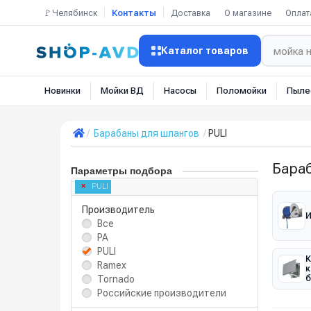
🚩Челябинск
Контакты
Доставка
О магазине
Оплат
Каталог товаров
Новинки
Мойки ВД
Насосы
Поломойки
Пыле
Барабаны для шлангов
PULI
Бара
Параметры подбора
PULI
Производитель
И
Все
PA
PULI
К
Ramex
к
Tornado
б
Российские производители