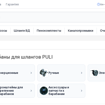
а
Гарантия
пн–
сосы
Шланги ВД
Пенокомплекты
Каналопромывки
Оч
баны для шлангов PULI
нерционные
Ручные
Эле
ронштейны для
Аксессуары и
репления
запчасти к
арабанов
барабанам