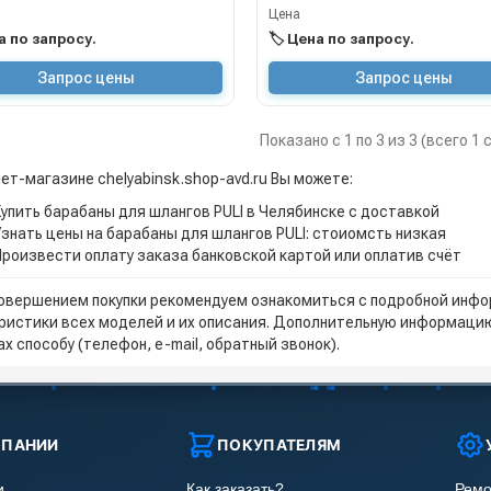
Цена
на по запросу.
🏷️ Цена по запросу.
Запрос цены
Запрос цены
Показано с 1 по 3 из 3 (всего 1
ет-магазине chelyabinsk.shop-avd.ru Вы можете:
Купить барабаны для шлангов PULI в Челябинске с доставкой
Узнать цены на барабаны для шлангов PULI: стоиомсть низкая
Произвести оплату заказа банковской картой или оплатив счёт
овершением покупки рекомендуем ознакомиться с подробной инфор
ристики всех моделей и их описания. Дополнительную информацию
х способу (телефон, e-mail, обратный звонок).
МПАНИИ
ПОКУПАТЕЛЯМ
и
Как заказать?
Ремо