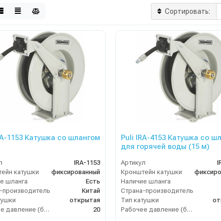
Сортировать:
IRA-1153 Катушка со шлангом
Puli IRA-4153 Катушка со ш
для горячей воды (15 м)
л
IRA-1153
Артикул
I
ейн катушки
фиксированный
Кронштейн катушки
фиксиро
е шланга
Есть
Наличие шланга
-производитель
Китай
Страна-производитель
тушки
открытая
Тип катушки
от
Рабочее давление (бар)
20
Рабочее давление (бар)