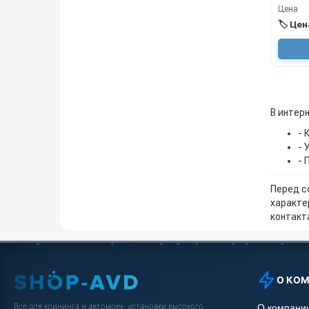
Цена
🏷️ Це
В интерн
- 
- 
- 
Перед с
характе
контакта
О КО
Всё для клининга и автомоек: установки высокого
О компани