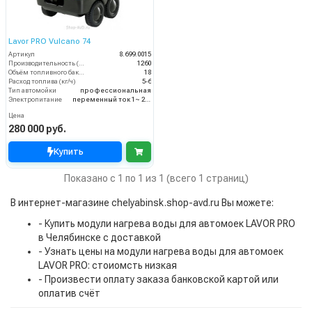
Lavor PRO Vulcano 74
Артикул
8.699.0015
Производительность (л/ч)
1260
Объём топливного бака (л)
18
Расход топлива (кг/ч)
5-6
Тип автомойки
профессиональная
Электропитание
переменный ток 1~ 230 В/ 50 Гц
Цена
280 000 руб.
Купить
Показано с 1 по 1 из 1 (всего 1 страниц)
В интернет-магазине chelyabinsk.shop-avd.ru Вы можете:
- Купить модули нагрева воды для автомоек LAVOR PRO
в Челябинске с доставкой
- Узнать цены на модули нагрева воды для автомоек
LAVOR PRO: стоиомсть низкая
- Произвести оплату заказа банковской картой или
оплатив счёт