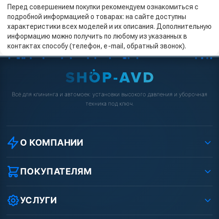
Перед совершением покупки рекомендуем ознакомиться с
подробной информацией о товарах: на сайте доступны
характеристики всех моделей и их описания. Дополнительную
информацию можно получить по любому из указанных в
контактах способу (телефон, e-mail, обратный звонок).
Всё для клининга и автомоек: установки высокого давления и уборочная
техника под ключ.
О КОМПАНИИ
О компании
Реквизиты ООО «Шоп АВД»
ПОКУПАТЕЛЯМ
Защита данных клиента
Как заказать?
Условия соглашения
Оплата
УСЛУГИ
Вакансии
Доставка
Ремонт АВД
Рассрочка