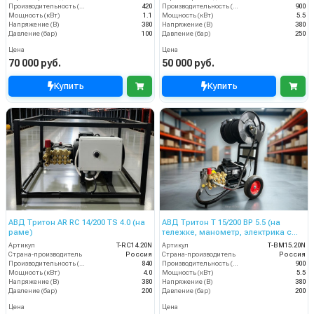
Производительность (л/ч)
420
Производительность (л/ч)
900
Мощность (кВт)
1.1
Мощность (кВт)
5.5
Напряжение (В)
380
Напряжение (В)
380
Давление (бар)
100
Давление (бар)
250
Цена
Цена
70 000 руб.
50 000 руб.
Купить
Купить
АВД Тритон AR RC 14/200 TS 4.0 (на
АВД Тритон Т 15/200 BР 5.5 (на
раме)
тележке, манометр, электрика с
теплозащитой)
Артикул
T-RС14.20N
Артикул
Т-BM15.20N
Страна-производитель
Россия
Страна-производитель
Россия
Производительность (л/ч)
840
Производительность (л/ч)
900
Мощность (кВт)
4.0
Мощность (кВт)
5.5
Напряжение (В)
380
Напряжение (В)
380
Давление (бар)
200
Давление (бар)
200
Цена
Цена