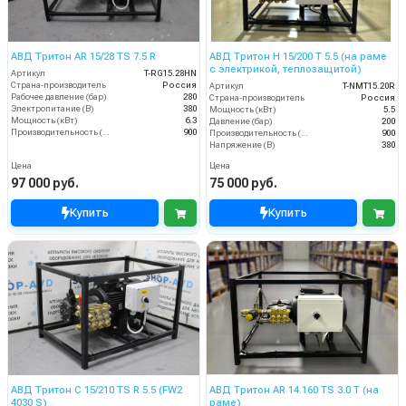
АВД Тритон AR 15/28 TS 7.5 R
АВД Тритон H 15/200 T 5.5 (на раме
с электрикой, теплозащитой)
Артикул
T-RG15.28HN
Страна-производитель
Россия
Артикул
T-NMT15.20R
Рабочее давление (бар)
280
Страна-производитель
Россия
Электропитание (В)
380
Мощность (кВт)
5.5
Мощность (кВт)
6.3
Давление (бар)
200
Производительность (л/ч)
900
Производительность (л/ч)
900
Напряжение (В)
380
Цена
Цена
97 000 руб.
75 000 руб.
Купить
Купить
АВД Тритон C 15/210 TS R 5.5 (FW2
АВД Тритон AR 14.160 TS 3.0 Т (на
4030 S)
раме)