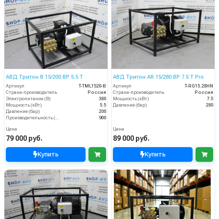
АВД Тритон B 15/200 BP 5.5 T
АВД Тритон AR 15/280 BP 7.5 T Pro
Артикул
T-TML1520-В
Артикул
T-RG15.28HN
Страна-производитель
Россия
Страна-производитель
Россия
Электропитание (В)
380
Мощность (кВт)
7.5
Мощность (кВт)
5.5
Давление (бар)
280
Давление (бар)
200
Производительность (л/ч)
900
Цена
Цена
79 000 руб.
89 000 руб.
Купить
Купить