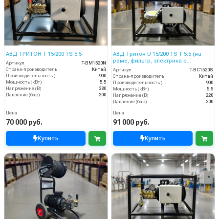
АВД ТРИТОН T 15/200 TS 5.5
АВД Тритон U 15/200 TS T 5.5 (на
раме, фильтр, электрика с
Артикул
T-BM1520N
теплозащитой)
Страна-производитель
Китай
Артикул
T-BC1520S
Производительность (л/ч)
900
Страна-производитель
Китай
Мощность (кВт)
5.5
Производительность (л/ч)
900
Напряжение (В)
380
Мощность (кВт)
5.5
Давление (бар)
200
Напряжение (В)
220
Давление (бар)
200
Цена
Цена
70 000 руб.
91 000 руб.
Купить
Купить