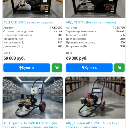
АВД CED550 (Без аксессуаров)
АВД CED750 (Без аксессуаров)
Артикул
T-CED550
Артикул
T-CED750
Страна-производитель
Китай
Страна-производитель
Китай
Производительность (л/ч)
900
Мощность (кВт)
7.5
Мощность (кВт)
5.5
Давление (бар)
250
Напряжение (В)
380
Производительность (л/ч)
900
Давление (бар)
200
Напряжение (В)
380
Цена
Цена
59 000 руб.
69 000 руб.
Купить
Купить
АВД Тритон AR 14/160 TS 3.0 T (на
АВД Тритон AR 15/200 TS 5.5 T (на
тележке с манометром, крючками
тележке с электрикой и