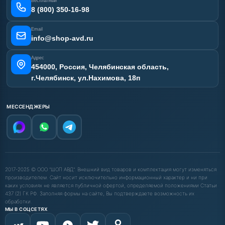
Бесплатный
Карта сайта
8 (800) 350-16-98
Email
info@shop-avd.ru
Адрес
454000, Россия, Челябинская область,
г.Челябинск, ул.Нахимова, 18п
МЕССЕНДЖЕРЫ
2017-2025 © ООО "ШОП АВД". Внешний вид товаров и комплектация могут изменяться
производителем. Сайт носит исключительно информационный характер и ни при
каких условиях не является публичной офертой, определяемой положениями Статьи
437 (2) ГК РФ. Заполняя формы на сайте, Вы подтверждаете возможность их
обработки.
МЫ В СОЦСЕТЯХ