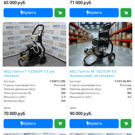
65 000 руб.
71 000 руб.
Купить
Купить
АВД Тритон T 15/200 BP 5.5 (на
АВД Тритон AR 15/275 ВР 8.5
тележке)
(Бензиновый, на тележке)
Артикул
T-BM15.20N
Артикул
T-RRV4G40H
Страна-производитель
Россия
Страна-производитель
Россия
Рабочее давление (бар)
200
Рабочее давление (бар)
275
Электропитание (В)
380
Производительность (л/ч)
900
Мощность (кВт)
5.5
Мощность (кВт)
8.5
Давление (бар)
200
Цена
Цена
70 000 руб.
90 000 руб.
Купить
Купить