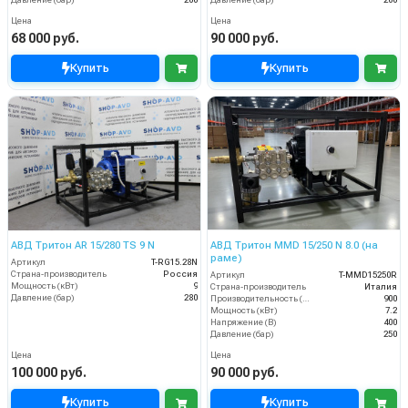
Цена
Цена
68 000 руб.
90 000 руб.
Купить
Купить
АВД Тритон AR 15/280 TS 9 N
АВД Тритон MMD 15/250 N 8.0 (на
раме)
Артикул
T-RG15.28N
Страна-производитель
Россия
Артикул
T-MMD15250R
Мощность (кВт)
9
Страна-производитель
Италия
Давление (бар)
280
Производительность (л/ч)
900
Мощность (кВт)
7.2
Напряжение (В)
400
Давление (бар)
250
Цена
Цена
100 000 руб.
90 000 руб.
Купить
Купить