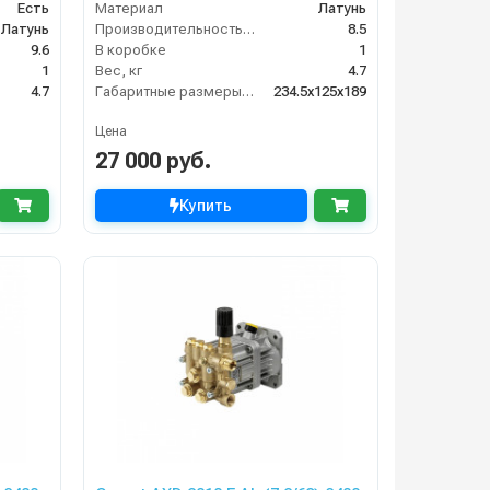
Есть
Материал
Латунь
Латунь
Производительность (л/мин)
8.5
9.6
В коробке
1
1
Вес, кг
4.7
4.7
Габаритные размеры, мм
234.5x125x189
Цена
27 000 руб.
Купить