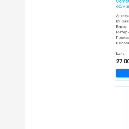
Comet 
об/мин
Артику
By-pas
Выход
Матер
В коро
Цена
27 0