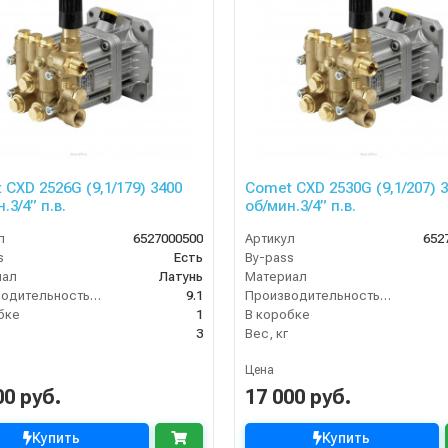
 CXD 2526G (9,1/179) 3400
Comet CXD 2530G (9,1/207) 
.3/4” п.в.
об/мин.3/4” п.в.
л
6527000500
Артикул
652
s
Есть
By-pass
иал
Латунь
Материал
Производительность (л/мин)
9.1
Производительность (л/мин)
бке
1
В коробке
3
Вес, кг
Цена
00 руб.
17 000 руб.
Купить
Купить