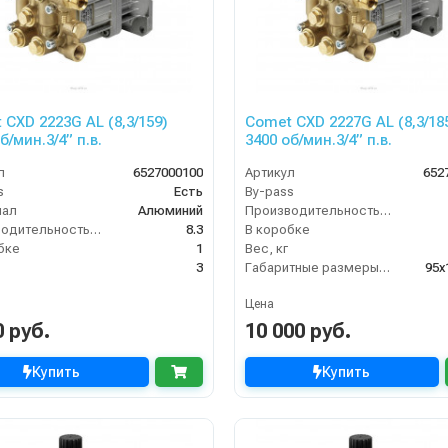
 CXD 2223G AL (8,3/159)
Comet CXD 2227G AL (8,3/18
б/мин.3/4” п.в.
3400 об/мин.3/4” п.в.
л
6527000100
Артикул
652
s
Есть
By-pass
иал
Алюминий
Производительность (л/мин)
Производительность (л/мин)
8.3
В коробке
бке
1
Вес, кг
3
Габаритные размеры, мм
95x
Цена
0 руб.
10 000 руб.
Купить
Купить