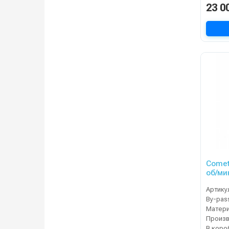
23 0
Comet VRX 
об/мин
Артику
By-pas
Матер
В коро