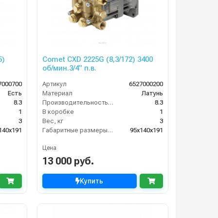
5)
Comet CXD 2225G (8,3/172) 3400
об/мин.3/4” п.в.
7000700
Артикул
6527000200
Есть
Материал
Латунь
8.3
Производительность (л/мин)
8.3
1
В коробке
1
3
Вес, кг
3
140x191
Габаритные размеры, мм
95x140x191
Цена
13 000 руб.
Купить