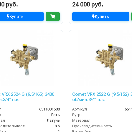
00 руб.
24 000 руб.
Купить
Купить
2524 G (9,5/165) 3400
Comet VRX 2522 G (9,5/152) 
.3/4” п.в.
об/мин.3/4” п.в.
л
6511001500
Артикул
651
s
Есть
By-pass
иал
Латунь
Материал
Производительность (л/мин)
9.5
Производительность (л/мин)
бке
1
В коробке