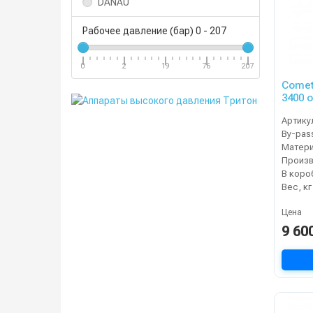
DANAU
Рабочее давление (бар)
0
-
207
0
2
19
76
207
Comet
3400 о
Артику
By-pas
Матер
В коро
Вес, кг
Цена
9 60