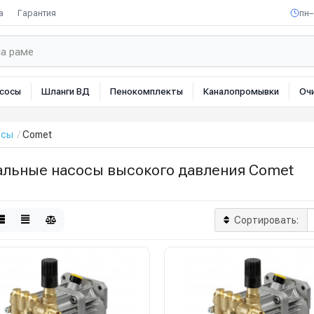
а
Гарантия
пн–
сосы
Шланги ВД
Пенокомплекты
Каналопромывки
Оч
осы
Comet
альные насосы высокого давления Comet
Сортировать: