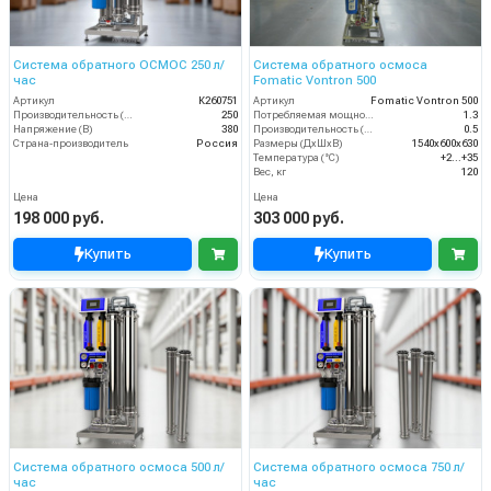
Система обратного ОСМОС 250 л/
Система обратного осмоса
час
Fomatic Vontron 500
Артикул
К260751
Артикул
Fomatic Vontron 500
Производительность (л/ч)
250
Потребляемая мощность (кВт)
1.3
Напряжение (В)
380
Производительность (м3/час)
0.5
Страна-производитель
Россия
Размеры (ДхШхВ)
1540x600x630
Температура (°C)
+2...+35
Вес, кг
120
Цена
Цена
198 000 руб.
303 000 руб.
Купить
Купить
Система обратного осмоса 500 л/
Система обратного осмоса 750 л/
час
час