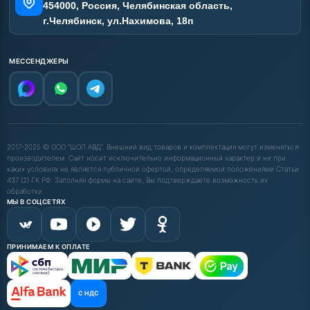
454000, Россия, Челябинская область,
г.Челябинск, ул.Нахимова, 18п
МЕССЕНДЖЕРЫ
2017-2025 © ООО "ШОП АВД". Внешний вид товаров и комплектация могут изменяться
производителем. Сайт носит исключительно информационный характер и ни при
каких условиях не является публичной офертой, определяемой положениями Статьи
437 (2) ГК РФ. Заполняя формы на сайте, Вы подтверждаете возможность их
обработки.
МЫ В СОЦСЕТЯХ
ПРИНИМАЕМ К ОПЛАТЕ
С НДС